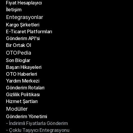
Fiyat Hesaplayıcı
Planlar
İletişim
Fiyat Hesaplayıcı
İletişim
Entegrasyonlar
Kargo Şirketleri
E-Ticaret Platformları
Kargo Şirketleri
Gönderim API'si
E-Ticaret Platformları
Bir Ortak Ol
Gönderim API'si
Bir Ortak Ol
OTOPedia
Son Bloglar
Başarı Hikayeleri
Son Bloglar
OTO Haberleri
Başarı Hikayeleri
Yardım Merkezi
OTO Haberleri
Gönderim Rotaları
Yardım Merkezi
Gizlilik Politikası
Gönderim Rotaları
Hizmet Şartları
Gizlilik Politikası
Hizmet Şartları
Modüller
Gönderim Yönetimi
- İndirimli Fiyatlarla Gönderim
Gönderim Yönetimi
- Çoklu Taşıyıcı Entegrasyonu
- İndirimli Fiyatlarla Gönderim