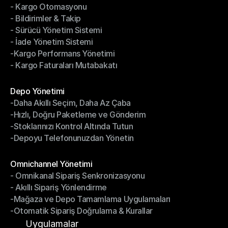
- Kargo Otomasyonu
- Çoklu Taşıyıcı Entegrasyonu
- Bildirimler & Takip
- Kargo Otomasyonu
- Sürücü Yönetim Sistemi
- Bildirimler & Takip
- İade Yönetim Sistemi
- Sürücü Yönetim Sistemi
-Kargo Performans Yönetimi
- İade Yönetim Sistemi
- Kargo Faturaları Mutabakatı
-Kargo Performans Yönetimi
- Kargo Faturaları Mutabakatı
Modüller
Depo Yönetimi
-Daha Akıllı Seçim, Daha Az Çaba
Depo Yönetimi
-Hızlı, Doğru Paketleme ve Gönderim
-Daha Akıllı Seçim, Daha Az Çaba
-Stoklarınızı Kontrol Altında Tutun
-Hızlı, Doğru Paketleme ve Gönderim
-Depoyu Telefonunuzdan Yönetin
-Stoklarınızı Kontrol Altında Tutun
-Depoyu Telefonunuzdan Yönetin
Modüller
Omnichannel Yönetimi
- Omnikanal Sipariş Senkronizasyonu
Omnichannel Yönetimi
- Akıllı Sipariş Yönlendirme
- Omnikanal Sipariş Senkronizasyonu
-Mağaza ve Depo Tamamlama Uygulamaları
- Akıllı Sipariş Yönlendirme
-Otomatik Sipariş Doğrulama & Kurallar
-Mağaza ve Depo Tamamlama Uygulamaları
-Otomatik Sipariş Doğrulama & Kurallar
Uygulamalar