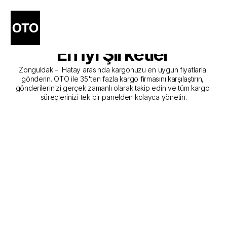
Zonguldak - Hatay Kargo 
Gönderim Hizmeti Sunan 
En İyi Şirketler
Zonguldak –  Hatay arasında kargonuzu en uygun fiyatlarla 
gönderin. OTO ile 35'ten fazla kargo firmasını karşılaştırın, 
gönderilerinizi gerçek zamanlı olarak takip edin ve tüm kargo 
süreçlerinizi tek bir panelden kolayca yönetin.