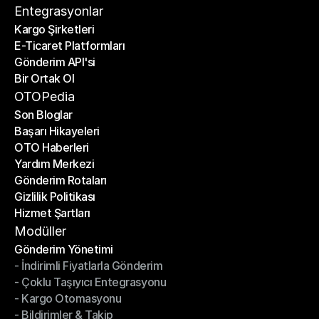
İletişim
Entegrasyonlar
Kargo Şirketleri
E-Ticaret Platformları
Kargo Şirketleri
Gönderim API'si
E-Ticaret Platformları
Bir Ortak Ol
Gönderim API'si
Bir Ortak Ol
OTOPedia
Son Bloglar
Başarı Hikayeleri
Son Bloglar
OTO Haberleri
Başarı Hikayeleri
Yardım Merkezi
OTO Haberleri
Gönderim Rotaları
Yardım Merkezi
Gizlilik Politikası
Gönderim Rotaları
Hizmet Şartları
Gizlilik Politikası
Hizmet Şartları
Modüller
Gönderim Yönetimi
- İndirimli Fiyatlarla Gönderim
Gönderim Yönetimi
- Çoklu Taşıyıcı Entegrasyonu
- İndirimli Fiyatlarla Gönderim
- Kargo Otomasyonu
- Çoklu Taşıyıcı Entegrasyonu
- Bildirimler & Takip
- Kargo Otomasyonu