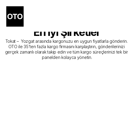
Tokat - Yozgat Kargo 
Gönderim Hizmeti Sunan 
En İyi Şirketler
Tokat –  Yozgat arasında kargonuzu en uygun fiyatlarla gönderin. 
OTO ile 35'ten fazla kargo firmasını karşılaştırın, gönderilerinizi 
gerçek zamanlı olarak takip edin ve tüm kargo süreçlerinizi tek bir 
panelden kolayca yönetin.