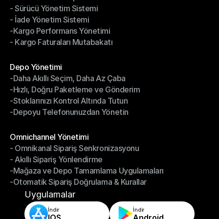
- Sürücü Yönetim Sistemi
- Bildirimler & Takip
- İade Yönetim Sistemi
- Sürücü Yönetim Sistemi
-Kargo Performans Yönetimi
- İade Yönetim Sistemi
- Kargo Faturaları Mutabakatı
-Kargo Performans Yönetimi
- Kargo Faturaları Mutabakatı
Modüller
Depo Yönetimi
-Daha Akıllı Seçim, Daha Az Çaba
Depo Yönetimi
-Hızlı, Doğru Paketleme ve Gönderim
-Daha Akıllı Seçim, Daha Az Çaba
-Stoklarınızı Kontrol Altında Tutun
-Hızlı, Doğru Paketleme ve Gönderim
-Depoyu Telefonunuzdan Yönetin
-Stoklarınızı Kontrol Altında Tutun
-Depoyu Telefonunuzdan Yönetin
Modüller
Omnichannel Yönetimi
- Omnikanal Sipariş Senkronizasyonu
Omnichannel Yönetimi
- Akıllı Sipariş Yönlendirme
- Omnikanal Sipariş Senkronizasyonu
-Mağaza ve Depo Tamamlama Uygulamaları
- Akıllı Sipariş Yönlendirme
-Otomatik Sipariş Doğrulama & Kurallar
-Mağaza ve Depo Tamamlama Uygulamaları
-Otomatik Sipariş Doğrulama & Kurallar
Uygulamalar
İndir
İndir
IOS
Android