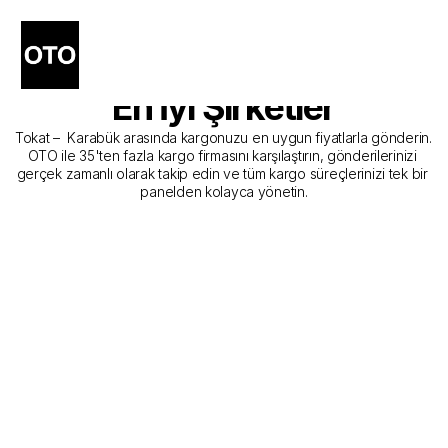
Tokat - Karabük Kargo 
Gönderim Hizmeti Sunan 
En İyi Şirketler
Tokat –  Karabük arasında kargonuzu en uygun fiyatlarla gönderin. 
OTO ile 35'ten fazla kargo firmasını karşılaştırın, gönderilerinizi 
gerçek zamanlı olarak takip edin ve tüm kargo süreçlerinizi tek bir 
panelden kolayca yönetin.