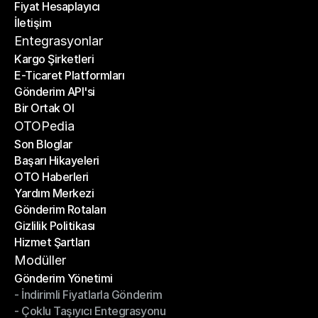
Fiyat Hesaplayıcı
Planlar
İletişim
Fiyat Hesaplayıcı
İletişim
Entegrasyonlar
Kargo Şirketleri
E-Ticaret Platformları
Kargo Şirketleri
Gönderim API'si
E-Ticaret Platformları
Bir Ortak Ol
Gönderim API'si
Bir Ortak Ol
OTOPedia
Son Bloglar
Başarı Hikayeleri
Son Bloglar
OTO Haberleri
Başarı Hikayeleri
Yardım Merkezi
OTO Haberleri
Gönderim Rotaları
Yardım Merkezi
Gizlilik Politikası
Gönderim Rotaları
Hizmet Şartları
Gizlilik Politikası
Hizmet Şartları
Modüller
Gönderim Yönetimi
- İndirimli Fiyatlarla Gönderim
Gönderim Yönetimi
- Çoklu Taşıyıcı Entegrasyonu
- İndirimli Fiyatlarla Gönderim