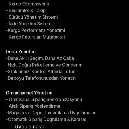
- Kargo Otomasyonu
- Çoklu Taşıyıcı Entegrasyonu
- Bildirimler & Takip
- Kargo Otomasyonu
- Sürücü Yönetim Sistemi
- Bildirimler & Takip
- İade Yönetim Sistemi
- Sürücü Yönetim Sistemi
-Kargo Performans Yönetimi
- İade Yönetim Sistemi
- Kargo Faturaları Mutabakatı
-Kargo Performans Yönetimi
- Kargo Faturaları Mutabakatı
Modüller
Depo Yönetimi
-Daha Akıllı Seçim, Daha Az Çaba
Depo Yönetimi
-Hızlı, Doğru Paketleme ve Gönderim
-Daha Akıllı Seçim, Daha Az Çaba
-Stoklarınızı Kontrol Altında Tutun
-Hızlı, Doğru Paketleme ve Gönderim
-Depoyu Telefonunuzdan Yönetin
-Stoklarınızı Kontrol Altında Tutun
-Depoyu Telefonunuzdan Yönetin
Modüller
Omnichannel Yönetimi
- Omnikanal Sipariş Senkronizasyonu
Omnichannel Yönetimi
- Akıllı Sipariş Yönlendirme
- Omnikanal Sipariş Senkronizasyonu
-Mağaza ve Depo Tamamlama Uygulamaları
- Akıllı Sipariş Yönlendirme
-Otomatik Sipariş Doğrulama & Kurallar
-Mağaza ve Depo Tamamlama Uygulamaları
-Otomatik Sipariş Doğrulama & Kurallar
Uygulamalar