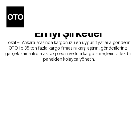
Tokat - Ankara Kargo 
Gönderim Hizmeti Sunan 
En İyi Şirketler
Tokat –  Ankara arasında kargonuzu en uygun fiyatlarla gönderin. 
OTO ile 35'ten fazla kargo firmasını karşılaştırın, gönderilerinizi 
gerçek zamanlı olarak takip edin ve tüm kargo süreçlerinizi tek bir 
panelden kolayca yönetin.