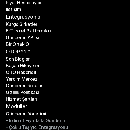
Fiyat Hesaplayıcı
Planlar
İletişim
Fiyat Hesaplayıcı
İletişim
Entegrasyonlar
Kargo Şirketleri
E-Ticaret Platformları
Kargo Şirketleri
Gönderim API'si
E-Ticaret Platformları
Bir Ortak Ol
Gönderim API'si
Bir Ortak Ol
OTOPedia
Son Bloglar
Başarı Hikayeleri
Son Bloglar
OTO Haberleri
Başarı Hikayeleri
Yardım Merkezi
OTO Haberleri
Gönderim Rotaları
Yardım Merkezi
Gizlilik Politikası
Gönderim Rotaları
Hizmet Şartları
Gizlilik Politikası
Hizmet Şartları
Modüller
Gönderim Yönetimi
- İndirimli Fiyatlarla Gönderim
Gönderim Yönetimi
- Çoklu Taşıyıcı Entegrasyonu
- İndirimli Fiyatlarla Gönderim