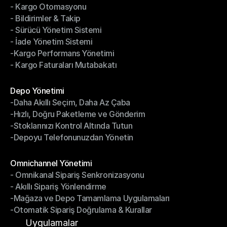
- Kargo Otomasyonu
- Çoklu Taşıyıcı Entegrasyonu
- Bildirimler & Takip
- Kargo Otomasyonu
- Sürücü Yönetim Sistemi
- Bildirimler & Takip
- İade Yönetim Sistemi
- Sürücü Yönetim Sistemi
-Kargo Performans Yönetimi
- İade Yönetim Sistemi
- Kargo Faturaları Mutabakatı
-Kargo Performans Yönetimi
- Kargo Faturaları Mutabakatı
Modüller
Depo Yönetimi
-Daha Akıllı Seçim, Daha Az Çaba
Depo Yönetimi
-Hızlı, Doğru Paketleme ve Gönderim
-Daha Akıllı Seçim, Daha Az Çaba
-Stoklarınızı Kontrol Altında Tutun
-Hızlı, Doğru Paketleme ve Gönderim
-Depoyu Telefonunuzdan Yönetin
-Stoklarınızı Kontrol Altında Tutun
-Depoyu Telefonunuzdan Yönetin
Modüller
Omnichannel Yönetimi
- Omnikanal Sipariş Senkronizasyonu
Omnichannel Yönetimi
- Akıllı Sipariş Yönlendirme
- Omnikanal Sipariş Senkronizasyonu
-Mağaza ve Depo Tamamlama Uygulamaları
- Akıllı Sipariş Yönlendirme
-Otomatik Sipariş Doğrulama & Kurallar
-Mağaza ve Depo Tamamlama Uygulamaları
-Otomatik Sipariş Doğrulama & Kurallar
Uygulamalar