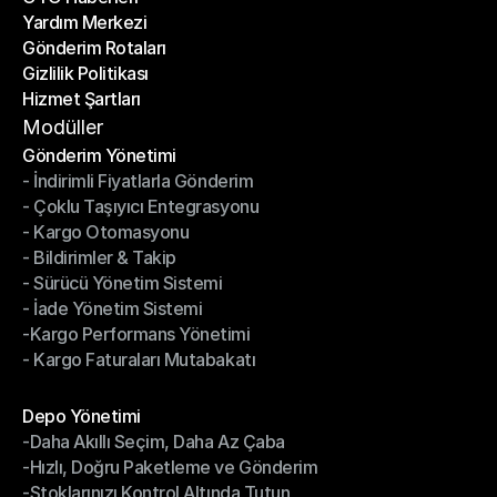
Yardım Merkezi
OTO Haberleri
Gönderim Rotaları
Yardım Merkezi
Gizlilik Politikası
Gönderim Rotaları
Hizmet Şartları
Gizlilik Politikası
Hizmet Şartları
Modüller
Gönderim Yönetimi
- İndirimli Fiyatlarla Gönderim
Gönderim Yönetimi
- Çoklu Taşıyıcı Entegrasyonu
- İndirimli Fiyatlarla Gönderim
- Kargo Otomasyonu
- Çoklu Taşıyıcı Entegrasyonu
- Bildirimler & Takip
- Kargo Otomasyonu
- Sürücü Yönetim Sistemi
- Bildirimler & Takip
- İade Yönetim Sistemi
- Sürücü Yönetim Sistemi
-Kargo Performans Yönetimi
- İade Yönetim Sistemi
- Kargo Faturaları Mutabakatı
-Kargo Performans Yönetimi
- Kargo Faturaları Mutabakatı
Modüller
Depo Yönetimi
-Daha Akıllı Seçim, Daha Az Çaba
Depo Yönetimi
-Hızlı, Doğru Paketleme ve Gönderim
-Daha Akıllı Seçim, Daha Az Çaba
-Stoklarınızı Kontrol Altında Tutun
-Hızlı, Doğru Paketleme ve Gönderim