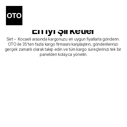
Siirt - Kocaeli Kargo 
Gönderim Hizmeti Sunan 
En İyi Şirketler
Siirt –  Kocaeli arasında kargonuzu en uygun fiyatlarla gönderin. 
OTO ile 35'ten fazla kargo firmasını karşılaştırın, gönderilerinizi 
gerçek zamanlı olarak takip edin ve tüm kargo süreçlerinizi tek bir 
panelden kolayca yönetin.