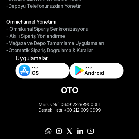
-Depoyu Telefonunuzdan Yönetin
-Stoklarınızı Kontrol Altında Tutun
-Depoyu Telefonunuzdan Yönetin
Modüller
Omnichannel Yönetimi
- Omnikanal Sipariş Senkronizasyonu
Omnichannel Yönetimi
- Akıllı Sipariş Yönlendirme
- Omnikanal Sipariş Senkronizasyonu
-Mağaza ve Depo Tamamlama Uygulamaları
- Akıllı Sipariş Yönlendirme
-Otomatik Sipariş Doğrulama & Kurallar
-Mağaza ve Depo Tamamlama Uygulamaları
-Otomatik Sipariş Doğrulama & Kurallar
Uygulamalar
İndir
İndir
IOS
Android
Mersis No: 0649123298900001
Destek Hattı: +90 212 909 0699