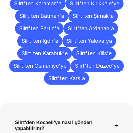
Siirt'ten Karaman'a
Siirt'ten Kırıkkale'ye
Siirt'ten Batman'a
Siirt'ten Şırnak'a
Siirt'ten Bartın'a
Siirt'ten Ardahan'a
Siirt'ten Iğdır'a
Siirt'ten Yalova'ya
Siirt'ten Karabük'e
Siirt'ten Kilis'e
Siirt'ten Osmaniye'ye
Siirt'ten Düzce'ye
Siirt'ten Kars'a
Sıkça
Sorulan
Sorular
Siirt'den Kocaeli'ye nasıl gönderi
+
yapabilirim?