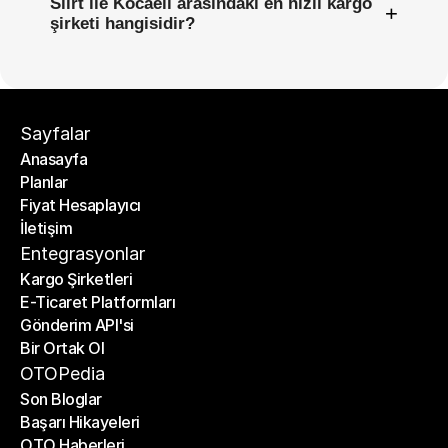
Siirt ile Kocaeli arasındaki en hızlı kargo
+
şirketi hangisidir?
Sayfalar
Anasayfa
Planlar
Anasayfa
Fiyat Hesaplayıcı
Planlar
İletişim
Fiyat Hesaplayıcı
İletişim
Entegrasyonlar
Kargo Şirketleri
E-Ticaret Platformları
Kargo Şirketleri
Gönderim API'si
E-Ticaret Platformları
Bir Ortak Ol
Gönderim API'si
Bir Ortak Ol
OTOPedia
Son Bloglar
Başarı Hikayeleri
Son Bloglar
OTO Haberleri
Başarı Hikayeleri