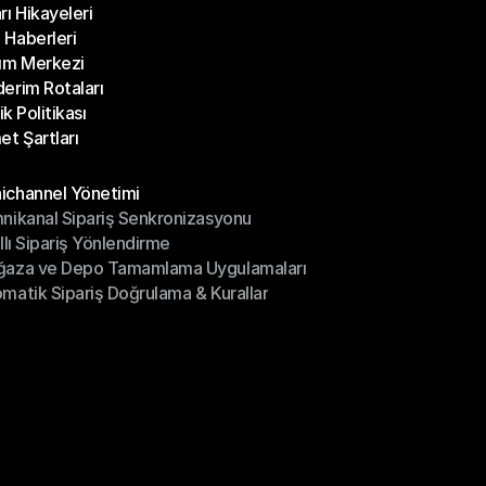
rı Hikayeleri
Bloglar
Haberleri
rı Hikayeleri
ım Merkezi
Haberleri
erim Rotaları
ım Merkezi
lik Politikası
erim Rotaları
et Şartları
lik Politikası
et Şartları
üller
channel Yönetimi
nikanal Sipariş Senkronizasyonu
ichannel Yönetimi
ıllı Sipariş Yönlendirme
mnikanal Sipariş Senkronizasyonu
ğaza ve Depo Tamamlama Uygulamaları
ıllı Sipariş Yönlendirme
matik Sipariş Doğrulama & Kurallar
ğaza ve Depo Tamamlama Uygulamaları
matik Sipariş Doğrulama & Kurallar