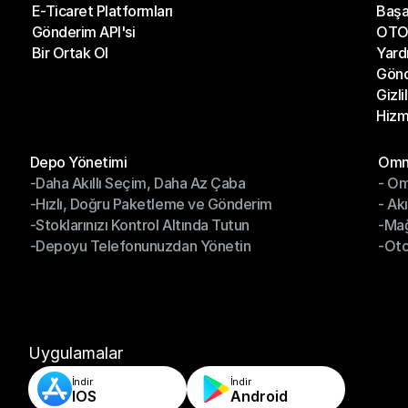
E-Ticaret Platformları
Başa
Kargo Şirketleri
Son 
Gönderim API'si
OTO 
E-Ticaret Platformları
Başa
Bir Ortak Ol
Yard
Gönderim API'si
OTO 
Gönd
Bir Ortak Ol
Yard
Gizli
Gönd
Hizm
Gizli
Hizm
Modüller
Mod
Depo Yönetimi
Omni
-Daha Akıllı Seçim, Daha Az Çaba
- Om
Depo Yönetimi
Omn
-Hızlı, Doğru Paketleme ve Gönderim
- Ak
-Daha Akıllı Seçim, Daha Az Çaba
- O
-Stoklarınızı Kontrol Altında Tutun
-Ma
-Hızlı, Doğru Paketleme ve Gönderim
- Ak
-Depoyu Telefonunuzdan Yönetin
-Oto
-Stoklarınızı Kontrol Altında Tutun
-Ma
-Depoyu Telefonunuzdan Yönetin
-Oto
Uygulamalar
İndir
İndir
IOS
Android