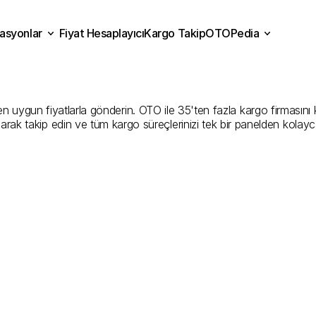
asyonlar
Fiyat Hesaplayıcı
Kargo Takip
OTOPedia
Kargo
Gönderim
Hizmeti
Fiyat Hesaplayıcı
Kargo Takip
grasyonlar
OTOPedia
Şirketler
en uygun fiyatlarla gönderin. OTO ile 35'ten fazla kargo firmasını kar
larak takip edin ve tüm kargo süreçlerinizi tek bir panelden kolayc