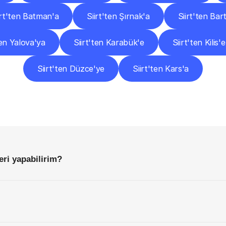
irt'ten Batman'a
Siirt'ten Şırnak'a
Siirt'ten Bar
ten Yalova'ya
Siirt'ten Karabük'e
Siirt'ten Kilis'e
Siirt'ten Düzce'ye
Siirt'ten Kars'a
Sıkça
Sorulan
Sorular
Başlamadan
Önce
Bilmeniz
Gereken
Her
Şey
deri yapabilirim?