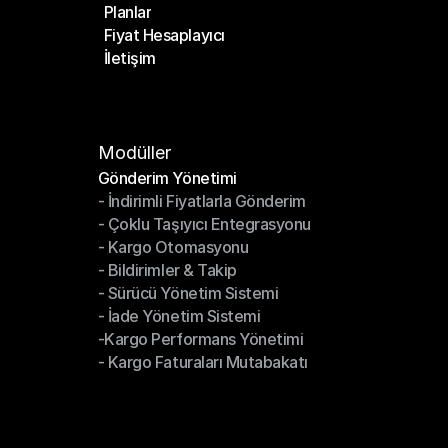
Planlar
Anasayfa
Fiyat Hesaplayıcı
Planlar
İletişim
Fiyat Hesaplayıcı
İletişim
Modüller
Gönderim Yönetimi
- İndirimli Fiyatlarla Gönderim
Gönderim Yönetimi
- Çoklu Taşıyıcı Entegrasyonu
- İndirimli Fiyatlarla Gönderim
- Kargo Otomasyonu
- Çoklu Taşıyıcı Entegrasyonu
- Bildirimler & Takip
- Kargo Otomasyonu
- Sürücü Yönetim Sistemi
- Bildirimler & Takip
- İade Yönetim Sistemi
- Sürücü Yönetim Sistemi
-Kargo Performans Yönetimi
- İade Yönetim Sistemi
- Kargo Faturaları Mutabakatı
-Kargo Performans Yönetimi
- Kargo Faturaları Mutabakatı