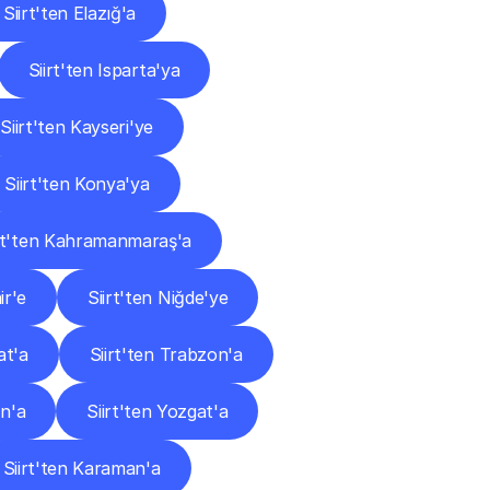
Siirt'ten Elazığ'a
Siirt'ten Isparta'ya
Siirt'ten Kayseri'ye
Siirt'ten Konya'ya
rt'ten Kahramanmaraş'a
ir'e
Siirt'ten Niğde'ye
at'a
Siirt'ten Trabzon'a
an'a
Siirt'ten Yozgat'a
Siirt'ten Karaman'a