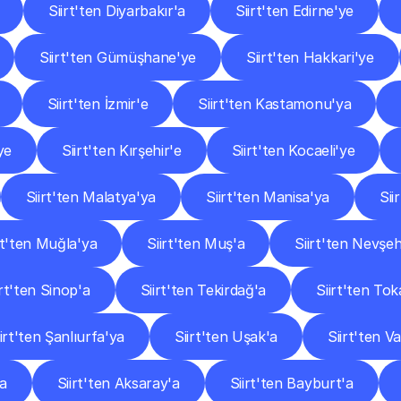
Siirt'ten Diyarbakır'a
Siirt'ten Edirne'ye
Siirt'ten Gümüşhane'ye
Siirt'ten Hakkari'ye
Siirt'ten İzmir'e
Siirt'ten Kastamonu'ya
'ye
Siirt'ten Kırşehir'e
Siirt'ten Kocaeli'ye
Siirt'ten Malatya'ya
Siirt'ten Manisa'ya
Sii
rt'ten Muğla'ya
Siirt'ten Muş'a
Siirt'ten Nevşeh
irt'ten Sinop'a
Siirt'ten Tekirdağ'a
Siirt'ten Tok
iirt'ten Şanlıurfa'ya
Siirt'ten Uşak'a
Siirt'ten V
'a
Siirt'ten Aksaray'a
Siirt'ten Bayburt'a