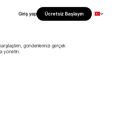
Select Language
Giriş yap
Ücretsiz Başlayın
Ücretsiz Başlayın
Sunan
En
İyi
Giriş yap
şılaştırın, gönderilerinizi gerçek 
a yönetin.