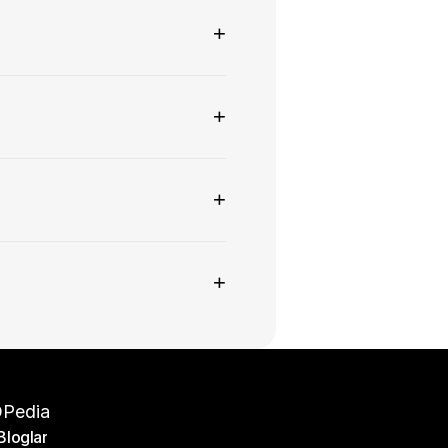
+
+
+
+
Pedia
Bloglar