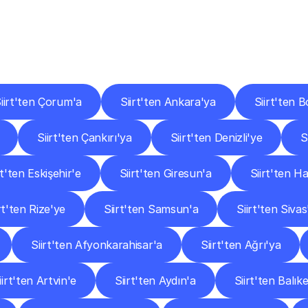
er
Şehirlere
Teslimat
Nokta
Diğer
şehirlerden
faaliyet
gösteren
teslimat
hizmetlerini
keşfedin.
iirt'ten Çorum'a
Siirt'ten Ankara'ya
Siirt'ten B
Siirt'ten Çankırı'ya
Siirt'ten Denizli'ye
S
rt'ten Eskişehir'e
Siirt'ten Giresun'a
Siirt'ten H
rt'ten Rize'ye
Siirt'ten Samsun'a
Siirt'ten Sivas
Siirt'ten Afyonkarahisar'a
Siirt'ten Ağrı'ya
iirt'ten Artvin'e
Siirt'ten Aydın'a
Siirt'ten Balıke