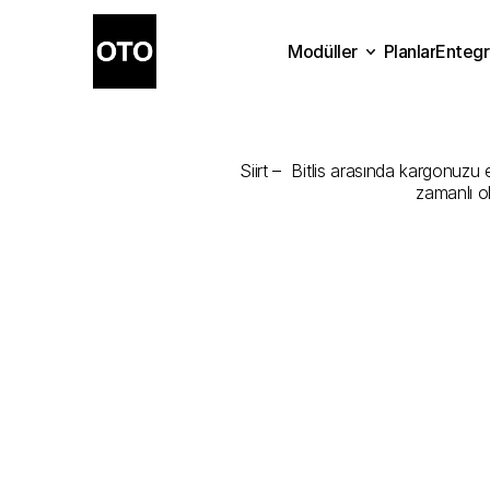
Modüller
Planlar
Entegr
Siirt
-
Bitlis
Planlar
Modüller
Ente
Siirt –  Bitlis arasında kargonuzu 
zamanlı o