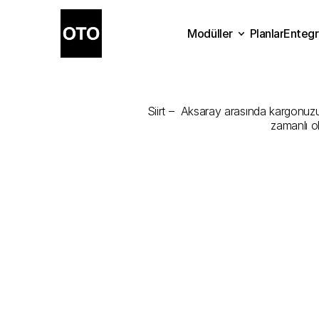
Modüller
Planlar
Entegr
Siirt
-
Aksara
Planlar
Modüller
Ente
Siirt –  Aksaray arasında kargonuzu 
zamanlı o