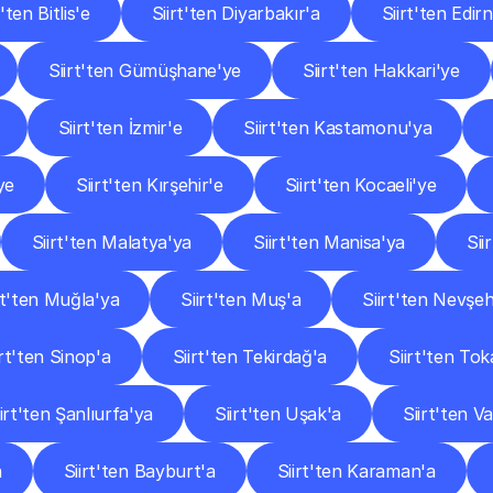
t'ten Bitlis'e
Siirt'ten Diyarbakır'a
Siirt'ten Edir
Siirt'ten Gümüşhane'ye
Siirt'ten Hakkari'ye
Siirt'ten İzmir'e
Siirt'ten Kastamonu'ya
'ye
Siirt'ten Kırşehir'e
Siirt'ten Kocaeli'ye
Siirt'ten Malatya'ya
Siirt'ten Manisa'ya
Sii
rt'ten Muğla'ya
Siirt'ten Muş'a
Siirt'ten Nevşeh
irt'ten Sinop'a
Siirt'ten Tekirdağ'a
Siirt'ten Tok
iirt'ten Şanlıurfa'ya
Siirt'ten Uşak'a
Siirt'ten V
a
Siirt'ten Bayburt'a
Siirt'ten Karaman'a