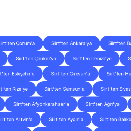
er
Şehirlere
Teslimat
Nokta
Diğer
şehirlerden
faaliyet
gösteren
teslimat
hizmetlerini
keşfedin.
iirt'ten Çorum'a
Siirt'ten Ankara'ya
Siirt'ten B
Siirt'ten Çankırı'ya
Siirt'ten Denizli'ye
S
rt'ten Eskişehir'e
Siirt'ten Giresun'a
Siirt'ten H
rt'ten Rize'ye
Siirt'ten Samsun'a
Siirt'ten Sivas
Siirt'ten Afyonkarahisar'a
Siirt'ten Ağrı'ya
iirt'ten Artvin'e
Siirt'ten Aydın'a
Siirt'ten Balıke