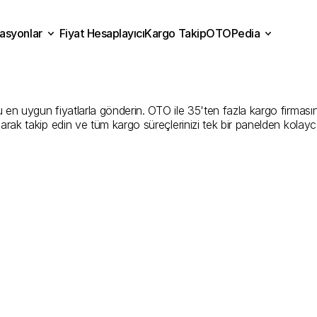
asyonlar
Fiyat Hesaplayıcı
Kargo Takip
OTOPedia
y
Kargo
Gönderim
Hizmet
Fiyat Hesaplayıcı
Kargo Takip
grasyonlar
OTOPedia
Şirketler
en uygun fiyatlarla gönderin. OTO ile 35'ten fazla kargo firmasını k
larak takip edin ve tüm kargo süreçlerinizi tek bir panelden kolayc