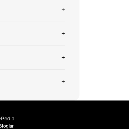
+
+
+
+
Pedia
Bloglar