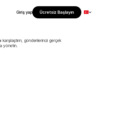
Select Language
Giriş yap
Ücretsiz Başlayın
Ücretsiz Başlayın
i
Sunan
En
İyi
Giriş yap
arşılaştırın, gönderilerinizi gerçek 
a yönetin.