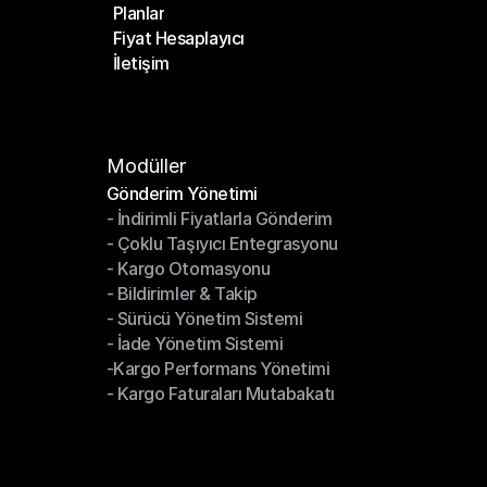
Planlar
Anasayfa
Fiyat Hesaplayıcı
Planlar
İletişim
Fiyat Hesaplayıcı
İletişim
Modüller
Gönderim Yönetimi
- İndirimli Fiyatlarla Gönderim
Gönderim Yönetimi
- Çoklu Taşıyıcı Entegrasyonu
- İndirimli Fiyatlarla Gönderim
- Kargo Otomasyonu
- Çoklu Taşıyıcı Entegrasyonu
- Bildirimler & Takip
- Kargo Otomasyonu
- Sürücü Yönetim Sistemi
- Bildirimler & Takip
- İade Yönetim Sistemi
- Sürücü Yönetim Sistemi
-Kargo Performans Yönetimi
- İade Yönetim Sistemi
- Kargo Faturaları Mutabakatı
-Kargo Performans Yönetimi
- Kargo Faturaları Mutabakatı