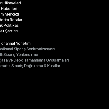
rı Hikayeleri
Bloglar
Haberleri
rı Hikayeleri
ım Merkezi
Haberleri
erim Rotaları
ım Merkezi
lik Politikası
erim Rotaları
et Şartları
lik Politikası
et Şartları
üller
channel Yönetimi
nikanal Sipariş Senkronizasyonu
ichannel Yönetimi
ıllı Sipariş Yönlendirme
mnikanal Sipariş Senkronizasyonu
ğaza ve Depo Tamamlama Uygulamaları
ıllı Sipariş Yönlendirme
matik Sipariş Doğrulama & Kurallar
ğaza ve Depo Tamamlama Uygulamaları
matik Sipariş Doğrulama & Kurallar