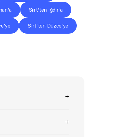
ahan'a
Siirt'ten Iğdır'a
ye'ye
Siirt'ten Düzce'ye
+
+