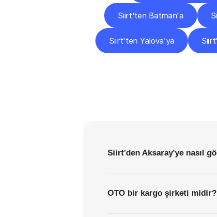
Siirt'ten Batman'a
S
Siirt'ten Yalova'ya
Siir
Siirt'den Aksaray'ye nasıl g
OTO bir kargo şirketi midir?