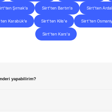
iirt'ten Şırnak'a
Siirt'ten Bartın'a
Siirt'ten Ard
t'ten Karabük'e
Siirt'ten Kilis'e
Siirt'ten Osmani
Siirt'ten Kars'a
Sıkça
Sorulan
Sorular
Başlamadan
Önce
Bilmeniz
Gereken
Her
Şey
önderi yapabilirim?