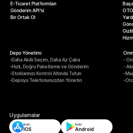
E-Ticaret Platformları
Başa
Kargo Şirketleri
Son 
Gönderim API'si
OTO 
E-Ticaret Platformları
Başa
Bir Ortak Ol
Yard
Gönderim API'si
OTO 
Gönd
Bir Ortak Ol
Yard
Gizli
Gönd
Hizm
Gizli
Hizm
Modüller
Mod
Depo Yönetimi
Omni
-Daha Akıllı Seçim, Daha Az Çaba
- Om
Depo Yönetimi
Omn
-Hızlı, Doğru Paketleme ve Gönderim
- Ak
-Daha Akıllı Seçim, Daha Az Çaba
- O
-Stoklarınızı Kontrol Altında Tutun
-Ma
-Hızlı, Doğru Paketleme ve Gönderim
- Ak
-Depoyu Telefonunuzdan Yönetin
-Oto
-Stoklarınızı Kontrol Altında Tutun
-Ma
-Depoyu Telefonunuzdan Yönetin
-Oto
Uygulamalar
İndir
İndir
IOS
Android