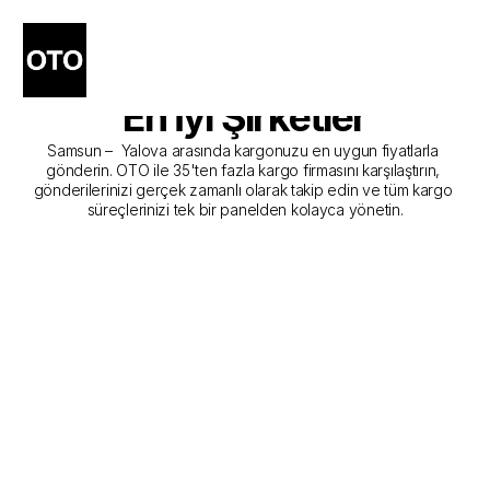
Samsun - Yalova Kargo 
Gönderim Hizmeti Sunan 
En İyi Şirketler
Samsun –  Yalova arasında kargonuzu en uygun fiyatlarla 
gönderin. OTO ile 35'ten fazla kargo firmasını karşılaştırın, 
gönderilerinizi gerçek zamanlı olarak takip edin ve tüm kargo 
süreçlerinizi tek bir panelden kolayca yönetin.