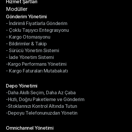
Hizmet Şartları
Gizlilik Politikası
Hizmet Şartları
Modüller
Gönderim Yönetimi
- İndirimli Fiyatlarla Gönderim
Gönderim Yönetimi
- Çoklu Taşıyıcı Entegrasyonu
- İndirimli Fiyatlarla Gönderim
- Kargo Otomasyonu
- Çoklu Taşıyıcı Entegrasyonu
- Bildirimler & Takip
- Kargo Otomasyonu
- Sürücü Yönetim Sistemi
- Bildirimler & Takip
- İade Yönetim Sistemi
- Sürücü Yönetim Sistemi
-Kargo Performans Yönetimi
- İade Yönetim Sistemi
- Kargo Faturaları Mutabakatı
-Kargo Performans Yönetimi
- Kargo Faturaları Mutabakatı
Modüller
Depo Yönetimi
-Daha Akıllı Seçim, Daha Az Çaba
Depo Yönetimi
-Hızlı, Doğru Paketleme ve Gönderim
-Daha Akıllı Seçim, Daha Az Çaba
-Stoklarınızı Kontrol Altında Tutun
-Hızlı, Doğru Paketleme ve Gönderim
-Depoyu Telefonunuzdan Yönetin
-Stoklarınızı Kontrol Altında Tutun
-Depoyu Telefonunuzdan Yönetin
Modüller
Omnichannel Yönetimi