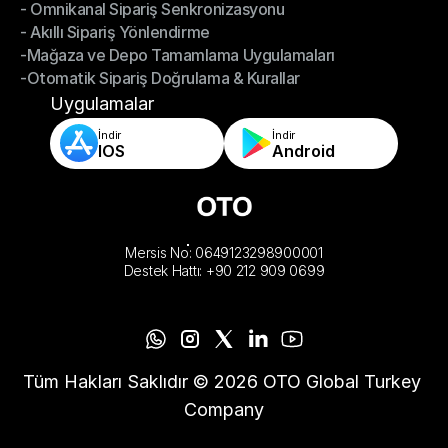
- Omnikanal Sipariş Senkronizasyonu
Omnichannel Yönetimi
- Akıllı Sipariş Yönlendirme
- Omnikanal Sipariş Senkronizasyonu
-Mağaza ve Depo Tamamlama Uygulamaları
- Akıllı Sipariş Yönlendirme
-Otomatik Sipariş Doğrulama & Kurallar
-Mağaza ve Depo Tamamlama Uygulamaları
-Otomatik Sipariş Doğrulama & Kurallar
Uygulamalar
İndir
İndir
IOS
Android
Mersis No: 0649123298900001
Destek Hattı: +90 212 909 0699
Tüm Hakları Saklıdır © 2026 OTO Global Turkey 
Company