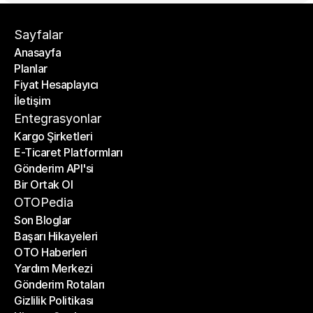
Sayfalar
Anasayfa
Planlar
Anasayfa
Fiyat Hesaplayıcı
Planlar
İletişim
Fiyat Hesaplayıcı
İletişim
Entegrasyonlar
Kargo Şirketleri
E-Ticaret Platformları
Kargo Şirketleri
Gönderim API'si
E-Ticaret Platformları
Bir Ortak Ol
Gönderim API'si
Bir Ortak Ol
OTOPedia
Son Bloglar
Başarı Hikayeleri
Son Bloglar
OTO Haberleri
Başarı Hikayeleri
Yardım Merkezi
OTO Haberleri
Gönderim Rotaları
Yardım Merkezi
Gizlilik Politikası
Gönderim Rotaları