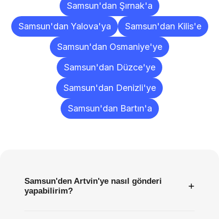
Samsun'dan Şırnak'a
Samsun'dan Yalova'ya
Samsun'dan Kilis'e
Samsun'dan Osmaniye'ye
Samsun'dan Düzce'ye
Samsun'dan Denizli'ye
Samsun'dan Bartın'a
Sıkça
Sorulan
Sorular
Samsun'den Artvin'ye nasıl gönderi
+
yapabilirim?