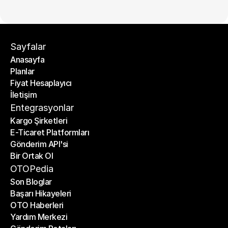
Sayfalar
Anasayfa
Planlar
Anasayfa
Fiyat Hesaplayıcı
Planlar
İletişim
Fiyat Hesaplayıcı
İletişim
Entegrasyonlar
Kargo Şirketleri
E-Ticaret Platformları
Kargo Şirketleri
Gönderim API'si
E-Ticaret Platformları
Bir Ortak Ol
Gönderim API'si
Bir Ortak Ol
OTOPedia
Son Bloglar
Başarı Hikayeleri
Son Bloglar
OTO Haberleri
Başarı Hikayeleri
Yardım Merkezi
OTO Haberleri