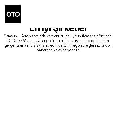
Samsun - Artvin Kargo 
Gönderim Hizmeti Sunan 
En İyi Şirketler
Samsun –  Artvin arasında kargonuzu en uygun fiyatlarla gönderin. 
OTO ile 35'ten fazla kargo firmasını karşılaştırın, gönderilerinizi 
gerçek zamanlı olarak takip edin ve tüm kargo süreçlerinizi tek bir 
panelden kolayca yönetin.