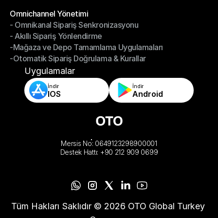
-Depoyu Telefonunuzdan Yönetin
Modüller
Omnichannel Yönetimi
- Omnikanal Sipariş Senkronizasyonu
Omnichannel Yönetimi
- Akıllı Sipariş Yönlendirme
- Omnikanal Sipariş Senkronizasyonu
-Mağaza ve Depo Tamamlama Uygulamaları
- Akıllı Sipariş Yönlendirme
-Otomatik Sipariş Doğrulama & Kurallar
-Mağaza ve Depo Tamamlama Uygulamaları
-Otomatik Sipariş Doğrulama & Kurallar
Uygulamalar
İndir
İndir
IOS
Android
Mersis No: 0649123298900001
Destek Hattı: +90 212 909 0699
Tüm Hakları Saklıdır © 2026 OTO Global Turkey 