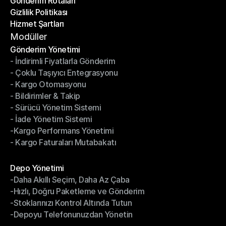
Gönderim Rotaları
Yardım Merkezi
Gizlilik Politikası
Gönderim Rotaları
Hizmet Şartları
Gizlilik Politikası
Hizmet Şartları
Modüller
Gönderim Yönetimi
- İndirimli Fiyatlarla Gönderim
Gönderim Yönetimi
- Çoklu Taşıyıcı Entegrasyonu
- İndirimli Fiyatlarla Gönderim
- Kargo Otomasyonu
- Çoklu Taşıyıcı Entegrasyonu
- Bildirimler & Takip
- Kargo Otomasyonu
- Sürücü Yönetim Sistemi
- Bildirimler & Takip
- İade Yönetim Sistemi
- Sürücü Yönetim Sistemi
-Kargo Performans Yönetimi
- İade Yönetim Sistemi
- Kargo Faturaları Mutabakatı
-Kargo Performans Yönetimi
- Kargo Faturaları Mutabakatı
Modüller
Depo Yönetimi
-Daha Akıllı Seçim, Daha Az Çaba
Depo Yönetimi
-Hızlı, Doğru Paketleme ve Gönderim
-Daha Akıllı Seçim, Daha Az Çaba
-Stoklarınızı Kontrol Altında Tutun
-Hızlı, Doğru Paketleme ve Gönderim
-Depoyu Telefonunuzdan Yönetin
-Stoklarınızı Kontrol Altında Tutun