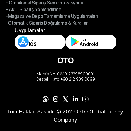
- Omnikanal Sipariş Senkronizasyonu
Omnichannel Yönetimi
- Akıllı Sipariş Yönlendirme
- Omnikanal Sipariş Senkronizasyonu
-Mağaza ve Depo Tamamlama Uygulamaları
- Akıllı Sipariş Yönlendirme
-Otomatik Sipariş Doğrulama & Kurallar
-Mağaza ve Depo Tamamlama Uygulamaları
-Otomatik Sipariş Doğrulama & Kurallar
Uygulamalar
İndir
İndir
IOS
Android
Mersis No: 0649123298900001
Destek Hattı: +90 212 909 0699
Tüm Hakları Saklıdır © 2026 OTO Global Turkey 
Company