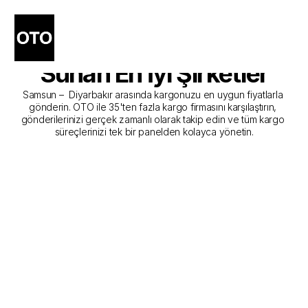
Samsun - Diyarbakır 
Kargo Gönderim Hizmeti 
Sunan En İyi Şirketler
Samsun –  Diyarbakır arasında kargonuzu en uygun fiyatlarla 
gönderin. OTO ile 35'ten fazla kargo firmasını karşılaştırın, 
gönderilerinizi gerçek zamanlı olarak takip edin ve tüm kargo 
süreçlerinizi tek bir panelden kolayca yönetin.