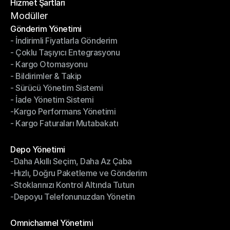
Hizmet Şartları
Gizlilik Politikası
Hizmet Şartları
Modüller
Gönderim Yönetimi
- İndirimli Fiyatlarla Gönderim
Gönderim Yönetimi
- Çoklu Taşıyıcı Entegrasyonu
- İndirimli Fiyatlarla Gönderim
- Kargo Otomasyonu
- Çoklu Taşıyıcı Entegrasyonu
- Bildirimler & Takip
- Kargo Otomasyonu
- Sürücü Yönetim Sistemi
- Bildirimler & Takip
- İade Yönetim Sistemi
- Sürücü Yönetim Sistemi
-Kargo Performans Yönetimi
- İade Yönetim Sistemi
- Kargo Faturaları Mutabakatı
-Kargo Performans Yönetimi
- Kargo Faturaları Mutabakatı
Modüller
Depo Yönetimi
-Daha Akıllı Seçim, Daha Az Çaba
Depo Yönetimi
-Hızlı, Doğru Paketleme ve Gönderim
-Daha Akıllı Seçim, Daha Az Çaba
-Stoklarınızı Kontrol Altında Tutun
-Hızlı, Doğru Paketleme ve Gönderim
-Depoyu Telefonunuzdan Yönetin
-Stoklarınızı Kontrol Altında Tutun
-Depoyu Telefonunuzdan Yönetin
Modüller
Omnichannel Yönetimi