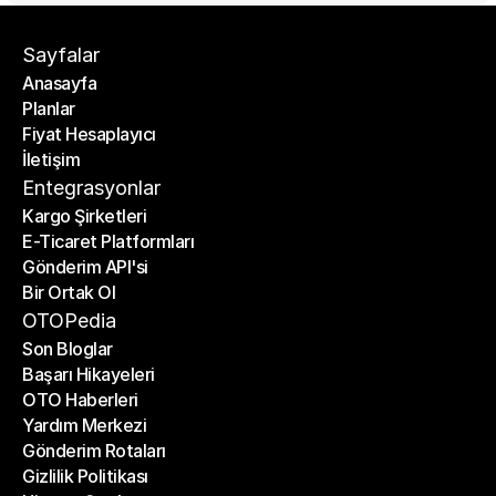
Sayfalar
Anasayfa
Planlar
Anasayfa
Fiyat Hesaplayıcı
Planlar
İletişim
Fiyat Hesaplayıcı
İletişim
Entegrasyonlar
Kargo Şirketleri
E-Ticaret Platformları
Kargo Şirketleri
Gönderim API'si
E-Ticaret Platformları
Bir Ortak Ol
Gönderim API'si
Bir Ortak Ol
OTOPedia
Son Bloglar
Başarı Hikayeleri
Son Bloglar
OTO Haberleri
Başarı Hikayeleri
Yardım Merkezi
OTO Haberleri
Gönderim Rotaları
Yardım Merkezi
Gizlilik Politikası
Gönderim Rotaları