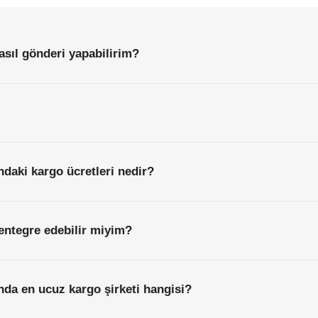
Başlamadan
Önce
Bilmeniz
Gereken
Her
Şey
sıl gönderi yapabilirim?
daki kargo ücretleri nedir?
entegre edebilir miyim?
nda en ucuz kargo şirketi hangisi?