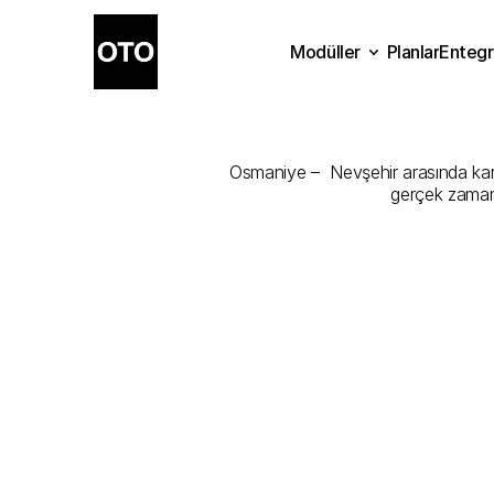
Modüller
Planlar
Entegr
Osmaniye
-
N
Planlar
Modüller
Ente
Osmaniye –  Nevşehir arasında kargo
gerçek zamanl