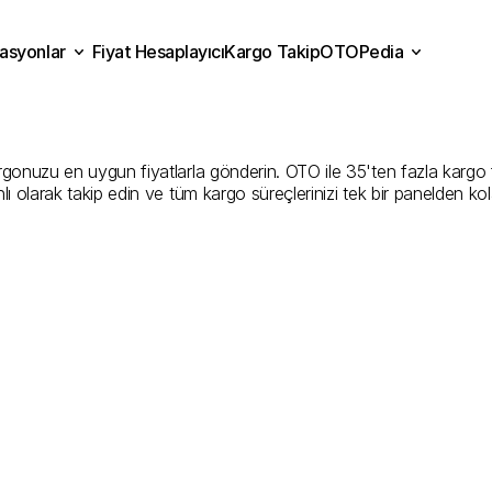
asyonlar
Fiyat Hesaplayıcı
Kargo Takip
OTOPedia
evşehir
Kargo
Gönderim
Fiyat Hesaplayıcı
Kargo Takip
grasyonlar
OTOPedia
En
İyi
Şirketler
nuzu en uygun fiyatlarla gönderin. OTO ile 35'ten fazla kargo firma
ı olarak takip edin ve tüm kargo süreçlerinizi tek bir panelden ko