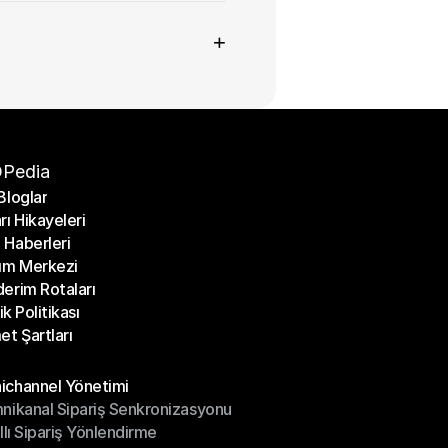
+
Pedia
Bloglar
rı Hikayeleri
Bloglar
Haberleri
rı Hikayeleri
ım Merkezi
Haberleri
erim Rotaları
ım Merkezi
lik Politikası
erim Rotaları
et Şartları
lik Politikası
et Şartları
üller
channel Yönetimi
nikanal Sipariş Senkronizasyonu
ichannel Yönetimi
ıllı Sipariş Yönlendirme
mnikanal Sipariş Senkronizasyonu