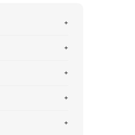
+
+
+
+
+