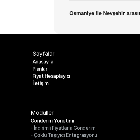
Osmaniye ile Nevşehir arasın
Sayfalar
Anasayfa
Planlar
Anasayfa
Fiyat Hesaplayıcı
Planlar
İletişim
Fiyat Hesaplayıcı
İletişim
Modüller
Gönderim Yönetimi
- İndirimli Fiyatlarla Gönderim
Gönderim Yönetimi
- Çoklu Taşıyıcı Entegrasyonu
- İndirimli Fiyatlarla Gönderim