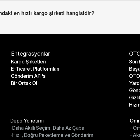
daki en hızlı kargo şirketi hangisidir?
Entegrasyonlar
OTO
Kargo Şirketleri
Son 
E-Ticaret Platformları
Başa
Kargo Şirketleri
Son 
Gönderim API'si
OTO 
E-Ticaret Platformları
Başa
Bir Ortak Ol
Yard
Gönderim API'si
OTO 
Gönd
Bir Ortak Ol
Yard
Gizli
Gönd
Hizm
Gizli
Hizm
Modüller
Mod
Depo Yönetimi
Omni
-Daha Akıllı Seçim, Daha Az Çaba
- Om
Depo Yönetimi
Omn
-Hızlı, Doğru Paketleme ve Gönderim
- Ak
-Daha Akıllı Seçim, Daha Az Çaba
- O