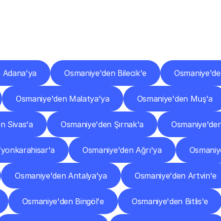
er
Şehirlere
Teslimat
Nokta
Diğer
şehirlerden
faaliyet
gösteren
teslimat
hizmetlerini
keşfedin.
 Adana'ya
Osmaniye'den Bilecik'e
Osmaniye'den
Osmaniye'den Malatya'ya
Osmaniye'den Muş'a
n Sivas'a
Osmaniye'den Şırnak'a
Osmaniye'de
yonkarahisar'a
Osmaniye'den Ağrı'ya
Osmaniy
Osmaniye'den Antalya'ya
Osmaniye'den Artvin'e
Osmaniye'den Bingöl'e
Osmaniye'den Bitlis'e