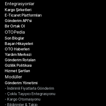
İletişim
Entegrasyonlar
Kargo Şirketleri
E-Ticaret Platformları
Kargo Şirketleri
Gönderim API'si
E-Ticaret Platformları
Bir Ortak Ol
Gönderim API'si
Bir Ortak Ol
OTOPedia
Son Bloglar
Başarı Hikayeleri
Son Bloglar
OTO Haberleri
Başarı Hikayeleri
Yardım Merkezi
OTO Haberleri
Gönderim Rotaları
Yardım Merkezi
Gizlilik Politikası
Gönderim Rotaları
Hizmet Şartları
Gizlilik Politikası
Hizmet Şartları
Modüller
Gönderim Yönetimi
- İndirimli Fiyatlarla Gönderim
Gönderim Yönetimi
- Çoklu Taşıyıcı Entegrasyonu
- İndirimli Fiyatlarla Gönderim
- Kargo Otomasyonu
- Çoklu Taşıyıcı Entegrasyonu
- Bildirimler & Takip
- Kargo Otomasyonu