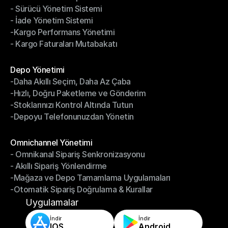
- Sürücü Yönetim Sistemi
- Bildirimler & Takip
- İade Yönetim Sistemi
- Sürücü Yönetim Sistemi
-Kargo Performans Yönetimi
- İade Yönetim Sistemi
- Kargo Faturaları Mutabakatı
-Kargo Performans Yönetimi
- Kargo Faturaları Mutabakatı
Modüller
Depo Yönetimi
-Daha Akıllı Seçim, Daha Az Çaba
Depo Yönetimi
-Hızlı, Doğru Paketleme ve Gönderim
-Daha Akıllı Seçim, Daha Az Çaba
-Stoklarınızı Kontrol Altında Tutun
-Hızlı, Doğru Paketleme ve Gönderim
-Depoyu Telefonunuzdan Yönetin
-Stoklarınızı Kontrol Altında Tutun
-Depoyu Telefonunuzdan Yönetin
Modüller
Omnichannel Yönetimi
- Omnikanal Sipariş Senkronizasyonu
Omnichannel Yönetimi
- Akıllı Sipariş Yönlendirme
- Omnikanal Sipariş Senkronizasyonu
-Mağaza ve Depo Tamamlama Uygulamaları
- Akıllı Sipariş Yönlendirme
-Otomatik Sipariş Doğrulama & Kurallar
-Mağaza ve Depo Tamamlama Uygulamaları
-Otomatik Sipariş Doğrulama & Kurallar
Uygulamalar
İndir
İndir
IOS
Android