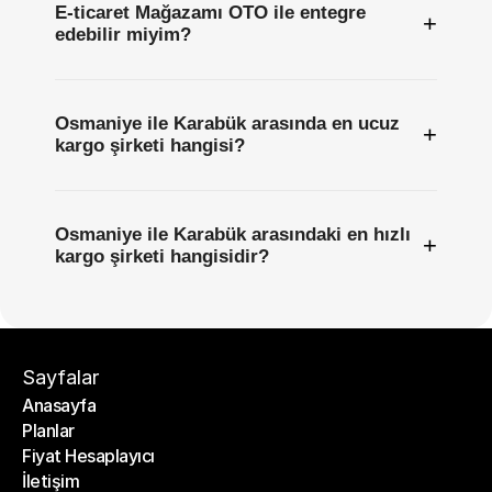
E-ticaret Mağazamı OTO ile entegre
+
edebilir miyim?
Osmaniye ile Karabük arasında en ucuz
+
kargo şirketi hangisi?
Osmaniye ile Karabük arasındaki en hızlı
+
kargo şirketi hangisidir?
Sayfalar
Anasayfa
Planlar
Anasayfa
Fiyat Hesaplayıcı
Planlar
İletişim
Fiyat Hesaplayıcı