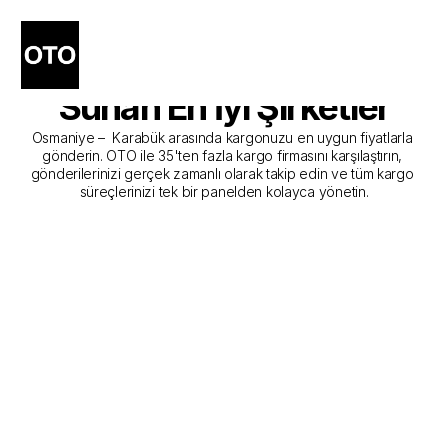
Osmaniye - Karabük 
Kargo Gönderim Hizmeti 
Sunan En İyi Şirketler
Osmaniye –  Karabük arasında kargonuzu en uygun fiyatlarla 
gönderin. OTO ile 35'ten fazla kargo firmasını karşılaştırın, 
gönderilerinizi gerçek zamanlı olarak takip edin ve tüm kargo 
süreçlerinizi tek bir panelden kolayca yönetin.