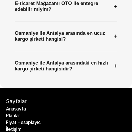
E-ticaret Mağazamı OTO ile entegre
+
edebilir miyim?
Osmaniye ile Antalya arasında en ucuz
+
kargo şirketi hangisi?
Osmaniye ile Antalya arasındaki en hızlı
+
kargo şirketi hangisidir?
Sayfalar
Anasayfa
Planlar
Anasayfa
Fiyat Hesaplayıcı
Planlar
İletişim
Fiyat Hesaplayıcı