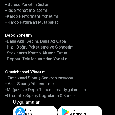
- Sürücü Yönetim Sistemi
- Bildirimler & Takip
- İade Yönetim Sistemi
- Sürücü Yönetim Sistemi
-Kargo Performans Yönetimi
- İade Yönetim Sistemi
- Kargo Faturaları Mutabakatı
-Kargo Performans Yönetimi
- Kargo Faturaları Mutabakatı
Modüller
Depo Yönetimi
-Daha Akıllı Seçim, Daha Az Çaba
Depo Yönetimi
-Hızlı, Doğru Paketleme ve Gönderim
-Daha Akıllı Seçim, Daha Az Çaba
-Stoklarınızı Kontrol Altında Tutun
-Hızlı, Doğru Paketleme ve Gönderim
-Depoyu Telefonunuzdan Yönetin
-Stoklarınızı Kontrol Altında Tutun
-Depoyu Telefonunuzdan Yönetin
Modüller
Omnichannel Yönetimi
- Omnikanal Sipariş Senkronizasyonu
Omnichannel Yönetimi
- Akıllı Sipariş Yönlendirme
- Omnikanal Sipariş Senkronizasyonu
-Mağaza ve Depo Tamamlama Uygulamaları
- Akıllı Sipariş Yönlendirme
-Otomatik Sipariş Doğrulama & Kurallar
-Mağaza ve Depo Tamamlama Uygulamaları
-Otomatik Sipariş Doğrulama & Kurallar
Uygulamalar
İndir
İndir
IOS
Android