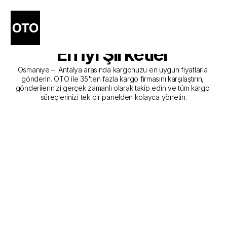
Osmaniye - Antalya Kargo 
Gönderim Hizmeti Sunan 
En İyi Şirketler
Osmaniye –  Antalya arasında kargonuzu en uygun fiyatlarla 
gönderin. OTO ile 35'ten fazla kargo firmasını karşılaştırın, 
gönderilerinizi gerçek zamanlı olarak takip edin ve tüm kargo 
süreçlerinizi tek bir panelden kolayca yönetin.