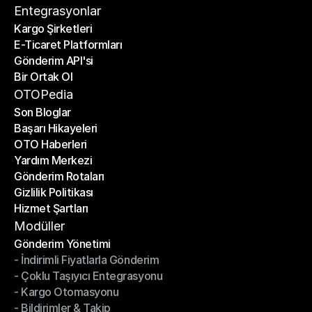
İletişim
Entegrasyonlar
Kargo Şirketleri
E-Ticaret Platformları
Kargo Şirketleri
Gönderim API'si
E-Ticaret Platformları
Bir Ortak Ol
Gönderim API'si
Bir Ortak Ol
OTOPedia
Son Bloglar
Başarı Hikayeleri
Son Bloglar
OTO Haberleri
Başarı Hikayeleri
Yardım Merkezi
OTO Haberleri
Gönderim Rotaları
Yardım Merkezi
Gizlilik Politikası
Gönderim Rotaları
Hizmet Şartları
Gizlilik Politikası
Hizmet Şartları
Modüller
Gönderim Yönetimi
- İndirimli Fiyatlarla Gönderim
Gönderim Yönetimi
- Çoklu Taşıyıcı Entegrasyonu
- İndirimli Fiyatlarla Gönderim
- Kargo Otomasyonu
- Çoklu Taşıyıcı Entegrasyonu
- Bildirimler & Takip
- Kargo Otomasyonu