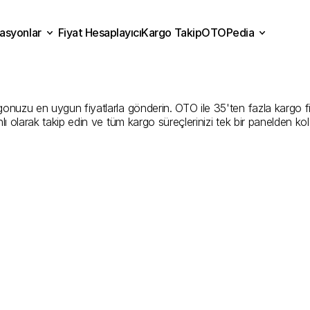
asyonlar
Fiyat Hesaplayıcı
Kargo Takip
OTOPedia
rabzon
Kargo
Gönderim
H
Fiyat Hesaplayıcı
Kargo Takip
grasyonlar
OTOPedia
En
İyi
Şirketler
uzu en uygun fiyatlarla gönderin. OTO ile 35'ten fazla kargo firmas
ı olarak takip edin ve tüm kargo süreçlerinizi tek bir panelden ko