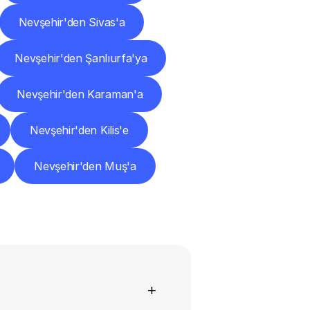
Nevşehir'den Sivas'a
Nevşehir'den Şanlıurfa'ya
Nevşehir'den Karaman'a
Nevşehir'den Kilis'e
Nevşehir'den Muş'a
+