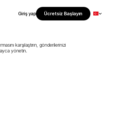
Select Language
Giriş yap
Ücretsiz Başlayın
Ücretsiz Başlayın
izmeti
Sunan
Giriş yap
ını karşılaştırın, gönderilerinizi 
layca yönetin.