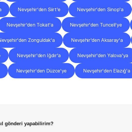
a
Nevşehir'den Siirt'e
Nevşehir'den Sinop'a
Nevşehir'den Tokat'a
Nevşehir'den Tunceli'ye
Nevşehir'den Zonguldak'a
Nevşehir'den Aksaray'a
e
Nevşehir'den Iğdır'a
Nevşehir'den Yalova'ya
Nevşehir'den Düzce'ye
Nevşehir'den Elazığ'a
Sıkça
Sorulan
Sorular
Başlamadan
Önce
Bilmeniz
Gereken
Her
Şey
ıl gönderi yapabilirim?