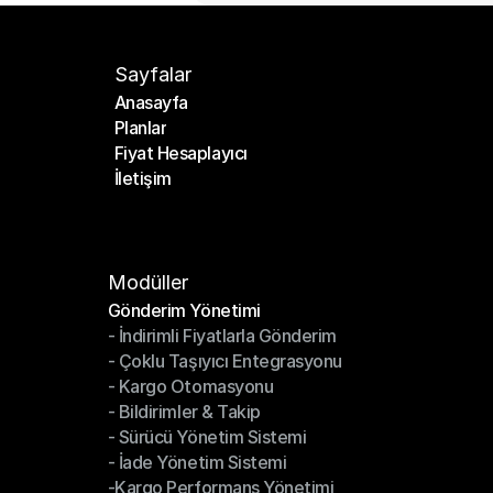
Sayfalar
Anasayfa
Planlar
Anasayfa
Fiyat Hesaplayıcı
Planlar
İletişim
Fiyat Hesaplayıcı
İletişim
Modüller
Gönderim Yönetimi
- İndirimli Fiyatlarla Gönderim
Gönderim Yönetimi
- Çoklu Taşıyıcı Entegrasyonu
- İndirimli Fiyatlarla Gönderim
- Kargo Otomasyonu
- Çoklu Taşıyıcı Entegrasyonu
- Bildirimler & Takip
- Kargo Otomasyonu
- Sürücü Yönetim Sistemi
- Bildirimler & Takip
- İade Yönetim Sistemi
- Sürücü Yönetim Sistemi
-Kargo Performans Yönetimi
- İade Yönetim Sistemi