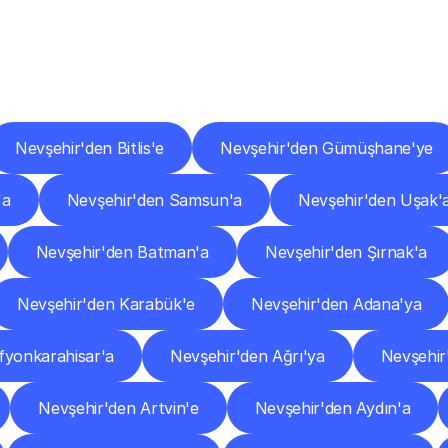
er
Şehirlere
Teslimat
Nokta
Diğer
şehirlerden
faaliyet
gösteren
teslimat
hizmetlerini
keşfedin.
Nevşehir'den Bitlis'e
Nevşehir'den Gümüşhane'ye
'a
Nevşehir'den Samsun'a
Nevşehir'den Uşak'
Nevşehir'den Batman'a
Nevşehir'den Şırnak'a
Nevşehir'den Karabük'e
Nevşehir'den Adana'ya
fyonkarahisar'a
Nevşehir'den Ağrı'ya
Nevşehir
Nevşehir'den Artvin'e
Nevşehir'den Aydın'a