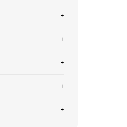
+
+
+
+
+