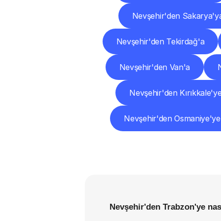
Nevşehir'den Sakarya'y
Nevşehir'den Tekirdağ'a
Nevşehir'den Van'a
Nevşehir'den Kırıkkale'y
Nevşehir'den Osmaniye'ye
Nevşehir'den Trabzon'ye nas