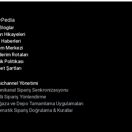
Pedia
Bloglar
rı Hikayeleri
Bloglar
Haberleri
rı Hikayeleri
ım Merkezi
Haberleri
erim Rotaları
ım Merkezi
lik Politikası
erim Rotaları
et Şartları
lik Politikası
et Şartları
üller
channel Yönetimi
nikanal Sipariş Senkronizasyonu
ichannel Yönetimi
ıllı Sipariş Yönlendirme
mnikanal Sipariş Senkronizasyonu
ğaza ve Depo Tamamlama Uygulamaları
ıllı Sipariş Yönlendirme
matik Sipariş Doğrulama & Kurallar
ğaza ve Depo Tamamlama Uygulamaları
matik Sipariş Doğrulama & Kurallar