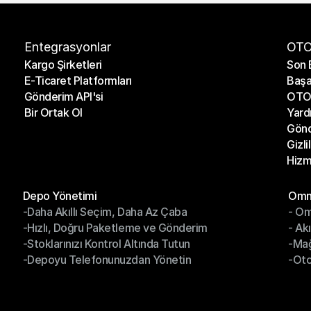
Entegrasyonlar
OTO
Kargo Şirketleri
Son 
E-Ticaret Platformları
Başa
Kargo Şirketleri
Son 
Gönderim API'si
OTO 
E-Ticaret Platformları
Başa
Bir Ortak Ol
Yard
Gönderim API'si
OTO 
Gönd
Bir Ortak Ol
Yard
Gizli
Gönd
Hizm
Gizli
Hizm
Modüller
Mod
Depo Yönetimi
Omni
-Daha Akıllı Seçim, Daha Az Çaba
- Om
Depo Yönetimi
Omn
-Hızlı, Doğru Paketleme ve Gönderim
- Ak
-Daha Akıllı Seçim, Daha Az Çaba
- O
-Stoklarınızı Kontrol Altında Tutun
-Ma
-Hızlı, Doğru Paketleme ve Gönderim
- Ak
-Depoyu Telefonunuzdan Yönetin
-Oto
-Stoklarınızı Kontrol Altında Tutun
-Ma
-Depoyu Telefonunuzdan Yönetin
-Oto