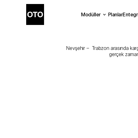
Modüller
Planlar
Entegr
Nevşehir
-
T
Planlar
Modüller
Ente
Nevşehir –  Trabzon arasında kargon
gerçek zamanl