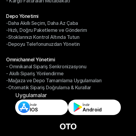
- Kargo Faturaları Mutabakatı
-Kargo Performans Yönetimi
- Kargo Faturaları Mutabakatı
Modüller
Depo Yönetimi
-Daha Akıllı Seçim, Daha Az Çaba
Depo Yönetimi
-Hızlı, Doğru Paketleme ve Gönderim
-Daha Akıllı Seçim, Daha Az Çaba
-Stoklarınızı Kontrol Altında Tutun
-Hızlı, Doğru Paketleme ve Gönderim
-Depoyu Telefonunuzdan Yönetin
-Stoklarınızı Kontrol Altında Tutun
-Depoyu Telefonunuzdan Yönetin
Modüller
Omnichannel Yönetimi
- Omnikanal Sipariş Senkronizasyonu
Omnichannel Yönetimi
- Akıllı Sipariş Yönlendirme
- Omnikanal Sipariş Senkronizasyonu
-Mağaza ve Depo Tamamlama Uygulamaları
- Akıllı Sipariş Yönlendirme
-Otomatik Sipariş Doğrulama & Kurallar
-Mağaza ve Depo Tamamlama Uygulamaları
-Otomatik Sipariş Doğrulama & Kurallar
Uygulamalar
İndir
İndir
IOS
Android