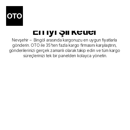
Nevşehir - Bingöl Kargo 
Gönderim Hizmeti Sunan 
En İyi Şirketler
Nevşehir –  Bingöl arasında kargonuzu en uygun fiyatlarla 
gönderin. OTO ile 35'ten fazla kargo firmasını karşılaştırın, 
gönderilerinizi gerçek zamanlı olarak takip edin ve tüm kargo 
süreçlerinizi tek bir panelden kolayca yönetin.