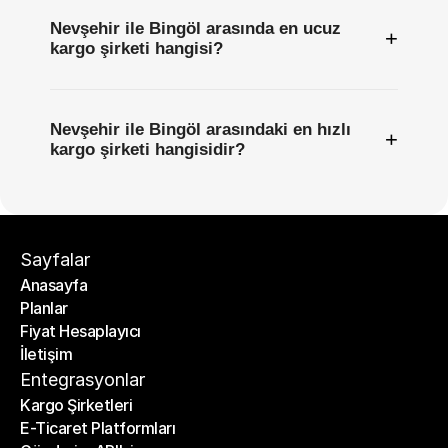
Nevşehir ile Bingöl arasında en ucuz
+
kargo şirketi hangisi?
Nevşehir ile Bingöl arasındaki en hızlı
+
kargo şirketi hangisidir?
Sayfalar
Anasayfa
Planlar
Anasayfa
Fiyat Hesaplayıcı
Planlar
İletişim
Fiyat Hesaplayıcı
İletişim
Entegrasyonlar
Kargo Şirketleri
E-Ticaret Platformları
Kargo Şirketleri