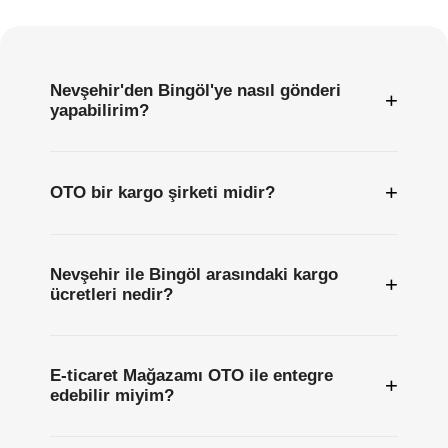
Sıkça
Sorulan
Sorular
Nevşehir'den Bingöl'ye nasıl gönderi
+
yapabilirim?
+
OTO bir kargo şirketi midir?
Nevşehir ile Bingöl arasındaki kargo
+
ücretleri nedir?
E-ticaret Mağazamı OTO ile entegre
+
edebilir miyim?