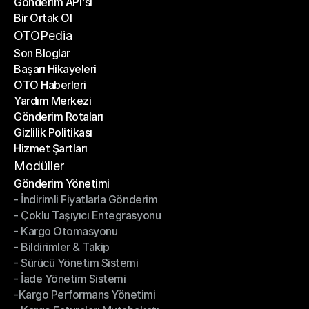
Gönderim API'si
E-Ticaret Platformları
Bir Ortak Ol
Gönderim API'si
Bir Ortak Ol
OTOPedia
Son Bloglar
Başarı Hikayeleri
Son Bloglar
OTO Haberleri
Başarı Hikayeleri
Yardım Merkezi
OTO Haberleri
Gönderim Rotaları
Yardım Merkezi
Gizlilik Politikası
Gönderim Rotaları
Hizmet Şartları
Gizlilik Politikası
Hizmet Şartları
Modüller
Gönderim Yönetimi
- İndirimli Fiyatlarla Gönderim
Gönderim Yönetimi
- Çoklu Taşıyıcı Entegrasyonu
- İndirimli Fiyatlarla Gönderim
- Kargo Otomasyonu
- Çoklu Taşıyıcı Entegrasyonu
- Bildirimler & Takip
- Kargo Otomasyonu
- Sürücü Yönetim Sistemi
- Bildirimler & Takip
- İade Yönetim Sistemi
- Sürücü Yönetim Sistemi
-Kargo Performans Yönetimi
- İade Yönetim Sistemi