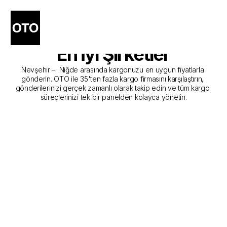
Nevşehir - Niğde Kargo 
Gönderim Hizmeti Sunan 
En İyi Şirketler
Nevşehir –  Niğde arasında kargonuzu en uygun fiyatlarla 
gönderin. OTO ile 35'ten fazla kargo firmasını karşılaştırın, 
gönderilerinizi gerçek zamanlı olarak takip edin ve tüm kargo 
süreçlerinizi tek bir panelden kolayca yönetin.