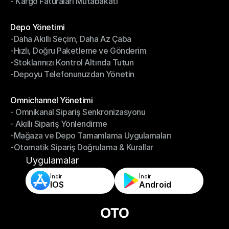
- Kargo Faturaları Mutabakatı
-Kargo Performans Yönetimi
- Kargo Faturaları Mutabakatı
Modüller
Depo Yönetimi
-Daha Akıllı Seçim, Daha Az Çaba
Depo Yönetimi
-Hızlı, Doğru Paketleme ve Gönderim
-Daha Akıllı Seçim, Daha Az Çaba
-Stoklarınızı Kontrol Altında Tutun
-Hızlı, Doğru Paketleme ve Gönderim
-Depoyu Telefonunuzdan Yönetin
-Stoklarınızı Kontrol Altında Tutun
-Depoyu Telefonunuzdan Yönetin
Modüller
Omnichannel Yönetimi
- Omnikanal Sipariş Senkronizasyonu
Omnichannel Yönetimi
- Akıllı Sipariş Yönlendirme
- Omnikanal Sipariş Senkronizasyonu
-Mağaza ve Depo Tamamlama Uygulamaları
- Akıllı Sipariş Yönlendirme
-Otomatik Sipariş Doğrulama & Kurallar
-Mağaza ve Depo Tamamlama Uygulamaları
-Otomatik Sipariş Doğrulama & Kurallar
Uygulamalar
İndir
İndir
IOS
Android