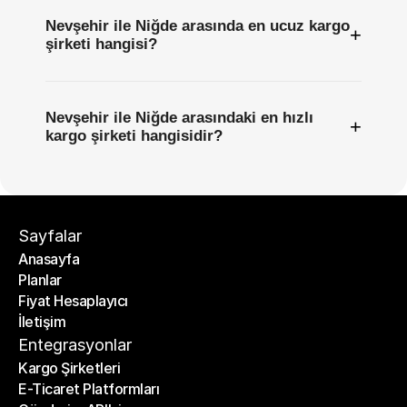
Nevşehir ile Niğde arasında en ucuz kargo
+
şirketi hangisi?
Nevşehir ile Niğde arasındaki en hızlı
+
kargo şirketi hangisidir?
Sayfalar
Anasayfa
Planlar
Anasayfa
Fiyat Hesaplayıcı
Planlar
İletişim
Fiyat Hesaplayıcı
İletişim
Entegrasyonlar
Kargo Şirketleri
E-Ticaret Platformları
Kargo Şirketleri