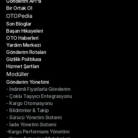
Gönderim API'si
E-Ticaret Platformları
Bir Ortak Ol
Gönderim API'si
Bir Ortak Ol
OTOPedia
Son Bloglar
Başarı Hikayeleri
Son Bloglar
OTO Haberleri
Başarı Hikayeleri
Yardım Merkezi
OTO Haberleri
Gönderim Rotaları
Yardım Merkezi
Gizlilik Politikası
Gönderim Rotaları
Hizmet Şartları
Gizlilik Politikası
Hizmet Şartları
Modüller
Gönderim Yönetimi
- İndirimli Fiyatlarla Gönderim
Gönderim Yönetimi
- Çoklu Taşıyıcı Entegrasyonu
- İndirimli Fiyatlarla Gönderim
- Kargo Otomasyonu
- Çoklu Taşıyıcı Entegrasyonu
- Bildirimler & Takip
- Kargo Otomasyonu
- Sürücü Yönetim Sistemi
- Bildirimler & Takip
- İade Yönetim Sistemi
- Sürücü Yönetim Sistemi
-Kargo Performans Yönetimi
- İade Yönetim Sistemi