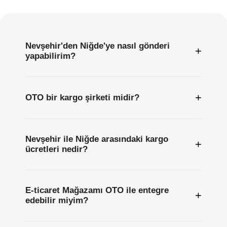
Sıkça
Sorulan
Sorular
Nevşehir'den Niğde'ye nasıl gönderi
+
yapabilirim?
+
OTO bir kargo şirketi midir?
Nevşehir ile Niğde arasındaki kargo
+
ücretleri nedir?
E-ticaret Mağazamı OTO ile entegre
+
edebilir miyim?