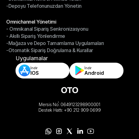
-Depoyu Telefonunuzdan Yönetin
-Stoklarınızı Kontrol Altında Tutun
-Depoyu Telefonunuzdan Yönetin
Modüller
Omnichannel Yönetimi
- Omnikanal Sipariş Senkronizasyonu
Omnichannel Yönetimi
- Akıllı Sipariş Yönlendirme
- Omnikanal Sipariş Senkronizasyonu
-Mağaza ve Depo Tamamlama Uygulamaları
- Akıllı Sipariş Yönlendirme
-Otomatik Sipariş Doğrulama & Kurallar
-Mağaza ve Depo Tamamlama Uygulamaları
-Otomatik Sipariş Doğrulama & Kurallar
Uygulamalar
İndir
İndir
IOS
Android
Mersis No: 0649123298900001
Destek Hattı: +90 212 909 0699