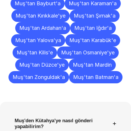
Muş'tan Bayburt'a
Muş'tan Karaman'a
Muş'tan Kırıkkale'ye
Muş'tan Şırnak'a
Muş'tan Ardahan'a
Muş'tan Iğdır'a
Muş'tan Yalova'ya
Muş'tan Karabük'e
Muş'tan Kilis'e
Muş'tan Osmaniye'ye
Muş'tan Düzce'ye
Muş'tan Mardin
Muş'tan Zonguldak'a
Muş'tan Batman'a
Sıkça
Sorulan
Sorular
Muş'den Kütahya'ye nasıl gönderi
+
yapabilirim?