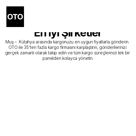
Muş - Kütahya Kargo 
Gönderim Hizmeti Sunan 
En İyi Şirketler
Muş –  Kütahya arasında kargonuzu en uygun fiyatlarla gönderin. 
OTO ile 35'ten fazla kargo firmasını karşılaştırın, gönderilerinizi 
gerçek zamanlı olarak takip edin ve tüm kargo süreçlerinizi tek bir 
panelden kolayca yönetin.