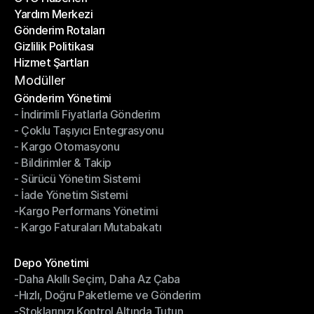
Yardım Merkezi
OTO Haberleri
Gönderim Rotaları
Yardım Merkezi
Gizlilik Politikası
Gönderim Rotaları
Hizmet Şartları
Gizlilik Politikası
Hizmet Şartları
Modüller
Gönderim Yönetimi
- İndirimli Fiyatlarla Gönderim
Gönderim Yönetimi
- Çoklu Taşıyıcı Entegrasyonu
- İndirimli Fiyatlarla Gönderim
- Kargo Otomasyonu
- Çoklu Taşıyıcı Entegrasyonu
- Bildirimler & Takip
- Kargo Otomasyonu
- Sürücü Yönetim Sistemi
- Bildirimler & Takip
- İade Yönetim Sistemi
- Sürücü Yönetim Sistemi
-Kargo Performans Yönetimi
- İade Yönetim Sistemi
- Kargo Faturaları Mutabakatı
-Kargo Performans Yönetimi
- Kargo Faturaları Mutabakatı
Modüller
Depo Yönetimi
-Daha Akıllı Seçim, Daha Az Çaba
Depo Yönetimi
-Hızlı, Doğru Paketleme ve Gönderim
-Daha Akıllı Seçim, Daha Az Çaba
-Stoklarınızı Kontrol Altında Tutun
-Hızlı, Doğru Paketleme ve Gönderim