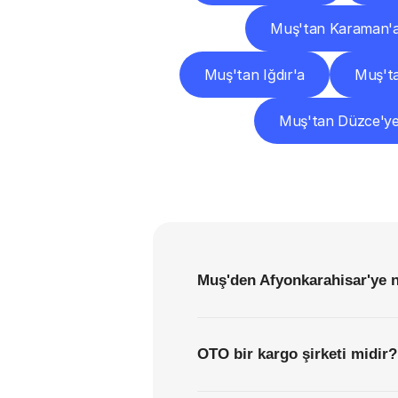
Muş'tan Karaman'
Muş'tan Iğdır'a
Muş'ta
Muş'tan Düzce'y
Muş'den Afyonkarahisar'ye n
OTO bir kargo şirketi midir?