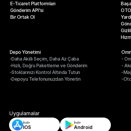
E-Ticaret Platformları
Başa
Kargo Şirketleri
Son 
Gönderim API'si
OTO 
E-Ticaret Platformları
Başa
Bir Ortak Ol
Yard
Gönderim API'si
OTO 
Gönd
Bir Ortak Ol
Yard
Gizli
Gönd
Hizm
Gizli
Hizm
Modüller
Mod
Depo Yönetimi
Omni
-Daha Akıllı Seçim, Daha Az Çaba
- Om
Depo Yönetimi
Omn
-Hızlı, Doğru Paketleme ve Gönderim
- Ak
-Daha Akıllı Seçim, Daha Az Çaba
- O
-Stoklarınızı Kontrol Altında Tutun
-Ma
-Hızlı, Doğru Paketleme ve Gönderim
- Ak
-Depoyu Telefonunuzdan Yönetin
-Oto
-Stoklarınızı Kontrol Altında Tutun
-Ma
-Depoyu Telefonunuzdan Yönetin
-Oto
Uygulamalar
İndir
İndir
IOS
Android