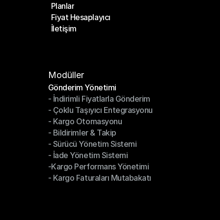
Planlar
Anasayfa
Fiyat Hesaplayıcı
Planlar
İletişim
Fiyat Hesaplayıcı
İletişim
Modüller
Gönderim Yönetimi
- İndirimli Fiyatlarla Gönderim
Gönderim Yönetimi
- Çoklu Taşıyıcı Entegrasyonu
- İndirimli Fiyatlarla Gönderim
- Kargo Otomasyonu
- Çoklu Taşıyıcı Entegrasyonu
- Bildirimler & Takip
- Kargo Otomasyonu
- Sürücü Yönetim Sistemi
- Bildirimler & Takip
- İade Yönetim Sistemi
- Sürücü Yönetim Sistemi
-Kargo Performans Yönetimi
- İade Yönetim Sistemi
- Kargo Faturaları Mutabakatı
-Kargo Performans Yönetimi
- Kargo Faturaları Mutabakatı