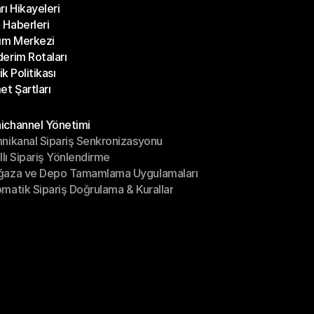
rı Hikayeleri
Bloglar
Haberleri
rı Hikayeleri
ım Merkezi
Haberleri
erim Rotaları
ım Merkezi
lik Politikası
erim Rotaları
et Şartları
lik Politikası
et Şartları
üller
channel Yönetimi
nikanal Sipariş Senkronizasyonu
ichannel Yönetimi
ıllı Sipariş Yönlendirme
mnikanal Sipariş Senkronizasyonu
ğaza ve Depo Tamamlama Uygulamaları
ıllı Sipariş Yönlendirme
matik Sipariş Doğrulama & Kurallar
ğaza ve Depo Tamamlama Uygulamaları
matik Sipariş Doğrulama & Kurallar