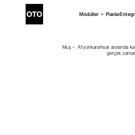
Modüller
Planlar
Entegr
Muş
-
Afyonka
Planlar
Modüller
Ente
Muş –  Afyonkarahisar arasında kargo
gerçek zamanl