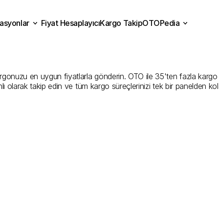
asyonlar
Fiyat Hesaplayıcı
Kargo Takip
OTOPedia
rahisar
Kargo
Gönderim
Fiyat Hesaplayıcı
Kargo Takip
grasyonlar
OTOPedia
En
İyi
Şirketler
nuzu en uygun fiyatlarla gönderin. OTO ile 35'ten fazla kargo firma
ı olarak takip edin ve tüm kargo süreçlerinizi tek bir panelden ko