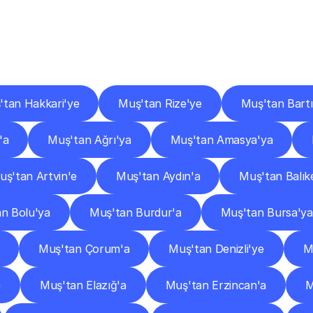
er
Şehirlere
Teslimat
Nokta
Diğer
şehirlerden
faaliyet
gösteren
teslimat
hizmetlerini
keşfedin.
'tan Hakkari'ye
Muş'tan Rize'ye
Muş'tan Bartı
'a
Muş'tan Ağrı'ya
Muş'tan Amasya'ya
uş'tan Artvin'e
Muş'tan Aydın'a
Muş'tan Balıke
n Bolu'ya
Muş'tan Burdur'a
Muş'tan Bursa'ya
Muş'tan Çorum'a
Muş'tan Denizli'ye
M
e
Muş'tan Elazığ'a
Muş'tan Erzincan'a
M