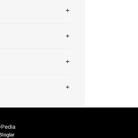
+
+
+
+
Pedia
Bloglar