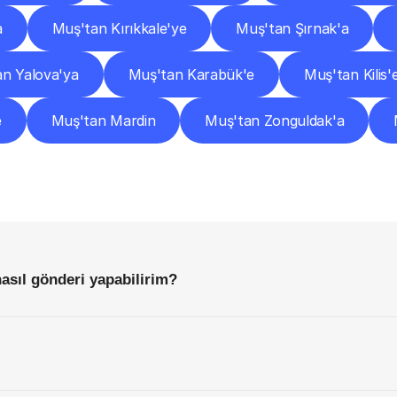
a
Muş'tan Kırıkkale'ye
Muş'tan Şırnak'a
n Yalova'ya
Muş'tan Karabük'e
Muş'tan Kilis'
e
Muş'tan Mardin
Muş'tan Zonguldak'a
Sıkça
Sorulan
Sorular
Başlamadan
Önce
Bilmeniz
Gereken
Her
Şey
asıl gönderi yapabilirim?