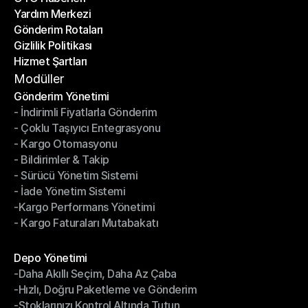
Yardım Merkezi
OTO Haberleri
Gönderim Rotaları
Yardım Merkezi
Gizlilik Politikası
Gönderim Rotaları
Hizmet Şartları
Gizlilik Politikası
Hizmet Şartları
Modüller
Gönderim Yönetimi
- İndirimli Fiyatlarla Gönderim
Gönderim Yönetimi
- Çoklu Taşıyıcı Entegrasyonu
- İndirimli Fiyatlarla Gönderim
- Kargo Otomasyonu
- Çoklu Taşıyıcı Entegrasyonu
- Bildirimler & Takip
- Kargo Otomasyonu
- Sürücü Yönetim Sistemi
- Bildirimler & Takip
- İade Yönetim Sistemi
- Sürücü Yönetim Sistemi
-Kargo Performans Yönetimi
- İade Yönetim Sistemi
- Kargo Faturaları Mutabakatı
-Kargo Performans Yönetimi
- Kargo Faturaları Mutabakatı
Modüller
Depo Yönetimi
-Daha Akıllı Seçim, Daha Az Çaba
Depo Yönetimi
-Hızlı, Doğru Paketleme ve Gönderim
-Daha Akıllı Seçim, Daha Az Çaba
-Stoklarınızı Kontrol Altında Tutun
-Hızlı, Doğru Paketleme ve Gönderim