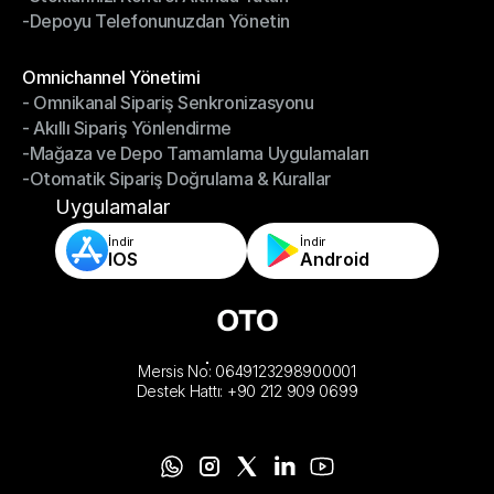
-Depoyu Telefonunuzdan Yönetin
-Stoklarınızı Kontrol Altında Tutun
-Depoyu Telefonunuzdan Yönetin
Modüller
Omnichannel Yönetimi
- Omnikanal Sipariş Senkronizasyonu
Omnichannel Yönetimi
- Akıllı Sipariş Yönlendirme
- Omnikanal Sipariş Senkronizasyonu
-Mağaza ve Depo Tamamlama Uygulamaları
- Akıllı Sipariş Yönlendirme
-Otomatik Sipariş Doğrulama & Kurallar
-Mağaza ve Depo Tamamlama Uygulamaları
-Otomatik Sipariş Doğrulama & Kurallar
Uygulamalar
İndir
İndir
IOS
Android
Mersis No: 0649123298900001
Destek Hattı: +90 212 909 0699