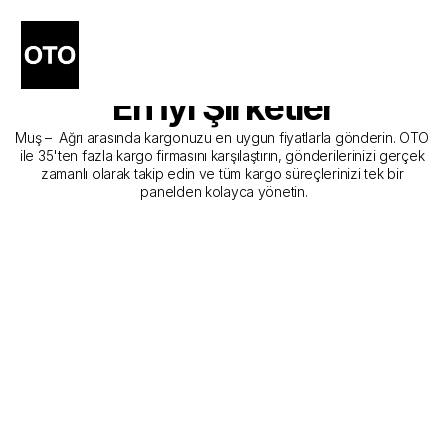
Muş - Ağrı Kargo 
Gönderim Hizmeti Sunan 
En İyi Şirketler
Muş –  Ağrı arasında kargonuzu en uygun fiyatlarla gönderin. OTO 
ile 35'ten fazla kargo firmasını karşılaştırın, gönderilerinizi gerçek 
zamanlı olarak takip edin ve tüm kargo süreçlerinizi tek bir 
panelden kolayca yönetin.