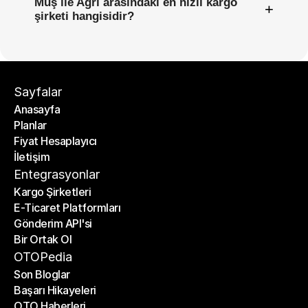
Muş ile Ağrı arasındaki en hızlı kargo
+
şirketi hangisidir?
Sayfalar
Anasayfa
Planlar
Anasayfa
Fiyat Hesaplayıcı
Planlar
İletişim
Fiyat Hesaplayıcı
İletişim
Entegrasyonlar
Kargo Şirketleri
E-Ticaret Platformları
Kargo Şirketleri
Gönderim API'si
E-Ticaret Platformları
Bir Ortak Ol
Gönderim API'si
Bir Ortak Ol
OTOPedia
Son Bloglar
Başarı Hikayeleri
Son Bloglar
OTO Haberleri
Başarı Hikayeleri