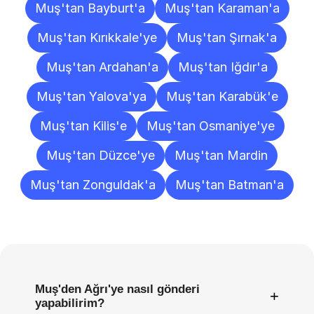
Muş'tan Bayburt'a
Muş'tan Karaman'a
Muş'tan Kırıkkale'ye
Muş'tan Şırnak'a
Muş'tan Ardahan'a
Muş'tan Iğdır'a
Muş'tan Yalova'ya
Muş'tan Karabük'e
Muş'tan Kilis'e
Muş'tan Osmaniye'ye
Muş'tan Düzce'ye
Muş'tan Mardin
Muş'tan Zonguldak'a
Muş'tan Batman'a
Sıkça
Sorulan
Sorular
Muş'den Ağrı'ye nasıl gönderi
+
yapabilirim?