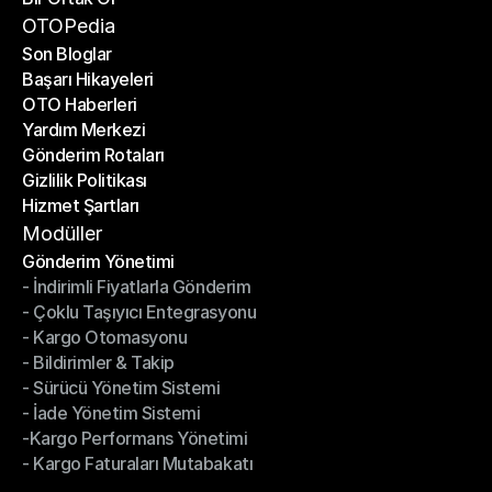
Bir Ortak Ol
OTOPedia
Son Bloglar
Başarı Hikayeleri
Son Bloglar
OTO Haberleri
Başarı Hikayeleri
Yardım Merkezi
OTO Haberleri
Gönderim Rotaları
Yardım Merkezi
Gizlilik Politikası
Gönderim Rotaları
Hizmet Şartları
Gizlilik Politikası
Hizmet Şartları
Modüller
Gönderim Yönetimi
- İndirimli Fiyatlarla Gönderim
Gönderim Yönetimi
- Çoklu Taşıyıcı Entegrasyonu
- İndirimli Fiyatlarla Gönderim
- Kargo Otomasyonu
- Çoklu Taşıyıcı Entegrasyonu
- Bildirimler & Takip
- Kargo Otomasyonu
- Sürücü Yönetim Sistemi
- Bildirimler & Takip
- İade Yönetim Sistemi
- Sürücü Yönetim Sistemi
-Kargo Performans Yönetimi
- İade Yönetim Sistemi
- Kargo Faturaları Mutabakatı
-Kargo Performans Yönetimi
- Kargo Faturaları Mutabakatı
Modüller