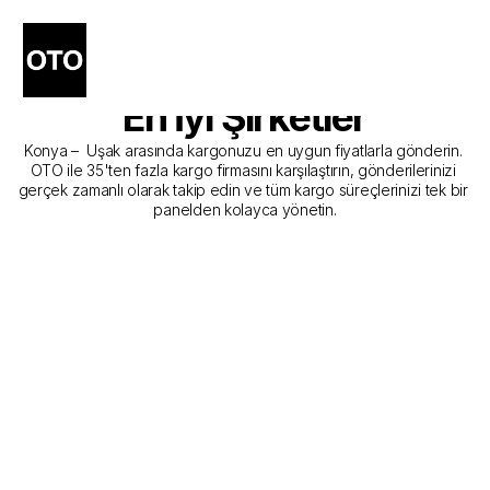
Konya - Uşak Kargo 
Gönderim Hizmeti Sunan 
En İyi Şirketler
Konya –  Uşak arasında kargonuzu en uygun fiyatlarla gönderin. 
OTO ile 35'ten fazla kargo firmasını karşılaştırın, gönderilerinizi 
gerçek zamanlı olarak takip edin ve tüm kargo süreçlerinizi tek bir 
panelden kolayca yönetin.