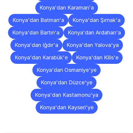
Konya'dan Karaman'a
Konya'dan Batman'a
Konya'dan Şırnak'a
Konya'dan Bartın'a
Konya'dan Ardahan'a
Konya'dan Iğdır'a
Konya'dan Yalova'ya
Konya'dan Karabük'e
Konya'dan Kilis'e
Konya'dan Osmaniye'ye
Konya'dan Düzce'ye
Konya'dan Kastamonu'ya
Konya'dan Kayseri'ye
Sıkça
Sorulan
Sorular