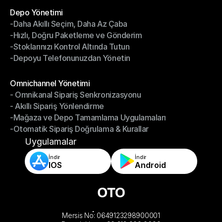
Depo Yönetimi
-Daha Akıllı Seçim, Daha Az Çaba
Depo Yönetimi
-Hızlı, Doğru Paketleme ve Gönderim
-Daha Akıllı Seçim, Daha Az Çaba
-Stoklarınızı Kontrol Altında Tutun
-Hızlı, Doğru Paketleme ve Gönderim
-Depoyu Telefonunuzdan Yönetin
-Stoklarınızı Kontrol Altında Tutun
-Depoyu Telefonunuzdan Yönetin
Modüller
Omnichannel Yönetimi
- Omnikanal Sipariş Senkronizasyonu
Omnichannel Yönetimi
- Akıllı Sipariş Yönlendirme
- Omnikanal Sipariş Senkronizasyonu
-Mağaza ve Depo Tamamlama Uygulamaları
- Akıllı Sipariş Yönlendirme
-Otomatik Sipariş Doğrulama & Kurallar
-Mağaza ve Depo Tamamlama Uygulamaları
-Otomatik Sipariş Doğrulama & Kurallar
Uygulamalar
İndir
İndir
IOS
Android
Mersis No: 0649123298900001