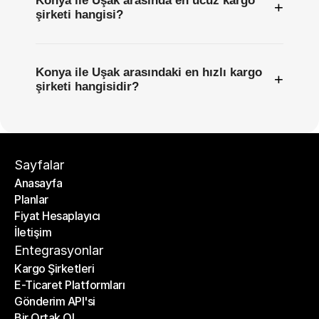
Konya ile Uşak arasında en ucuz kargo
+
şirketi hangisi?
Konya ile Uşak arasındaki en hızlı kargo
+
şirketi hangisidir?
Sayfalar
Anasayfa
Planlar
Anasayfa
Fiyat Hesaplayıcı
Planlar
İletişim
Fiyat Hesaplayıcı
İletişim
Entegrasyonlar
Kargo Şirketleri
E-Ticaret Platformları
Kargo Şirketleri
Gönderim API'si
E-Ticaret Platformları
Bir Ortak Ol
Gönderim API'si