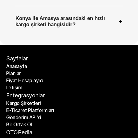
Konya ile Amasya arasındaki en hızlı
+
kargo şirketi hangisidir?
Sayfalar
Anasayfa
Planlar
Anasayfa
Fiyat Hesaplayıcı
Planlar
İletişim
Fiyat Hesaplayıcı
İletişim
Entegrasyonlar
Kargo Şirketleri
E-Ticaret Platformları
Kargo Şirketleri
Gönderim API'si
E-Ticaret Platformları
Bir Ortak Ol
Gönderim API'si
Bir Ortak Ol
OTOPedia