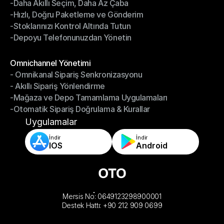
-Daha Akıllı Seçim, Daha Az Çaba
Depo Yönetimi
-Hızlı, Doğru Paketleme ve Gönderim
-Daha Akıllı Seçim, Daha Az Çaba
-Stoklarınızı Kontrol Altında Tutun
-Hızlı, Doğru Paketleme ve Gönderim
-Depoyu Telefonunuzdan Yönetin
-Stoklarınızı Kontrol Altında Tutun
-Depoyu Telefonunuzdan Yönetin
Modüller
Omnichannel Yönetimi
- Omnikanal Sipariş Senkronizasyonu
Omnichannel Yönetimi
- Akıllı Sipariş Yönlendirme
- Omnikanal Sipariş Senkronizasyonu
-Mağaza ve Depo Tamamlama Uygulamaları
- Akıllı Sipariş Yönlendirme
-Otomatik Sipariş Doğrulama & Kurallar
-Mağaza ve Depo Tamamlama Uygulamaları
-Otomatik Sipariş Doğrulama & Kurallar
Uygulamalar
İndir
İndir
IOS
Android
Mersis No: 0649123298900001
Destek Hattı: +90 212 909 0699