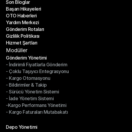
Son Bloglar
Başarı Hikayeleri
Son Bloglar
OTO Haberleri
Başarı Hikayeleri
Yardım Merkezi
OTO Haberleri
Gönderim Rotaları
Yardım Merkezi
Gizlilik Politikası
Gönderim Rotaları
Hizmet Şartları
Gizlilik Politikası
Hizmet Şartları
Modüller
Gönderim Yönetimi
- İndirimli Fiyatlarla Gönderim
Gönderim Yönetimi
- Çoklu Taşıyıcı Entegrasyonu
- İndirimli Fiyatlarla Gönderim
- Kargo Otomasyonu
- Çoklu Taşıyıcı Entegrasyonu
- Bildirimler & Takip
- Kargo Otomasyonu
- Sürücü Yönetim Sistemi
- Bildirimler & Takip
- İade Yönetim Sistemi
- Sürücü Yönetim Sistemi
-Kargo Performans Yönetimi
- İade Yönetim Sistemi
- Kargo Faturaları Mutabakatı
-Kargo Performans Yönetimi
- Kargo Faturaları Mutabakatı
Modüller
Depo Yönetimi