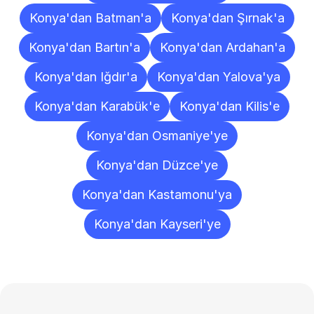
Konya'dan Batman'a
Konya'dan Şırnak'a
Konya'dan Bartın'a
Konya'dan Ardahan'a
Konya'dan Iğdır'a
Konya'dan Yalova'ya
Konya'dan Karabük'e
Konya'dan Kilis'e
Konya'dan Osmaniye'ye
Konya'dan Düzce'ye
Konya'dan Kastamonu'ya
Konya'dan Kayseri'ye
Sıkça
Sorulan
Sorular