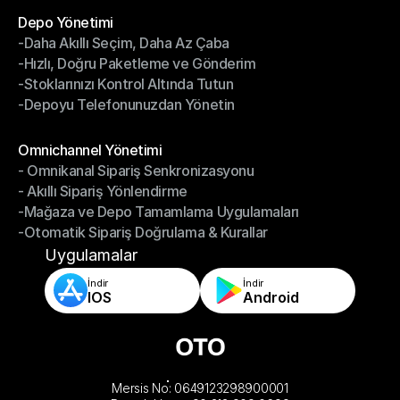
Depo Yönetimi
-Daha Akıllı Seçim, Daha Az Çaba
Depo Yönetimi
-Hızlı, Doğru Paketleme ve Gönderim
-Daha Akıllı Seçim, Daha Az Çaba
-Stoklarınızı Kontrol Altında Tutun
-Hızlı, Doğru Paketleme ve Gönderim
-Depoyu Telefonunuzdan Yönetin
-Stoklarınızı Kontrol Altında Tutun
-Depoyu Telefonunuzdan Yönetin
Modüller
Omnichannel Yönetimi
- Omnikanal Sipariş Senkronizasyonu
Omnichannel Yönetimi
- Akıllı Sipariş Yönlendirme
- Omnikanal Sipariş Senkronizasyonu
-Mağaza ve Depo Tamamlama Uygulamaları
- Akıllı Sipariş Yönlendirme
-Otomatik Sipariş Doğrulama & Kurallar
-Mağaza ve Depo Tamamlama Uygulamaları
-Otomatik Sipariş Doğrulama & Kurallar
Uygulamalar
İndir
İndir
IOS
Android
Mersis No: 0649123298900001