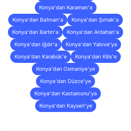
Konya'dan Karaman'a
Konya'dan Batman'a
Konya'dan Şırnak'a
Konya'dan Bartın'a
Konya'dan Ardahan'a
Konya'dan Iğdır'a
Konya'dan Yalova'ya
Konya'dan Karabük'e
Konya'dan Kilis'e
Konya'dan Osmaniye'ye
Konya'dan Düzce'ye
Konya'dan Kastamonu'ya
Konya'dan Kayseri'ye
Sıkça
Sorulan
Sorular