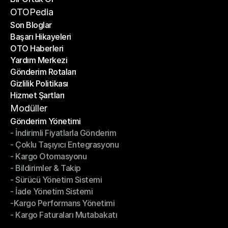
Bir Ortak Ol
OTOPedia
Son Bloglar
Başarı Hikayeleri
Son Bloglar
OTO Haberleri
Başarı Hikayeleri
Yardım Merkezi
OTO Haberleri
Gönderim Rotaları
Yardım Merkezi
Gizlilik Politikası
Gönderim Rotaları
Hizmet Şartları
Gizlilik Politikası
Hizmet Şartları
Modüller
Gönderim Yönetimi
- İndirimli Fiyatlarla Gönderim
Gönderim Yönetimi
- Çoklu Taşıyıcı Entegrasyonu
- İndirimli Fiyatlarla Gönderim
- Kargo Otomasyonu
- Çoklu Taşıyıcı Entegrasyonu
- Bildirimler & Takip
- Kargo Otomasyonu
- Sürücü Yönetim Sistemi
- Bildirimler & Takip
- İade Yönetim Sistemi
- Sürücü Yönetim Sistemi
-Kargo Performans Yönetimi
- İade Yönetim Sistemi
- Kargo Faturaları Mutabakatı
-Kargo Performans Yönetimi
- Kargo Faturaları Mutabakatı
Modüller