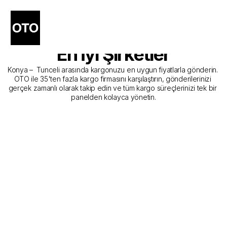
Konya - Tunceli Kargo 
Gönderim Hizmeti Sunan 
En İyi Şirketler
Konya –  Tunceli arasında kargonuzu en uygun fiyatlarla gönderin. 
OTO ile 35'ten fazla kargo firmasını karşılaştırın, gönderilerinizi 
gerçek zamanlı olarak takip edin ve tüm kargo süreçlerinizi tek bir 
panelden kolayca yönetin.