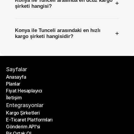
Konya ile Tunceli arasında en ucuz kargo
+
şirketi hangisi?
Konya ile Tunceli arasındaki en hızlı
+
kargo şirketi hangisidir?
Sayfalar
Anasayfa
Planlar
Anasayfa
Fiyat Hesaplayıcı
Planlar
İletişim
Fiyat Hesaplayıcı
İletişim
Entegrasyonlar
Kargo Şirketleri
E-Ticaret Platformları
Kargo Şirketleri
Gönderim API'si
E-Ticaret Platformları
Bir Ortak Ol
Gönderim API'si