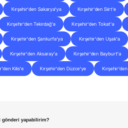
Kırşehir'den Sakarya'ya
Kırşehir'den Siirt'e
Kırşehir'den Tekirdağ'a
Kırşehir'den Tokat'a
Kırşehir'den Şanlıurfa'ya
Kırşehir'den Uşak'a
Kırşehir'den Aksaray'a
Kırşehir'den Bayburt'a
r'den Kilis'e
Kırşehir'den Düzce'ye
Kırşehir'den
Sıkça
Sorulan
Sorular
Başlamadan
Önce
Bilmeniz
Gereken
Her
Şey
l gönderi yapabilirim?