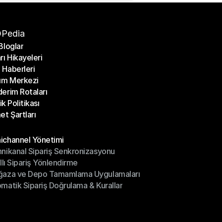
Pedia
Bloglar
rı Hikayeleri
Bloglar
Haberleri
rı Hikayeleri
ım Merkezi
Haberleri
erim Rotaları
ım Merkezi
lik Politikası
erim Rotaları
et Şartları
lik Politikası
et Şartları
üller
channel Yönetimi
nikanal Sipariş Senkronizasyonu
ichannel Yönetimi
ıllı Sipariş Yönlendirme
mnikanal Sipariş Senkronizasyonu
ğaza ve Depo Tamamlama Uygulamaları
ıllı Sipariş Yönlendirme
matik Sipariş Doğrulama & Kurallar
ğaza ve Depo Tamamlama Uygulamaları
matik Sipariş Doğrulama & Kurallar