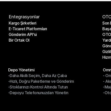
Entegrasyonlar
OTO
Kargo Şirketleri
Son 
E-Ticaret Platformları
Başa
Kargo Şirketleri
Son 
Gönderim API'si
OTO 
E-Ticaret Platformları
Başa
Bir Ortak Ol
Yard
Gönderim API'si
OTO 
Gönd
Bir Ortak Ol
Yard
Gizli
Gönd
Hizm
Gizli
Hizm
Modüller
Mod
Depo Yönetimi
Omni
-Daha Akıllı Seçim, Daha Az Çaba
- Om
Depo Yönetimi
Omn
-Hızlı, Doğru Paketleme ve Gönderim
- Ak
-Daha Akıllı Seçim, Daha Az Çaba
- O
-Stoklarınızı Kontrol Altında Tutun
-Ma
-Hızlı, Doğru Paketleme ve Gönderim
- Ak
-Depoyu Telefonunuzdan Yönetin
-Oto
-Stoklarınızı Kontrol Altında Tutun
-Ma
-Depoyu Telefonunuzdan Yönetin
-Oto