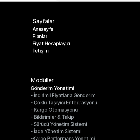
Sayfalar
Anasayfa
Planlar
Anasayfa
Fiyat Hesaplayıcı
Planlar
İletişim
Fiyat Hesaplayıcı
İletişim
Modüller
Gönderim Yönetimi
- İndirimli Fiyatlarla Gönderim
Gönderim Yönetimi
- Çoklu Taşıyıcı Entegrasyonu
- İndirimli Fiyatlarla Gönderim
- Kargo Otomasyonu
- Çoklu Taşıyıcı Entegrasyonu
- Bildirimler & Takip
- Kargo Otomasyonu
- Sürücü Yönetim Sistemi
- Bildirimler & Takip
- İade Yönetim Sistemi
- Sürücü Yönetim Sistemi
-Kargo Performans Yönetimi
- İade Yönetim Sistemi