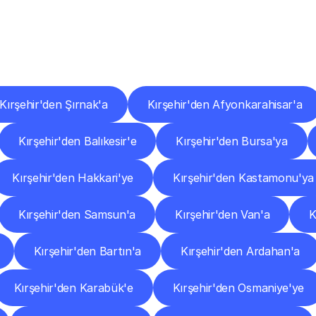
er
Şehirlere
Teslimat
Nokta
Diğer
şehirlerden
faaliyet
gösteren
teslimat
hizmetlerini
keşfedin.
Kırşehir'den Şırnak'a
Kırşehir'den Afyonkarahisar'a
Kırşehir'den Balıkesir'e
Kırşehir'den Bursa'ya
Kırşehir'den Hakkari'ye
Kırşehir'den Kastamonu'ya
Kırşehir'den Samsun'a
Kırşehir'den Van'a
K
Kırşehir'den Bartın'a
Kırşehir'den Ardahan'a
Kırşehir'den Karabük'e
Kırşehir'den Osmaniye'ye