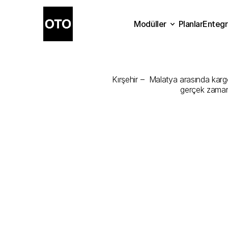
Modüller
Planlar
Entegr
Kırşehir
-
Mal
Planlar
Modüller
Ente
Kırşehir –  Malatya arasında kargo
gerçek zamanl