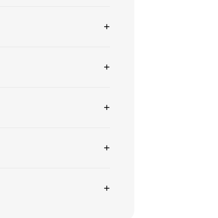
+
+
+
+
+