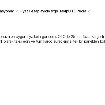
asyonlar
Fiyat Hesaplayıcı
Kargo Takip
OTOPedia
atya
Kargo
Gönderim
Hiz
Fiyat Hesaplayıcı
Kargo Takip
grasyonlar
OTOPedia
İyi
Şirketler
nuzu en uygun fiyatlarla gönderin. OTO ile 35'ten fazla kargo firması
ı olarak takip edin ve tüm kargo süreçlerinizi tek bir panelden ko