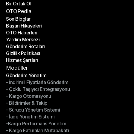
Bir Ortak Ol
Gönderim API'si
Bir Ortak Ol
OTOPedia
Son Bloglar
Başarı Hikayeleri
Son Bloglar
OTO Haberleri
Başarı Hikayeleri
Yardım Merkezi
OTO Haberleri
Gönderim Rotaları
Yardım Merkezi
Gizlilik Politikası
Gönderim Rotaları
Hizmet Şartları
Gizlilik Politikası
Hizmet Şartları
Modüller
Gönderim Yönetimi
- İndirimli Fiyatlarla Gönderim
Gönderim Yönetimi
- Çoklu Taşıyıcı Entegrasyonu
- İndirimli Fiyatlarla Gönderim
- Kargo Otomasyonu
- Çoklu Taşıyıcı Entegrasyonu
- Bildirimler & Takip
- Kargo Otomasyonu
- Sürücü Yönetim Sistemi
- Bildirimler & Takip
- İade Yönetim Sistemi
- Sürücü Yönetim Sistemi
-Kargo Performans Yönetimi
- İade Yönetim Sistemi
- Kargo Faturaları Mutabakatı
-Kargo Performans Yönetimi