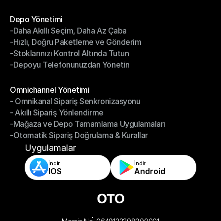
- Kargo Faturaları Mutabakatı
Modüller
Depo Yönetimi
-Daha Akıllı Seçim, Daha Az Çaba
Depo Yönetimi
-Hızlı, Doğru Paketleme ve Gönderim
-Daha Akıllı Seçim, Daha Az Çaba
-Stoklarınızı Kontrol Altında Tutun
-Hızlı, Doğru Paketleme ve Gönderim
-Depoyu Telefonunuzdan Yönetin
-Stoklarınızı Kontrol Altında Tutun
-Depoyu Telefonunuzdan Yönetin
Modüller
Omnichannel Yönetimi
- Omnikanal Sipariş Senkronizasyonu
Omnichannel Yönetimi
- Akıllı Sipariş Yönlendirme
- Omnikanal Sipariş Senkronizasyonu
-Mağaza ve Depo Tamamlama Uygulamaları
- Akıllı Sipariş Yönlendirme
-Otomatik Sipariş Doğrulama & Kurallar
-Mağaza ve Depo Tamamlama Uygulamaları
-Otomatik Sipariş Doğrulama & Kurallar
Uygulamalar
İndir
İndir
IOS
Android