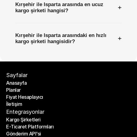
Kırşehir ile Isparta arasında en ucuz
+
kargo şirketi hangisi?
Kırşehir ile Isparta arasındaki en hızlı
+
kargo şirketi hangisidir?
Sayfalar
Anasayfa
Planlar
Anasayfa
Fiyat Hesaplayıcı
Planlar
İletişim
Fiyat Hesaplayıcı
İletişim
Entegrasyonlar
Kargo Şirketleri
E-Ticaret Platformları
Kargo Şirketleri
Gönderim API'si
E-Ticaret Platformları