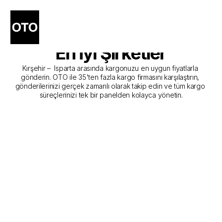
Kırşehir - Isparta Kargo 
Gönderim Hizmeti Sunan 
En İyi Şirketler
Kırşehir –  Isparta arasında kargonuzu en uygun fiyatlarla 
gönderin. OTO ile 35'ten fazla kargo firmasını karşılaştırın, 
gönderilerinizi gerçek zamanlı olarak takip edin ve tüm kargo 
süreçlerinizi tek bir panelden kolayca yönetin.