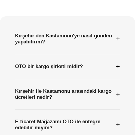
Sıkça
Sorulan
Sorular
Kırşehir'den Kastamonu'ye nasıl gönderi
+
yapabilirim?
+
OTO bir kargo şirketi midir?
Kırşehir ile Kastamonu arasındaki kargo
+
ücretleri nedir?
E-ticaret Mağazamı OTO ile entegre
+
edebilir miyim?