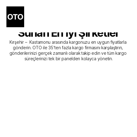
Kırşehir - Kastamonu 
Kargo Gönderim Hizmeti 
Sunan En İyi Şirketler
Kırşehir –  Kastamonu arasında kargonuzu en uygun fiyatlarla 
gönderin. OTO ile 35'ten fazla kargo firmasını karşılaştırın, 
gönderilerinizi gerçek zamanlı olarak takip edin ve tüm kargo 
süreçlerinizi tek bir panelden kolayca yönetin.