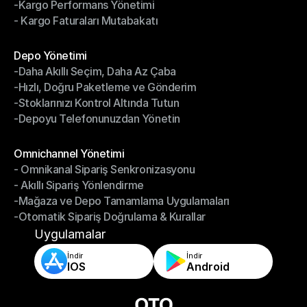
-Kargo Performans Yönetimi
- İade Yönetim Sistemi
- Kargo Faturaları Mutabakatı
-Kargo Performans Yönetimi
- Kargo Faturaları Mutabakatı
Modüller
Depo Yönetimi
-Daha Akıllı Seçim, Daha Az Çaba
Depo Yönetimi
-Hızlı, Doğru Paketleme ve Gönderim
-Daha Akıllı Seçim, Daha Az Çaba
-Stoklarınızı Kontrol Altında Tutun
-Hızlı, Doğru Paketleme ve Gönderim
-Depoyu Telefonunuzdan Yönetin
-Stoklarınızı Kontrol Altında Tutun
-Depoyu Telefonunuzdan Yönetin
Modüller
Omnichannel Yönetimi
- Omnikanal Sipariş Senkronizasyonu
Omnichannel Yönetimi
- Akıllı Sipariş Yönlendirme
- Omnikanal Sipariş Senkronizasyonu
-Mağaza ve Depo Tamamlama Uygulamaları
- Akıllı Sipariş Yönlendirme
-Otomatik Sipariş Doğrulama & Kurallar
-Mağaza ve Depo Tamamlama Uygulamaları
-Otomatik Sipariş Doğrulama & Kurallar
Uygulamalar
İndir
İndir
IOS
Android