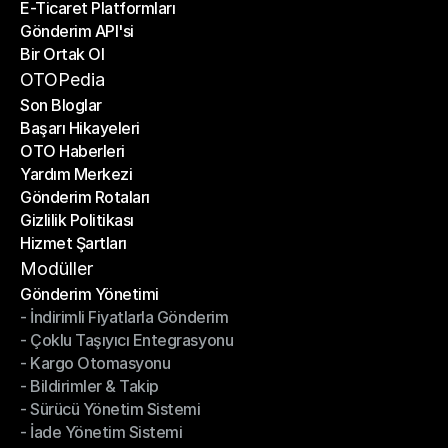
E-Ticaret Platformları
Kargo Şirketleri
Gönderim API'si
E-Ticaret Platformları
Bir Ortak Ol
Gönderim API'si
Bir Ortak Ol
OTOPedia
Son Bloglar
Başarı Hikayeleri
Son Bloglar
OTO Haberleri
Başarı Hikayeleri
Yardım Merkezi
OTO Haberleri
Gönderim Rotaları
Yardım Merkezi
Gizlilik Politikası
Gönderim Rotaları
Hizmet Şartları
Gizlilik Politikası
Hizmet Şartları
Modüller
Gönderim Yönetimi
- İndirimli Fiyatlarla Gönderim
Gönderim Yönetimi
- Çoklu Taşıyıcı Entegrasyonu
- İndirimli Fiyatlarla Gönderim
- Kargo Otomasyonu
- Çoklu Taşıyıcı Entegrasyonu
- Bildirimler & Takip
- Kargo Otomasyonu
- Sürücü Yönetim Sistemi
- Bildirimler & Takip
- İade Yönetim Sistemi
- Sürücü Yönetim Sistemi