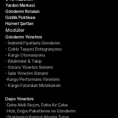
Yardım Merkezi
OTO Haberleri
Gönderim Rotaları
Yardım Merkezi
Gizlilik Politikası
Gönderim Rotaları
Hizmet Şartları
Gizlilik Politikası
Hizmet Şartları
Modüller
Gönderim Yönetimi
- İndirimli Fiyatlarla Gönderim
Gönderim Yönetimi
- Çoklu Taşıyıcı Entegrasyonu
- İndirimli Fiyatlarla Gönderim
- Kargo Otomasyonu
- Çoklu Taşıyıcı Entegrasyonu
- Bildirimler & Takip
- Kargo Otomasyonu
- Sürücü Yönetim Sistemi
- Bildirimler & Takip
- İade Yönetim Sistemi
- Sürücü Yönetim Sistemi
-Kargo Performans Yönetimi
- İade Yönetim Sistemi
- Kargo Faturaları Mutabakatı
-Kargo Performans Yönetimi
- Kargo Faturaları Mutabakatı
Modüller
Depo Yönetimi
-Daha Akıllı Seçim, Daha Az Çaba
Depo Yönetimi
-Hızlı, Doğru Paketleme ve Gönderim
-Daha Akıllı Seçim, Daha Az Çaba
-Stoklarınızı Kontrol Altında Tutun
-Hızlı, Doğru Paketleme ve Gönderim