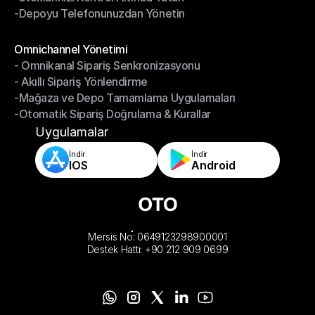
-Depoyu Telefonunuzdan Yönetin
-Stoklarınızı Kontrol Altında Tutun
-Depoyu Telefonunuzdan Yönetin
Modüller
Omnichannel Yönetimi
- Omnikanal Sipariş Senkronizasyonu
Omnichannel Yönetimi
- Akıllı Sipariş Yönlendirme
- Omnikanal Sipariş Senkronizasyonu
-Mağaza ve Depo Tamamlama Uygulamaları
- Akıllı Sipariş Yönlendirme
-Otomatik Sipariş Doğrulama & Kurallar
-Mağaza ve Depo Tamamlama Uygulamaları
-Otomatik Sipariş Doğrulama & Kurallar
Uygulamalar
İndir
İndir
IOS
Android
Mersis No: 0649123298900001
Destek Hattı: +90 212 909 0699