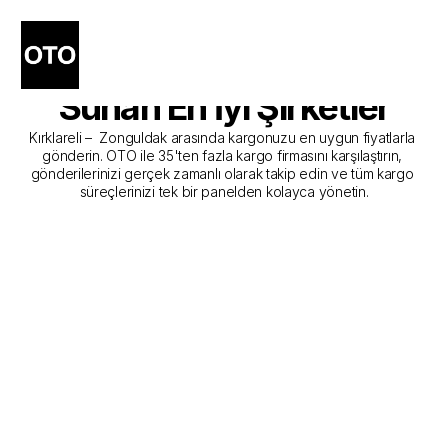
Kırklareli - Zonguldak 
Kargo Gönderim Hizmeti 
Sunan En İyi Şirketler
Kırklareli –  Zonguldak arasında kargonuzu en uygun fiyatlarla 
gönderin. OTO ile 35'ten fazla kargo firmasını karşılaştırın, 
gönderilerinizi gerçek zamanlı olarak takip edin ve tüm kargo 
süreçlerinizi tek bir panelden kolayca yönetin.