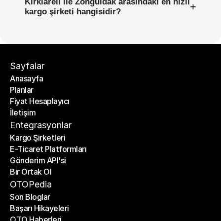
Kırklareli ile Zonguldak arasındaki en hızlı
+
kargo şirketi hangisidir?
Sayfalar
Anasayfa
Planlar
Anasayfa
Fiyat Hesaplayıcı
Planlar
İletişim
Fiyat Hesaplayıcı
İletişim
Entegrasyonlar
Kargo Şirketleri
E-Ticaret Platformları
Kargo Şirketleri
Gönderim API'si
E-Ticaret Platformları
Bir Ortak Ol
Gönderim API'si
Bir Ortak Ol
OTOPedia
Son Bloglar
Başarı Hikayeleri
Son Bloglar
OTO Haberleri
Başarı Hikayeleri