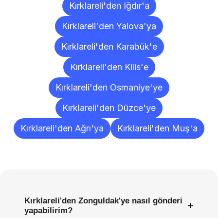
Kırklareli'den Iğdır'a
Kırklareli'den Yalova'ya
Kırklareli'den Karabük'e
Kırklareli'den Kilis'e
Kırklareli'den Osmaniye'ye
Kırklareli'den Düzce'ye
Kırklareli'den Ağrı'ya
Kırklareli'den Muş'a
Sıkça
Sorulan
Sorular
Kırklareli'den Zonguldak'ye nasıl gönderi
+
yapabilirim?