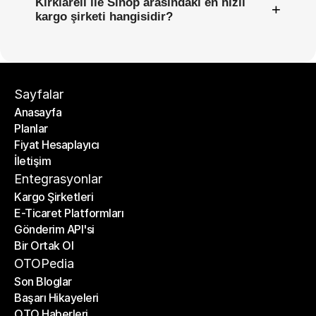
Kırklareli ile Sinop arasındaki en hızlı
+
kargo şirketi hangisidir?
Sayfalar
Anasayfa
Planlar
Anasayfa
Fiyat Hesaplayıcı
Planlar
İletişim
Fiyat Hesaplayıcı
İletişim
Entegrasyonlar
Kargo Şirketleri
E-Ticaret Platformları
Kargo Şirketleri
Gönderim API'si
E-Ticaret Platformları
Bir Ortak Ol
Gönderim API'si
Bir Ortak Ol
OTOPedia
Son Bloglar
Başarı Hikayeleri
Son Bloglar
OTO Haberleri
Başarı Hikayeleri