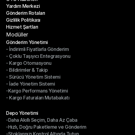
Yardım Merkezi
OTO Haberleri
Gönderim Rotaları
Yardım Merkezi
Gizlilik Politikası
Gönderim Rotaları
Hizmet Şartları
Gizlilik Politikası
Hizmet Şartları
Modüller
Gönderim Yönetimi
- İndirimli Fiyatlarla Gönderim
Gönderim Yönetimi
- Çoklu Taşıyıcı Entegrasyonu
- İndirimli Fiyatlarla Gönderim
- Kargo Otomasyonu
- Çoklu Taşıyıcı Entegrasyonu
- Bildirimler & Takip
- Kargo Otomasyonu
- Sürücü Yönetim Sistemi
- Bildirimler & Takip
- İade Yönetim Sistemi
- Sürücü Yönetim Sistemi
-Kargo Performans Yönetimi
- İade Yönetim Sistemi
- Kargo Faturaları Mutabakatı
-Kargo Performans Yönetimi
- Kargo Faturaları Mutabakatı
Modüller
Depo Yönetimi
-Daha Akıllı Seçim, Daha Az Çaba
Depo Yönetimi
-Hızlı, Doğru Paketleme ve Gönderim
-Daha Akıllı Seçim, Daha Az Çaba
-Stoklarınızı Kontrol Altında Tutun
-Hızlı, Doğru Paketleme ve Gönderim