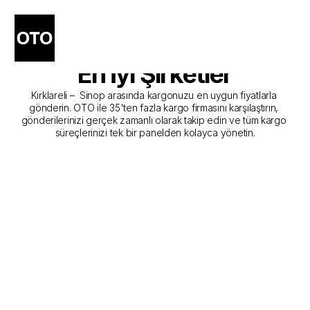
Kırklareli - Sinop Kargo 
Gönderim Hizmeti Sunan 
En İyi Şirketler
Kırklareli –  Sinop arasında kargonuzu en uygun fiyatlarla 
gönderin. OTO ile 35'ten fazla kargo firmasını karşılaştırın, 
gönderilerinizi gerçek zamanlı olarak takip edin ve tüm kargo 
süreçlerinizi tek bir panelden kolayca yönetin.