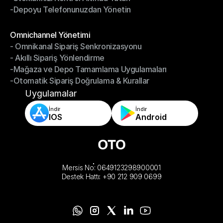
-Depoyu Telefonunuzdan Yönetin
-Stoklarınızı Kontrol Altında Tutun
-Depoyu Telefonunuzdan Yönetin
Modüller
Omnichannel Yönetimi
- Omnikanal Sipariş Senkronizasyonu
Omnichannel Yönetimi
- Akıllı Sipariş Yönlendirme
- Omnikanal Sipariş Senkronizasyonu
-Mağaza ve Depo Tamamlama Uygulamaları
- Akıllı Sipariş Yönlendirme
-Otomatik Sipariş Doğrulama & Kurallar
-Mağaza ve Depo Tamamlama Uygulamaları
-Otomatik Sipariş Doğrulama & Kurallar
Uygulamalar
İndir
İndir
IOS
Android
Mersis No: 0649123298900001
Destek Hattı: +90 212 909 0699