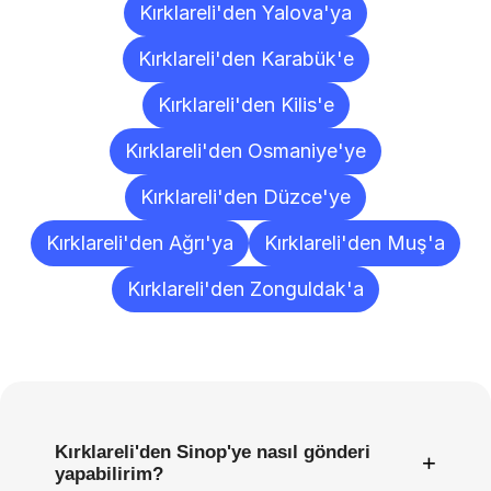
Kırklareli'den Yalova'ya
Kırklareli'den Karabük'e
Kırklareli'den Kilis'e
Kırklareli'den Osmaniye'ye
Kırklareli'den Düzce'ye
Kırklareli'den Ağrı'ya
Kırklareli'den Muş'a
Kırklareli'den Zonguldak'a
Sıkça
Sorulan
Sorular
Kırklareli'den Sinop'ye nasıl gönderi
+
yapabilirim?