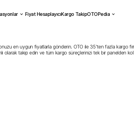
asyonlar
Fiyat Hesaplayıcı
Kargo Takip
OTOPedia
rum
Kargo
Gönderim
Hiz
Fiyat Hesaplayıcı
Kargo Takip
grasyonlar
OTOPedia
İyi
Şirketler
nuzu en uygun fiyatlarla gönderin. OTO ile 35'ten fazla kargo firması
ı olarak takip edin ve tüm kargo süreçlerinizi tek bir panelden ko