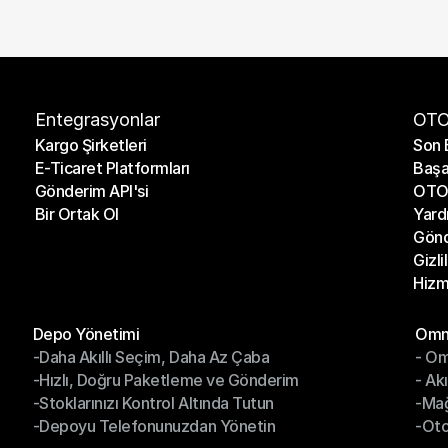
Entegrasyonlar
OTO
Kargo Şirketleri
Son 
E-Ticaret Platformları
Başa
Kargo Şirketleri
Son 
Gönderim API'si
OTO 
E-Ticaret Platformları
Başa
Bir Ortak Ol
Yard
Gönderim API'si
OTO 
Gönd
Bir Ortak Ol
Yard
Gizli
Gönd
Hizm
Gizli
Hizm
Modüller
Mod
Depo Yönetimi
Omni
-Daha Akıllı Seçim, Daha Az Çaba
- Om
Depo Yönetimi
Omn
-Hızlı, Doğru Paketleme ve Gönderim
- Ak
-Daha Akıllı Seçim, Daha Az Çaba
- O
-Stoklarınızı Kontrol Altında Tutun
-Ma
-Hızlı, Doğru Paketleme ve Gönderim
- Ak
-Depoyu Telefonunuzdan Yönetin
-Oto
-Stoklarınızı Kontrol Altında Tutun
-Ma