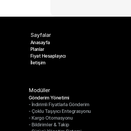
Sayfalar
Anasayfa
Planlar
Anasayfa
Fiyat Hesaplayıcı
Planlar
İletişim
Fiyat Hesaplayıcı
İletişim
Modüller
Gönderim Yönetimi
- İndirimli Fiyatlarla Gönderim
Gönderim Yönetimi
- Çoklu Taşıyıcı Entegrasyonu
- İndirimli Fiyatlarla Gönderim
- Kargo Otomasyonu
- Çoklu Taşıyıcı Entegrasyonu
- Bildirimler & Takip
- Kargo Otomasyonu