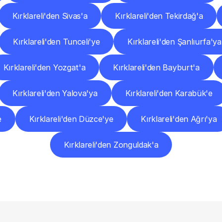
Kırklareli'den Sivas'a
Kırklareli'den Tekirdağ'a
Kırklareli'den Tunceli'ye
Kırklareli'den Şanlıurfa'ya
Kırklareli'den Yozgat'a
Kırklareli'den Bayburt'a
Kırklareli'den Yalova'ya
Kırklareli'den Karabük'e
e
Kırklareli'den Düzce'ye
Kırklareli'den Ağrı'ya
Kırklareli'den Zonguldak'a
Sıkça
Sorulan
Sorular
Başlamadan
Önce
Bilmeniz
Gereken
Her
Şey