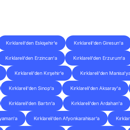
er
Şehirlere
Teslimat
Nokta
Diğer
şehirlerden
faaliyet
gösteren
teslimat
hizmetlerini
keşfedin.
Kırklareli'den Eskişehir'e
Kırklareli'den Giresun'a
Kırklareli'den Erzincan'a
Kırklareli'den Erzurum'a
Kırklareli'den Kırşehir'e
Kırklareli'den Manisa'y
Kırklareli'den Sinop'a
Kırklareli'den Aksaray'a
Kırklareli'den Bartın'a
Kırklareli'den Ardahan'a
dıyaman'a
Kırklareli'den Afyonkarahisar'a
Kırkla