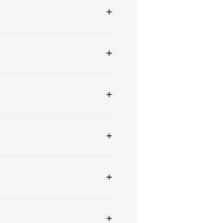
+
+
+
+
+
+