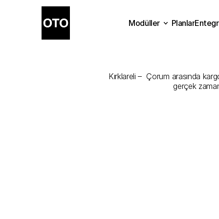
Modüller
Planlar
Entegr
Kırklareli
-
Ço
Planlar
Modüller
Ente
Kırklareli –  Çorum arasında kargo
gerçek zamanl