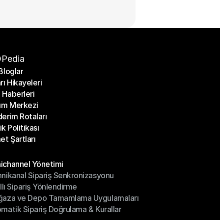
Pedia
Bloglar
rı Hikayeleri
Bloglar
Haberleri
rı Hikayeleri
ım Merkezi
Haberleri
erim Rotaları
ım Merkezi
lik Politikası
erim Rotaları
et Şartları
lik Politikası
et Şartları
üller
channel Yönetimi
nikanal Sipariş Senkronizasyonu
ichannel Yönetimi
ıllı Sipariş Yönlendirme
mnikanal Sipariş Senkronizasyonu
ğaza ve Depo Tamamlama Uygulamaları
ıllı Sipariş Yönlendirme
matik Sipariş Doğrulama & Kurallar
ğaza ve Depo Tamamlama Uygulamaları