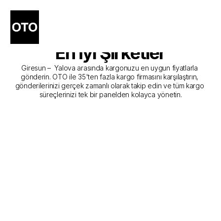
Giresun - Yalova Kargo 
Gönderim Hizmeti Sunan 
En İyi Şirketler
Giresun –  Yalova arasında kargonuzu en uygun fiyatlarla 
gönderin. OTO ile 35'ten fazla kargo firmasını karşılaştırın, 
gönderilerinizi gerçek zamanlı olarak takip edin ve tüm kargo 
süreçlerinizi tek bir panelden kolayca yönetin.