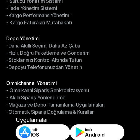
- Sürücü Yönetim Sistemi
- Bildirimler & Takip
- İade Yönetim Sistemi
- Sürücü Yönetim Sistemi
-Kargo Performans Yönetimi
- İade Yönetim Sistemi
- Kargo Faturaları Mutabakatı
-Kargo Performans Yönetimi
- Kargo Faturaları Mutabakatı
Modüller
Depo Yönetimi
-Daha Akıllı Seçim, Daha Az Çaba
Depo Yönetimi
-Hızlı, Doğru Paketleme ve Gönderim
-Daha Akıllı Seçim, Daha Az Çaba
-Stoklarınızı Kontrol Altında Tutun
-Hızlı, Doğru Paketleme ve Gönderim
-Depoyu Telefonunuzdan Yönetin
-Stoklarınızı Kontrol Altında Tutun
-Depoyu Telefonunuzdan Yönetin
Modüller
Omnichannel Yönetimi
- Omnikanal Sipariş Senkronizasyonu
Omnichannel Yönetimi
- Akıllı Sipariş Yönlendirme
- Omnikanal Sipariş Senkronizasyonu
-Mağaza ve Depo Tamamlama Uygulamaları
- Akıllı Sipariş Yönlendirme
-Otomatik Sipariş Doğrulama & Kurallar
-Mağaza ve Depo Tamamlama Uygulamaları
-Otomatik Sipariş Doğrulama & Kurallar
Uygulamalar
İndir
İndir
IOS
Android