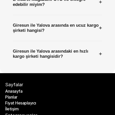
+
edebilir miyim?
Giresun ile Yalova arasında en ucuz kargo
+
şirketi hangisi?
Giresun ile Yalova arasındaki en hızlı
+
kargo şirketi hangisidir?
Sayfalar
Anasayfa
Planlar
Anasayfa
Fiyat Hesaplayıcı
Planlar
İletişim
Fiyat Hesaplayıcı
İletişim