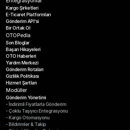
Entegrasyonlar
Kargo Şirketleri
E-Ticaret Platformları
Kargo Şirketleri
Gönderim API'si
E-Ticaret Platformları
Bir Ortak Ol
Gönderim API'si
Bir Ortak Ol
OTOPedia
Son Bloglar
Başarı Hikayeleri
Son Bloglar
OTO Haberleri
Başarı Hikayeleri
Yardım Merkezi
OTO Haberleri
Gönderim Rotaları
Yardım Merkezi
Gizlilik Politikası
Gönderim Rotaları
Hizmet Şartları
Gizlilik Politikası
Hizmet Şartları
Modüller
Gönderim Yönetimi
- İndirimli Fiyatlarla Gönderim
Gönderim Yönetimi
- Çoklu Taşıyıcı Entegrasyonu
- İndirimli Fiyatlarla Gönderim
- Kargo Otomasyonu
- Çoklu Taşıyıcı Entegrasyonu
- Bildirimler & Takip
- Kargo Otomasyonu