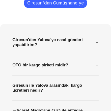
Giresun'dan Gümüşhane'ye
Sıkça
Sorulan
Sorular
Giresun'den Yalova'ye nasıl gönderi
+
yapabilirim?
+
OTO bir kargo şirketi midir?
Giresun ile Yalova arasındaki kargo
+
ücretleri nedir?
E-ticaret Mağazamı OTO ile entegre