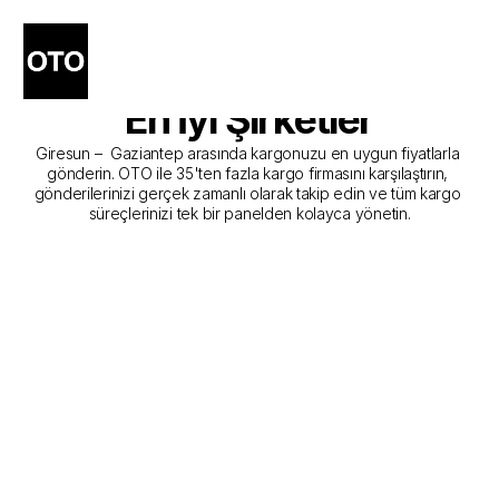
Giresun - Gaziantep Kargo 
Gönderim Hizmeti Sunan 
En İyi Şirketler
Giresun –  Gaziantep arasında kargonuzu en uygun fiyatlarla 
gönderin. OTO ile 35'ten fazla kargo firmasını karşılaştırın, 
gönderilerinizi gerçek zamanlı olarak takip edin ve tüm kargo 
süreçlerinizi tek bir panelden kolayca yönetin.