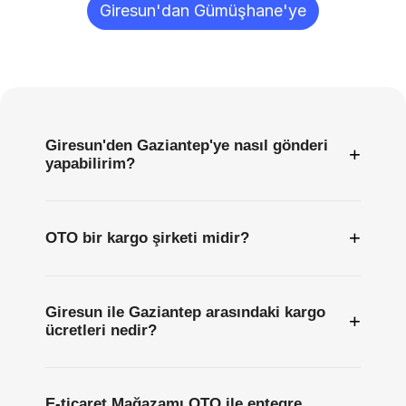
Giresun'dan Gümüşhane'ye
Sıkça
Sorulan
Sorular
Giresun'den Gaziantep'ye nasıl gönderi
+
yapabilirim?
+
OTO bir kargo şirketi midir?
Giresun ile Gaziantep arasındaki kargo
+
ücretleri nedir?
E-ticaret Mağazamı OTO ile entegre