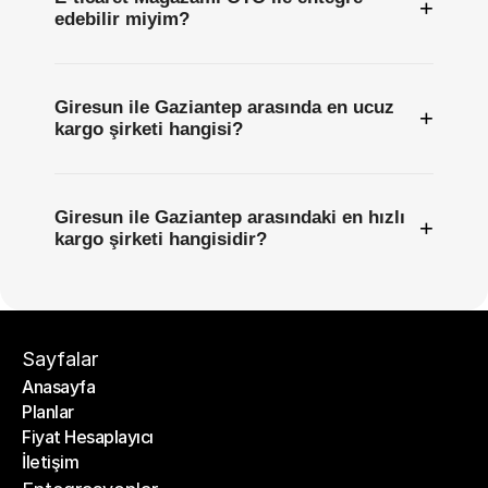
+
edebilir miyim?
Giresun ile Gaziantep arasında en ucuz
+
kargo şirketi hangisi?
Giresun ile Gaziantep arasındaki en hızlı
+
kargo şirketi hangisidir?
Sayfalar
Anasayfa
Planlar
Anasayfa
Fiyat Hesaplayıcı
Planlar
İletişim
Fiyat Hesaplayıcı
İletişim