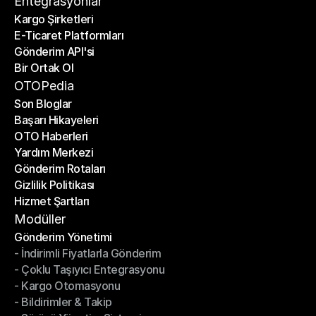
Entegrasyonlar
Kargo Şirketleri
E-Ticaret Platformları
Kargo Şirketleri
Gönderim API'si
E-Ticaret Platformları
Bir Ortak Ol
Gönderim API'si
Bir Ortak Ol
OTOPedia
Son Bloglar
Başarı Hikayeleri
Son Bloglar
OTO Haberleri
Başarı Hikayeleri
Yardım Merkezi
OTO Haberleri
Gönderim Rotaları
Yardım Merkezi
Gizlilik Politikası
Gönderim Rotaları
Hizmet Şartları
Gizlilik Politikası
Hizmet Şartları
Modüller
Gönderim Yönetimi
- İndirimli Fiyatlarla Gönderim
Gönderim Yönetimi
- Çoklu Taşıyıcı Entegrasyonu
- İndirimli Fiyatlarla Gönderim
- Kargo Otomasyonu
- Çoklu Taşıyıcı Entegrasyonu
- Bildirimler & Takip
- Kargo Otomasyonu