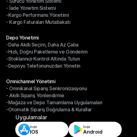
- Sürücü Yönetim Sistemi
- Bildirimler & Takip
- İade Yönetim Sistemi
- Sürücü Yönetim Sistemi
-Kargo Performans Yönetimi
- İade Yönetim Sistemi
- Kargo Faturaları Mutabakatı
-Kargo Performans Yönetimi
- Kargo Faturaları Mutabakatı
Modüller
Depo Yönetimi
-Daha Akıllı Seçim, Daha Az Çaba
Depo Yönetimi
-Hızlı, Doğru Paketleme ve Gönderim
-Daha Akıllı Seçim, Daha Az Çaba
-Stoklarınızı Kontrol Altında Tutun
-Hızlı, Doğru Paketleme ve Gönderim
-Depoyu Telefonunuzdan Yönetin
-Stoklarınızı Kontrol Altında Tutun
-Depoyu Telefonunuzdan Yönetin
Modüller
Omnichannel Yönetimi
- Omnikanal Sipariş Senkronizasyonu
Omnichannel Yönetimi
- Akıllı Sipariş Yönlendirme
- Omnikanal Sipariş Senkronizasyonu
-Mağaza ve Depo Tamamlama Uygulamaları
- Akıllı Sipariş Yönlendirme
-Otomatik Sipariş Doğrulama & Kurallar
-Mağaza ve Depo Tamamlama Uygulamaları
-Otomatik Sipariş Doğrulama & Kurallar
Uygulamalar
İndir
İndir
IOS
Android