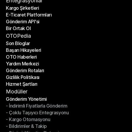
Entegrasyonlar
Kargo Şirketleri
E-Ticaret Platformları
Kargo Şirketleri
Gönderim API'si
E-Ticaret Platformları
Bir Ortak Ol
Gönderim API'si
Bir Ortak Ol
OTOPedia
Son Bloglar
Başarı Hikayeleri
Son Bloglar
OTO Haberleri
Başarı Hikayeleri
Yardım Merkezi
OTO Haberleri
Gönderim Rotaları
Yardım Merkezi
Gizlilik Politikası
Gönderim Rotaları
Hizmet Şartları
Gizlilik Politikası
Hizmet Şartları
Modüller
Gönderim Yönetimi
- İndirimli Fiyatlarla Gönderim
Gönderim Yönetimi
- Çoklu Taşıyıcı Entegrasyonu
- İndirimli Fiyatlarla Gönderim
- Kargo Otomasyonu
- Çoklu Taşıyıcı Entegrasyonu
- Bildirimler & Takip
- Kargo Otomasyonu