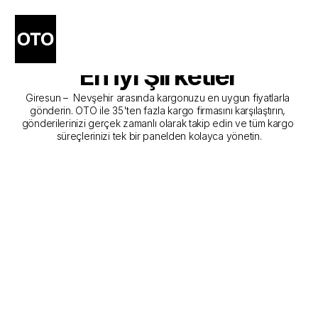
Giresun - Nevşehir Kargo 
Gönderim Hizmeti Sunan 
En İyi Şirketler
Giresun –  Nevşehir arasında kargonuzu en uygun fiyatlarla 
gönderin. OTO ile 35'ten fazla kargo firmasını karşılaştırın, 
gönderilerinizi gerçek zamanlı olarak takip edin ve tüm kargo 
süreçlerinizi tek bir panelden kolayca yönetin.