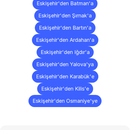
Eskişehir'den Batman'a
Eskişehir'den Şırnak'a
Eskişehir'den Bartın'a
Eskişehir'den Ardahan'a
Eskişehir'den Iğdır'a
Eskişehir'den Yalova'ya
Eskişehir'den Karabük'e
Eskişehir'den Kilis'e
Eskişehir'den Osmaniye'ye
Sıkça
Sorulan
Sorular