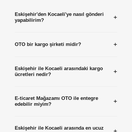
Eskişehir'den Kocaeli'ye nasıl gönderi
+
yapabilirim?
+
OTO bir kargo şirketi midir?
Eskişehir ile Kocaeli arasındaki kargo
+
ücretleri nedir?
E-ticaret Mağazamı OTO ile entegre
+
edebilir miyim?
Eskişehir ile Kocaeli arasında en ucuz
+