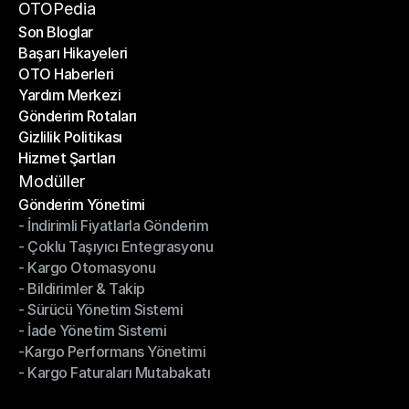
Bir Ortak Ol
OTOPedia
Son Bloglar
Başarı Hikayeleri
Son Bloglar
OTO Haberleri
Başarı Hikayeleri
Yardım Merkezi
OTO Haberleri
Gönderim Rotaları
Yardım Merkezi
Gizlilik Politikası
Gönderim Rotaları
Hizmet Şartları
Gizlilik Politikası
Hizmet Şartları
Modüller
Gönderim Yönetimi
- İndirimli Fiyatlarla Gönderim
Gönderim Yönetimi
- Çoklu Taşıyıcı Entegrasyonu
- İndirimli Fiyatlarla Gönderim
- Kargo Otomasyonu
- Çoklu Taşıyıcı Entegrasyonu
- Bildirimler & Takip
- Kargo Otomasyonu
- Sürücü Yönetim Sistemi
- Bildirimler & Takip
- İade Yönetim Sistemi
- Sürücü Yönetim Sistemi
-Kargo Performans Yönetimi
- İade Yönetim Sistemi
- Kargo Faturaları Mutabakatı
-Kargo Performans Yönetimi
- Kargo Faturaları Mutabakatı
Modüller