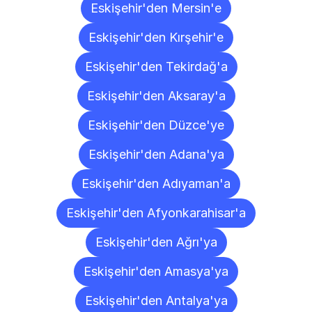
Eskişehir'den Mersin'e
Eskişehir'den Kırşehir'e
Eskişehir'den Tekirdağ'a
Eskişehir'den Aksaray'a
Eskişehir'den Düzce'ye
Eskişehir'den Adana'ya
Eskişehir'den Adıyaman'a
Eskişehir'den Afyonkarahisar'a
Eskişehir'den Ağrı'ya
Eskişehir'den Amasya'ya
Eskişehir'den Antalya'ya