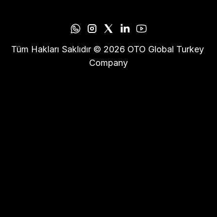
Tüm Hakları Saklıdır © 2026 OTO Global Turkey 
Company