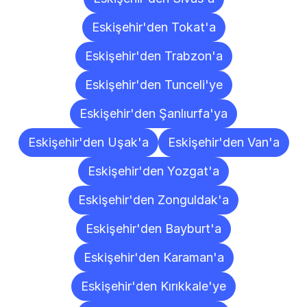
Eskişehir'den Tokat'a
Eskişehir'den Trabzon'a
Eskişehir'den Tunceli'ye
Eskişehir'den Şanlıurfa'ya
Eskişehir'den Uşak'a
Eskişehir'den Van'a
Eskişehir'den Yozgat'a
Eskişehir'den Zonguldak'a
Eskişehir'den Bayburt'a
Eskişehir'den Karaman'a
Eskişehir'den Kırıkkale'ye