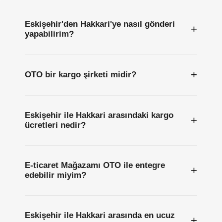
Eskişehir'den Hakkari'ye nasıl gönderi
+
yapabilirim?
+
OTO bir kargo şirketi midir?
Eskişehir ile Hakkari arasındaki kargo
+
ücretleri nedir?
E-ticaret Mağazamı OTO ile entegre
+
edebilir miyim?
Eskişehir ile Hakkari arasında en ucuz
+