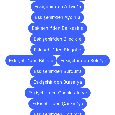
Eskişehir'den Artvin'e
Eskişehir'den Aydın'a
Eskişehir'den Balıkesir'e
Eskişehir'den Bilecik'e
Eskişehir'den Bingöl'e
Eskişehir'den Bitlis'e
Eskişehir'den Bolu'ya
Eskişehir'den Burdur'a
Eskişehir'den Bursa'ya
Eskişehir'den Çanakkale'ye
Eskişehir'den Çankırı'ya
Eskişehir'den Çorum'a