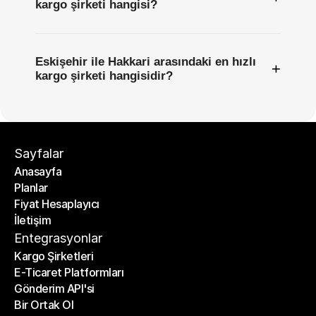
kargo şirketi hangisi?
Eskişehir ile Hakkari arasındaki en hızlı
+
kargo şirketi hangisidir?
Sayfalar
Anasayfa
Planlar
Anasayfa
Fiyat Hesaplayıcı
Planlar
İletişim
Fiyat Hesaplayıcı
İletişim
Entegrasyonlar
Kargo Şirketleri
E-Ticaret Platformları
Kargo Şirketleri
Gönderim API'si
E-Ticaret Platformları
Bir Ortak Ol
Gönderim API'si