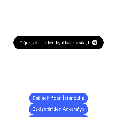
Diğer şehirlerdeki fiyatları karşılaştır
Diğer
Şehirlere
Teslimat
Noktaları
Eskişehir'den İstanbul'a
Eskişehir'den Ankara'ya