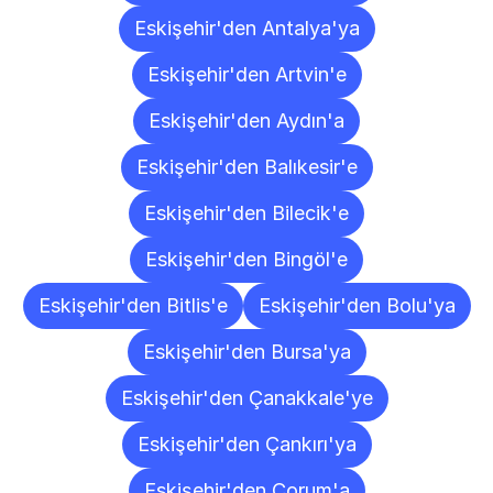
Eskişehir'den Antalya'ya
Eskişehir'den Artvin'e
Eskişehir'den Aydın'a
Eskişehir'den Balıkesir'e
Eskişehir'den Bilecik'e
Eskişehir'den Bingöl'e
Eskişehir'den Bitlis'e
Eskişehir'den Bolu'ya
Eskişehir'den Bursa'ya
Eskişehir'den Çanakkale'ye
Eskişehir'den Çankırı'ya
Eskişehir'den Çorum'a