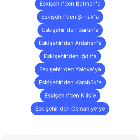
Eskişehir'den Batman'a
Eskişehir'den Şırnak'a
Eskişehir'den Bartın'a
Eskişehir'den Ardahan'a
Eskişehir'den Iğdır'a
Eskişehir'den Yalova'ya
Eskişehir'den Karabük'e
Eskişehir'den Kilis'e
Eskişehir'den Osmaniye'ye
Sıkça
Sorulan
Sorular