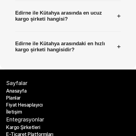
Edirne ile Kütahya arasında en ucuz
+
kargo şirketi hangisi?
Edirne ile Kütahya arasındaki en hızlı
+
kargo şirketi hangisidir?
Sayfalar
Anasayfa
Planlar
Anasayfa
Fiyat Hesaplayıcı
Planlar
İletişim
Fiyat Hesaplayıcı
İletişim
Entegrasyonlar
Kargo Şirketleri
E-Ticaret Platformları
Kargo Şirketleri