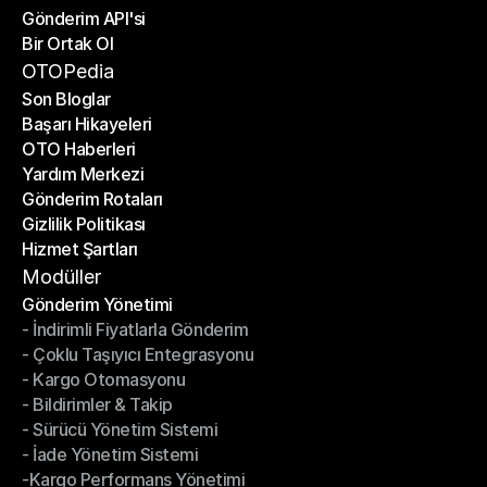
Gönderim API'si
E-Ticaret Platformları
Bir Ortak Ol
Gönderim API'si
Bir Ortak Ol
OTOPedia
Son Bloglar
Başarı Hikayeleri
Son Bloglar
OTO Haberleri
Başarı Hikayeleri
Yardım Merkezi
OTO Haberleri
Gönderim Rotaları
Yardım Merkezi
Gizlilik Politikası
Gönderim Rotaları
Hizmet Şartları
Gizlilik Politikası
Hizmet Şartları
Modüller
Gönderim Yönetimi
- İndirimli Fiyatlarla Gönderim
Gönderim Yönetimi
- Çoklu Taşıyıcı Entegrasyonu
- İndirimli Fiyatlarla Gönderim
- Kargo Otomasyonu
- Çoklu Taşıyıcı Entegrasyonu
- Bildirimler & Takip
- Kargo Otomasyonu
- Sürücü Yönetim Sistemi
- Bildirimler & Takip
- İade Yönetim Sistemi
- Sürücü Yönetim Sistemi
-Kargo Performans Yönetimi
- İade Yönetim Sistemi