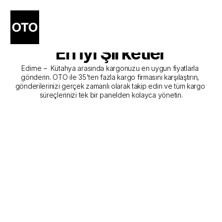
Edirne - Kütahya Kargo 
Gönderim Hizmeti Sunan 
En İyi Şirketler
Edirne –  Kütahya arasında kargonuzu en uygun fiyatlarla 
gönderin. OTO ile 35'ten fazla kargo firmasını karşılaştırın, 
gönderilerinizi gerçek zamanlı olarak takip edin ve tüm kargo 
süreçlerinizi tek bir panelden kolayca yönetin.