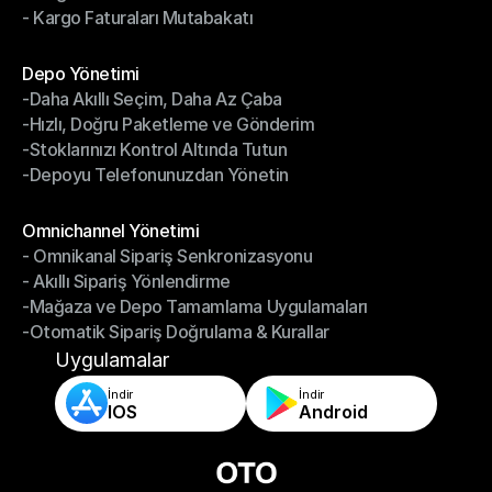
- Kargo Faturaları Mutabakatı
-Kargo Performans Yönetimi
- Kargo Faturaları Mutabakatı
Modüller
Depo Yönetimi
-Daha Akıllı Seçim, Daha Az Çaba
Depo Yönetimi
-Hızlı, Doğru Paketleme ve Gönderim
-Daha Akıllı Seçim, Daha Az Çaba
-Stoklarınızı Kontrol Altında Tutun
-Hızlı, Doğru Paketleme ve Gönderim
-Depoyu Telefonunuzdan Yönetin
-Stoklarınızı Kontrol Altında Tutun
-Depoyu Telefonunuzdan Yönetin
Modüller
Omnichannel Yönetimi
- Omnikanal Sipariş Senkronizasyonu
Omnichannel Yönetimi
- Akıllı Sipariş Yönlendirme
- Omnikanal Sipariş Senkronizasyonu
-Mağaza ve Depo Tamamlama Uygulamaları
- Akıllı Sipariş Yönlendirme
-Otomatik Sipariş Doğrulama & Kurallar
-Mağaza ve Depo Tamamlama Uygulamaları
-Otomatik Sipariş Doğrulama & Kurallar
Uygulamalar
İndir
İndir
IOS
Android