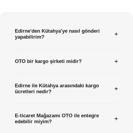
Sıkça
Sorulan
Sorular
Edirne'den Kütahya'ye nasıl gönderi
+
yapabilirim?
+
OTO bir kargo şirketi midir?
Edirne ile Kütahya arasındaki kargo
+
ücretleri nedir?
E-ticaret Mağazamı OTO ile entegre
+
edebilir miyim?