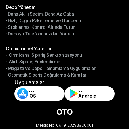
Depo Yönetimi
-Daha Akıllı Seçim, Daha Az Çaba
Depo Yönetimi
-Hızlı, Doğru Paketleme ve Gönderim
-Daha Akıllı Seçim, Daha Az Çaba
-Stoklarınızı Kontrol Altında Tutun
-Hızlı, Doğru Paketleme ve Gönderim
-Depoyu Telefonunuzdan Yönetin
-Stoklarınızı Kontrol Altında Tutun
-Depoyu Telefonunuzdan Yönetin
Modüller
Omnichannel Yönetimi
- Omnikanal Sipariş Senkronizasyonu
Omnichannel Yönetimi
- Akıllı Sipariş Yönlendirme
- Omnikanal Sipariş Senkronizasyonu
-Mağaza ve Depo Tamamlama Uygulamaları
- Akıllı Sipariş Yönlendirme
-Otomatik Sipariş Doğrulama & Kurallar
-Mağaza ve Depo Tamamlama Uygulamaları
-Otomatik Sipariş Doğrulama & Kurallar
Uygulamalar
İndir
İndir
IOS
Android
Mersis No: 0649123298900001