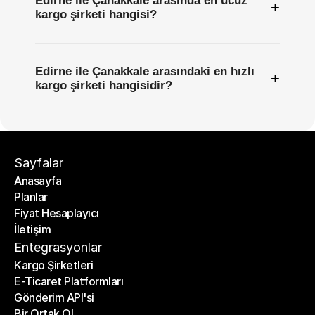
Edirne ile Çanakkale arasında en ucuz
+
kargo şirketi hangisi?
Edirne ile Çanakkale arasındaki en hızlı
+
kargo şirketi hangisidir?
Sayfalar
Anasayfa
Planlar
Anasayfa
Fiyat Hesaplayıcı
Planlar
İletişim
Fiyat Hesaplayıcı
İletişim
Entegrasyonlar
Kargo Şirketleri
E-Ticaret Platformları
Kargo Şirketleri
Gönderim API'si
E-Ticaret Platformları
Bir Ortak Ol
Gönderim API'si