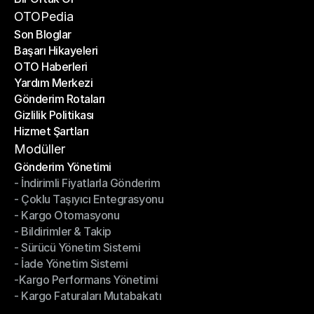
Bir Ortak Ol
OTOPedia
Son Bloglar
Başarı Hikayeleri
Son Bloglar
OTO Haberleri
Başarı Hikayeleri
Yardım Merkezi
OTO Haberleri
Gönderim Rotaları
Yardım Merkezi
Gizlilik Politikası
Gönderim Rotaları
Hizmet Şartları
Gizlilik Politikası
Hizmet Şartları
Modüller
Gönderim Yönetimi
- İndirimli Fiyatlarla Gönderim
Gönderim Yönetimi
- Çoklu Taşıyıcı Entegrasyonu
- İndirimli Fiyatlarla Gönderim
- Kargo Otomasyonu
- Çoklu Taşıyıcı Entegrasyonu
- Bildirimler & Takip
- Kargo Otomasyonu
- Sürücü Yönetim Sistemi
- Bildirimler & Takip
- İade Yönetim Sistemi
- Sürücü Yönetim Sistemi
-Kargo Performans Yönetimi
- İade Yönetim Sistemi
- Kargo Faturaları Mutabakatı
-Kargo Performans Yönetimi
- Kargo Faturaları Mutabakatı
Modüller