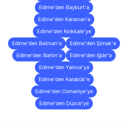
Edirne'den Bayburt'a
Edirne'den Karaman'a
Edirne'den Kırıkkale'ye
Edirne'den Batman'a
Edirne'den Şırnak'a
Edirne'den Bartın'a
Edirne'den Iğdır'a
Edirne'den Yalova'ya
Edirne'den Karabük'e
Edirne'den Osmaniye'ye
Edirne'den Düzce'ye
Sıkça
Sorulan
Sorular