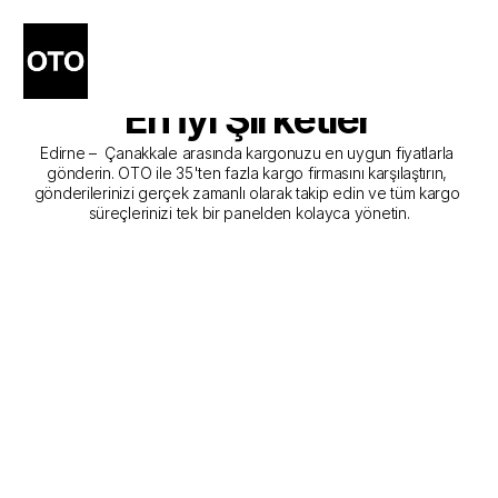
Edirne - Çanakkale Kargo 
Gönderim Hizmeti Sunan 
En İyi Şirketler
Edirne –  Çanakkale arasında kargonuzu en uygun fiyatlarla 
gönderin. OTO ile 35'ten fazla kargo firmasını karşılaştırın, 
gönderilerinizi gerçek zamanlı olarak takip edin ve tüm kargo 
süreçlerinizi tek bir panelden kolayca yönetin.