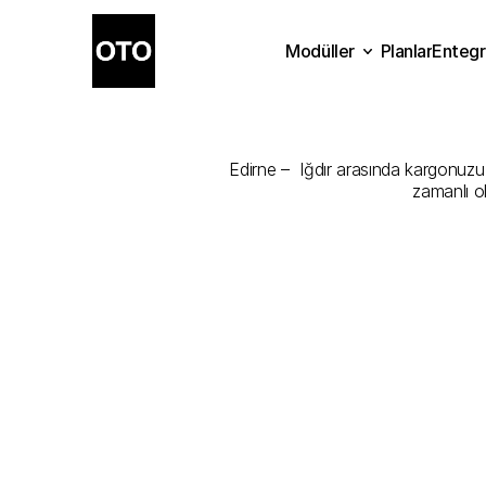
Modüller
Planlar
Entegr
Edirne
-
Iğdı
Planlar
Modüller
Ente
Edirne –  Iğdır arasında kargonuzu e
zamanlı o