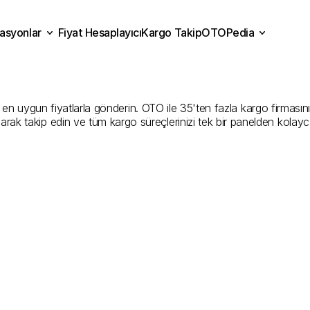
asyonlar
Fiyat Hesaplayıcı
Kargo Takip
OTOPedia
r
Kargo
Gönderim
Hizmeti
Fiyat Hesaplayıcı
Kargo Takip
grasyonlar
OTOPedia
Şirketler
n uygun fiyatlarla gönderin. OTO ile 35'ten fazla kargo firmasını ka
larak takip edin ve tüm kargo süreçlerinizi tek bir panelden kolayc