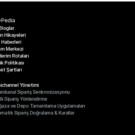
Pedia
Bloglar
rı Hikayeleri
Bloglar
Haberleri
rı Hikayeleri
ım Merkezi
Haberleri
erim Rotaları
ım Merkezi
lik Politikası
erim Rotaları
et Şartları
lik Politikası
et Şartları
üller
channel Yönetimi
nikanal Sipariş Senkronizasyonu
ichannel Yönetimi
ıllı Sipariş Yönlendirme
mnikanal Sipariş Senkronizasyonu
ğaza ve Depo Tamamlama Uygulamaları
ıllı Sipariş Yönlendirme
matik Sipariş Doğrulama & Kurallar
ğaza ve Depo Tamamlama Uygulamaları
matik Sipariş Doğrulama & Kurallar