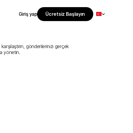
Select Language
Giriş yap
Ücretsiz Başlayın
Ücretsiz Başlayın
Sunan
En
İyi
Giriş yap
rşılaştırın, gönderilerinizi gerçek 
a yönetin.