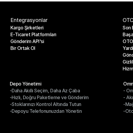
Entegrasyonlar
OTO
Kargo Şirketleri
Son 
E-Ticaret Platformları
Başa
Kargo Şirketleri
Son 
Gönderim API'si
OTO 
E-Ticaret Platformları
Başa
Bir Ortak Ol
Yard
Gönderim API'si
OTO 
Gönd
Bir Ortak Ol
Yard
Gizli
Gönd
Hizm
Gizli
Hizm
Modüller
Mod
Depo Yönetimi
Omni
-Daha Akıllı Seçim, Daha Az Çaba
- Om
Depo Yönetimi
Omn
-Hızlı, Doğru Paketleme ve Gönderim
- Ak
-Daha Akıllı Seçim, Daha Az Çaba
- O
-Stoklarınızı Kontrol Altında Tutun
-Ma
-Hızlı, Doğru Paketleme ve Gönderim
- Ak
-Depoyu Telefonunuzdan Yönetin
-Oto
-Stoklarınızı Kontrol Altında Tutun
-Ma
-Depoyu Telefonunuzdan Yönetin
-Oto