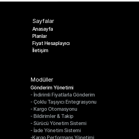
Sayfalar
Anasayfa
Planlar
Anasayfa
Fiyat Hesaplayıcı
Planlar
İletişim
Fiyat Hesaplayıcı
İletişim
Modüller
Gönderim Yönetimi
- İndirimli Fiyatlarla Gönderim
Gönderim Yönetimi
- Çoklu Taşıyıcı Entegrasyonu
- İndirimli Fiyatlarla Gönderim
- Kargo Otomasyonu
- Çoklu Taşıyıcı Entegrasyonu
- Bildirimler & Takip
- Kargo Otomasyonu
- Sürücü Yönetim Sistemi
- Bildirimler & Takip
- İade Yönetim Sistemi
- Sürücü Yönetim Sistemi
-Kargo Performans Yönetimi
- İade Yönetim Sistemi