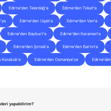
Edirne'den Tekirdağ'a
Edirne'den Tokat'a
a'ya
Edirne'den Uşak'a
Edirne'den Van'a
Edirne'den Bayburt'a
Edirne'den Karaman'a
Edirne'den Şırnak'a
Edirne'den Bartın'a
n Karabük'e
Edirne'den Osmaniye'ye
Edirne'de
Sıkça
Sorulan
Sorular
Başlamadan
Önce
Bilmeniz
Gereken
Her
Şey
nderi yapabilirim?