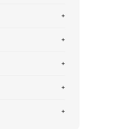
+
+
+
+
+