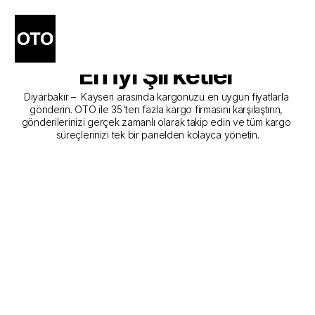
Diyarbakır - Kayseri Kargo 
Gönderim Hizmeti Sunan 
En İyi Şirketler
Diyarbakır –  Kayseri arasında kargonuzu en uygun fiyatlarla 
gönderin. OTO ile 35'ten fazla kargo firmasını karşılaştırın, 
gönderilerinizi gerçek zamanlı olarak takip edin ve tüm kargo 
süreçlerinizi tek bir panelden kolayca yönetin.