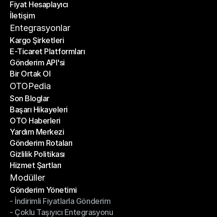
Fiyat Hesaplayıcı
Planlar
İletişim
Fiyat Hesaplayıcı
İletişim
Entegrasyonlar
Kargo Şirketleri
E-Ticaret Platformları
Kargo Şirketleri
Gönderim API'si
E-Ticaret Platformları
Bir Ortak Ol
Gönderim API'si
Bir Ortak Ol
OTOPedia
Son Bloglar
Başarı Hikayeleri
Son Bloglar
OTO Haberleri
Başarı Hikayeleri
Yardım Merkezi
OTO Haberleri
Gönderim Rotaları
Yardım Merkezi
Gizlilik Politikası
Gönderim Rotaları
Hizmet Şartları
Gizlilik Politikası
Hizmet Şartları
Modüller
Gönderim Yönetimi
- İndirimli Fiyatlarla Gönderim
Gönderim Yönetimi
- Çoklu Taşıyıcı Entegrasyonu
- İndirimli Fiyatlarla Gönderim