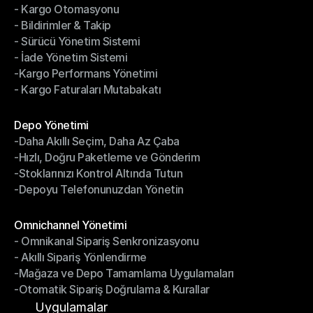
- Kargo Otomasyonu
- Çoklu Taşıyıcı Entegrasyonu
- Bildirimler & Takip
- Kargo Otomasyonu
- Sürücü Yönetim Sistemi
- Bildirimler & Takip
- İade Yönetim Sistemi
- Sürücü Yönetim Sistemi
-Kargo Performans Yönetimi
- İade Yönetim Sistemi
- Kargo Faturaları Mutabakatı
-Kargo Performans Yönetimi
- Kargo Faturaları Mutabakatı
Modüller
Depo Yönetimi
-Daha Akıllı Seçim, Daha Az Çaba
Depo Yönetimi
-Hızlı, Doğru Paketleme ve Gönderim
-Daha Akıllı Seçim, Daha Az Çaba
-Stoklarınızı Kontrol Altında Tutun
-Hızlı, Doğru Paketleme ve Gönderim
-Depoyu Telefonunuzdan Yönetin
-Stoklarınızı Kontrol Altında Tutun
-Depoyu Telefonunuzdan Yönetin
Modüller
Omnichannel Yönetimi
- Omnikanal Sipariş Senkronizasyonu
Omnichannel Yönetimi
- Akıllı Sipariş Yönlendirme
- Omnikanal Sipariş Senkronizasyonu
-Mağaza ve Depo Tamamlama Uygulamaları
- Akıllı Sipariş Yönlendirme
-Otomatik Sipariş Doğrulama & Kurallar
-Mağaza ve Depo Tamamlama Uygulamaları
-Otomatik Sipariş Doğrulama & Kurallar
Uygulamalar