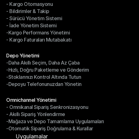
- Kargo Otomasyonu
- Çoklu Taşıyıcı Entegrasyonu
- Bildirimler & Takip
- Kargo Otomasyonu
- Sürücü Yönetim Sistemi
- Bildirimler & Takip
- İade Yönetim Sistemi
- Sürücü Yönetim Sistemi
-Kargo Performans Yönetimi
- İade Yönetim Sistemi
- Kargo Faturaları Mutabakatı
-Kargo Performans Yönetimi
- Kargo Faturaları Mutabakatı
Modüller
Depo Yönetimi
-Daha Akıllı Seçim, Daha Az Çaba
Depo Yönetimi
-Hızlı, Doğru Paketleme ve Gönderim
-Daha Akıllı Seçim, Daha Az Çaba
-Stoklarınızı Kontrol Altında Tutun
-Hızlı, Doğru Paketleme ve Gönderim
-Depoyu Telefonunuzdan Yönetin
-Stoklarınızı Kontrol Altında Tutun
-Depoyu Telefonunuzdan Yönetin
Modüller
Omnichannel Yönetimi
- Omnikanal Sipariş Senkronizasyonu
Omnichannel Yönetimi
- Akıllı Sipariş Yönlendirme
- Omnikanal Sipariş Senkronizasyonu
-Mağaza ve Depo Tamamlama Uygulamaları
- Akıllı Sipariş Yönlendirme
-Otomatik Sipariş Doğrulama & Kurallar
-Mağaza ve Depo Tamamlama Uygulamaları
-Otomatik Sipariş Doğrulama & Kurallar
Uygulamalar