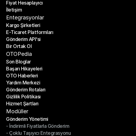
Fiyat Hesaplayıcı
Planlar
İletişim
Fiyat Hesaplayıcı
İletişim
Entegrasyonlar
Kargo Şirketleri
E-Ticaret Platformları
Kargo Şirketleri
Gönderim API'si
E-Ticaret Platformları
Bir Ortak Ol
Gönderim API'si
Bir Ortak Ol
OTOPedia
Son Bloglar
Başarı Hikayeleri
Son Bloglar
OTO Haberleri
Başarı Hikayeleri
Yardım Merkezi
OTO Haberleri
Gönderim Rotaları
Yardım Merkezi
Gizlilik Politikası
Gönderim Rotaları
Hizmet Şartları
Gizlilik Politikası
Hizmet Şartları
Modüller
Gönderim Yönetimi
- İndirimli Fiyatlarla Gönderim
Gönderim Yönetimi
- Çoklu Taşıyıcı Entegrasyonu
- İndirimli Fiyatlarla Gönderim