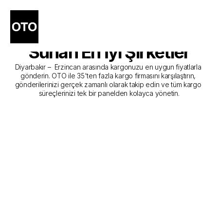
Diyarbakır - Erzincan 
Kargo Gönderim Hizmeti 
Sunan En İyi Şirketler
Diyarbakır –  Erzincan arasında kargonuzu en uygun fiyatlarla 
gönderin. OTO ile 35'ten fazla kargo firmasını karşılaştırın, 
gönderilerinizi gerçek zamanlı olarak takip edin ve tüm kargo 
süreçlerinizi tek bir panelden kolayca yönetin.