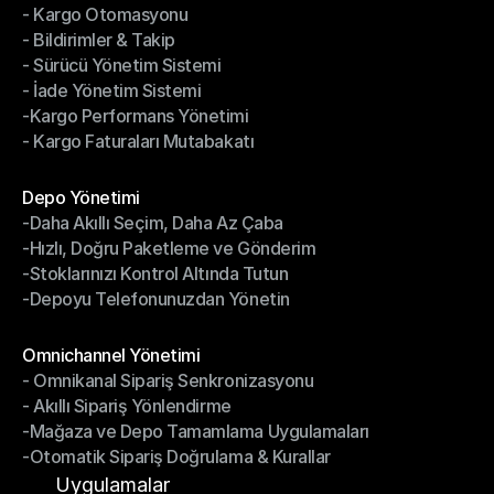
- Kargo Otomasyonu
- Çoklu Taşıyıcı Entegrasyonu
- Bildirimler & Takip
- Kargo Otomasyonu
- Sürücü Yönetim Sistemi
- Bildirimler & Takip
- İade Yönetim Sistemi
- Sürücü Yönetim Sistemi
-Kargo Performans Yönetimi
- İade Yönetim Sistemi
- Kargo Faturaları Mutabakatı
-Kargo Performans Yönetimi
- Kargo Faturaları Mutabakatı
Modüller
Depo Yönetimi
-Daha Akıllı Seçim, Daha Az Çaba
Depo Yönetimi
-Hızlı, Doğru Paketleme ve Gönderim
-Daha Akıllı Seçim, Daha Az Çaba
-Stoklarınızı Kontrol Altında Tutun
-Hızlı, Doğru Paketleme ve Gönderim
-Depoyu Telefonunuzdan Yönetin
-Stoklarınızı Kontrol Altında Tutun
-Depoyu Telefonunuzdan Yönetin
Modüller
Omnichannel Yönetimi
- Omnikanal Sipariş Senkronizasyonu
Omnichannel Yönetimi
- Akıllı Sipariş Yönlendirme
- Omnikanal Sipariş Senkronizasyonu
-Mağaza ve Depo Tamamlama Uygulamaları
- Akıllı Sipariş Yönlendirme
-Otomatik Sipariş Doğrulama & Kurallar
-Mağaza ve Depo Tamamlama Uygulamaları
-Otomatik Sipariş Doğrulama & Kurallar
Uygulamalar