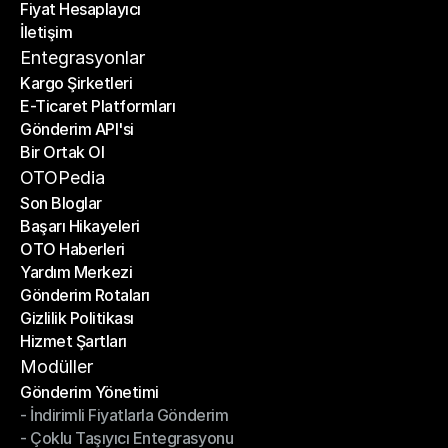
Fiyat Hesaplayıcı
Planlar
İletişim
Fiyat Hesaplayıcı
İletişim
Entegrasyonlar
Kargo Şirketleri
E-Ticaret Platformları
Kargo Şirketleri
Gönderim API'si
E-Ticaret Platformları
Bir Ortak Ol
Gönderim API'si
Bir Ortak Ol
OTOPedia
Son Bloglar
Başarı Hikayeleri
Son Bloglar
OTO Haberleri
Başarı Hikayeleri
Yardım Merkezi
OTO Haberleri
Gönderim Rotaları
Yardım Merkezi
Gizlilik Politikası
Gönderim Rotaları
Hizmet Şartları
Gizlilik Politikası
Hizmet Şartları
Modüller
Gönderim Yönetimi
- İndirimli Fiyatlarla Gönderim
Gönderim Yönetimi
- Çoklu Taşıyıcı Entegrasyonu
- İndirimli Fiyatlarla Gönderim