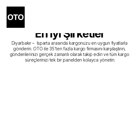
Diyarbakır - Isparta Kargo 
Gönderim Hizmeti Sunan 
En İyi Şirketler
Diyarbakır –  Isparta arasında kargonuzu en uygun fiyatlarla 
gönderin. OTO ile 35'ten fazla kargo firmasını karşılaştırın, 
gönderilerinizi gerçek zamanlı olarak takip edin ve tüm kargo 
süreçlerinizi tek bir panelden kolayca yönetin.