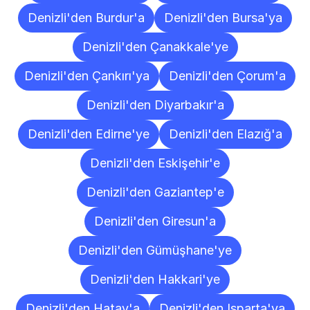
Denizli'den Burdur'a
Denizli'den Bursa'ya
Denizli'den Çanakkale'ye
Denizli'den Çankırı'ya
Denizli'den Çorum'a
Denizli'den Diyarbakır'a
Denizli'den Edirne'ye
Denizli'den Elazığ'a
Denizli'den Eskişehir'e
Denizli'den Gaziantep'e
Denizli'den Giresun'a
Denizli'den Gümüşhane'ye
Denizli'den Hakkari'ye
Denizli'den Hatay'a
Denizli'den Isparta'ya