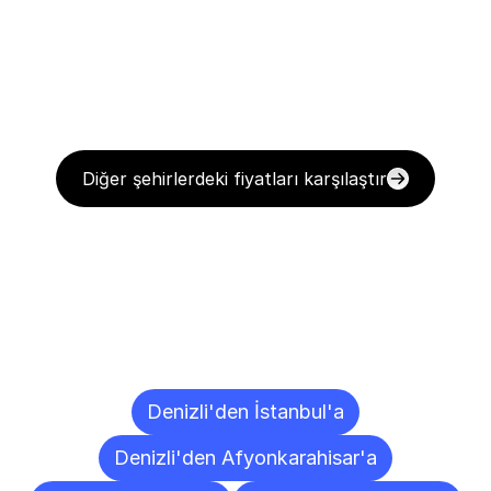
Diğer şehirlerdeki fiyatları karşılaştır
Diğer
Şehirlere
Teslimat
Noktaları
Denizli'den İstanbul'a
Denizli'den Afyonkarahisar'a