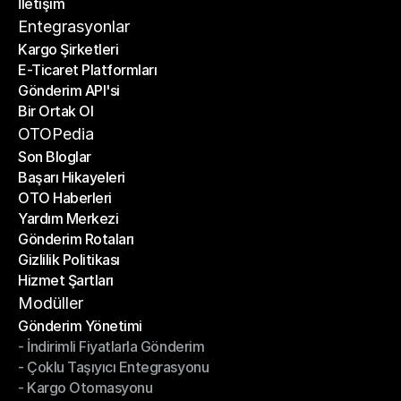
İletişim
Fiyat Hesaplayıcı
İletişim
Entegrasyonlar
Kargo Şirketleri
E-Ticaret Platformları
Kargo Şirketleri
Gönderim API'si
E-Ticaret Platformları
Bir Ortak Ol
Gönderim API'si
Bir Ortak Ol
OTOPedia
Son Bloglar
Başarı Hikayeleri
Son Bloglar
OTO Haberleri
Başarı Hikayeleri
Yardım Merkezi
OTO Haberleri
Gönderim Rotaları
Yardım Merkezi
Gizlilik Politikası
Gönderim Rotaları
Hizmet Şartları
Gizlilik Politikası
Hizmet Şartları
Modüller
Gönderim Yönetimi
- İndirimli Fiyatlarla Gönderim
Gönderim Yönetimi
- Çoklu Taşıyıcı Entegrasyonu
- İndirimli Fiyatlarla Gönderim
- Kargo Otomasyonu
- Çoklu Taşıyıcı Entegrasyonu