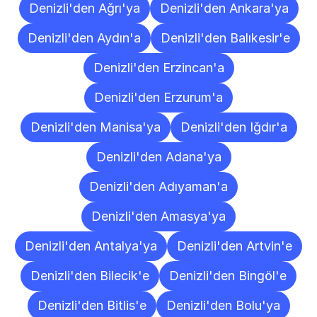
Denizli'den Ağrı'ya
Denizli'den Ankara'ya
Denizli'den Aydın'a
Denizli'den Balıkesir'e
Denizli'den Erzincan'a
Denizli'den Erzurum'a
Denizli'den Manisa'ya
Denizli'den Iğdır'a
Denizli'den Adana'ya
Denizli'den Adıyaman'a
Denizli'den Amasya'ya
Denizli'den Antalya'ya
Denizli'den Artvin'e
Denizli'den Bilecik'e
Denizli'den Bingöl'e
Denizli'den Bitlis'e
Denizli'den Bolu'ya