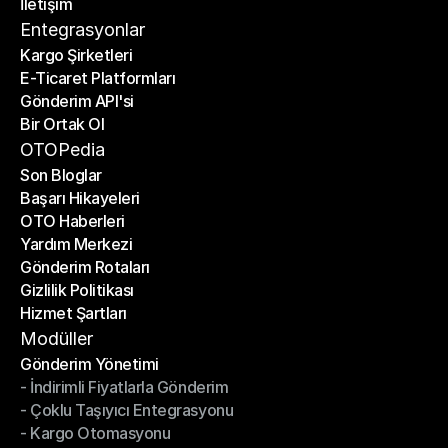
İletişim
Fiyat Hesaplayıcı
İletişim
Entegrasyonlar
Kargo Şirketleri
E-Ticaret Platformları
Kargo Şirketleri
Gönderim API'si
E-Ticaret Platformları
Bir Ortak Ol
Gönderim API'si
Bir Ortak Ol
OTOPedia
Son Bloglar
Başarı Hikayeleri
Son Bloglar
OTO Haberleri
Başarı Hikayeleri
Yardım Merkezi
OTO Haberleri
Gönderim Rotaları
Yardım Merkezi
Gizlilik Politikası
Gönderim Rotaları
Hizmet Şartları
Gizlilik Politikası
Hizmet Şartları
Modüller
Gönderim Yönetimi
- İndirimli Fiyatlarla Gönderim
Gönderim Yönetimi
- Çoklu Taşıyıcı Entegrasyonu
- İndirimli Fiyatlarla Gönderim
- Kargo Otomasyonu
- Çoklu Taşıyıcı Entegrasyonu