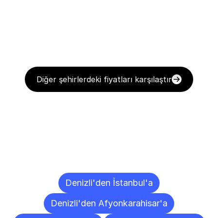
Diğer şehirlerdeki fiyatları karşılaştır
Diğer
Şehirlere
Teslimat
Noktaları
Denizli'den İstanbul'a
Denizli'den Afyonkarahisar'a