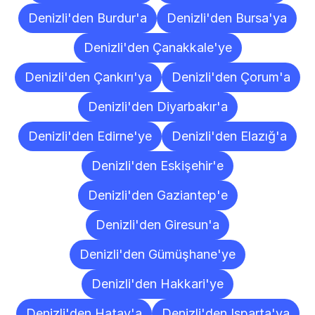
Denizli'den Burdur'a
Denizli'den Bursa'ya
Denizli'den Çanakkale'ye
Denizli'den Çankırı'ya
Denizli'den Çorum'a
Denizli'den Diyarbakır'a
Denizli'den Edirne'ye
Denizli'den Elazığ'a
Denizli'den Eskişehir'e
Denizli'den Gaziantep'e
Denizli'den Giresun'a
Denizli'den Gümüşhane'ye
Denizli'den Hakkari'ye
Denizli'den Hatay'a
Denizli'den Isparta'ya