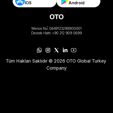
IOS
Android
Mersis No: 0649123298900001
Destek Hattı: +90 212 909 0699
Tüm Hakları Saklıdır © 2026 OTO Global Turkey 
Company