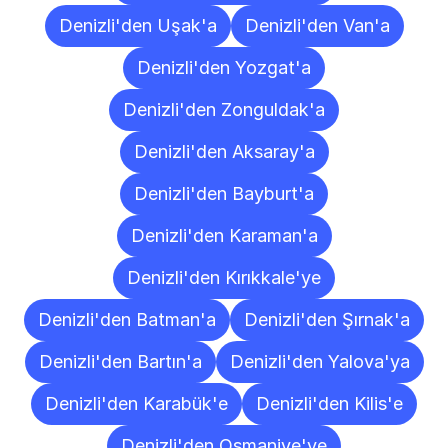
Denizli'den Uşak'a
Denizli'den Van'a
Denizli'den Yozgat'a
Denizli'den Zonguldak'a
Denizli'den Aksaray'a
Denizli'den Bayburt'a
Denizli'den Karaman'a
Denizli'den Kırıkkale'ye
Denizli'den Batman'a
Denizli'den Şırnak'a
Denizli'den Bartın'a
Denizli'den Yalova'ya
Denizli'den Karabük'e
Denizli'den Kilis'e
Denizli'den Osmaniye'ye