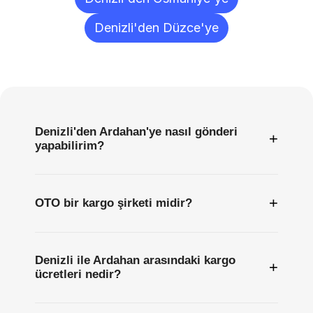
Denizli'den Düzce'ye
Sıkça
Sorulan
Sorular
Denizli'den Ardahan'ye nasıl gönderi
+
yapabilirim?
+
OTO bir kargo şirketi midir?
Denizli ile Ardahan arasındaki kargo
+
ücretleri nedir?