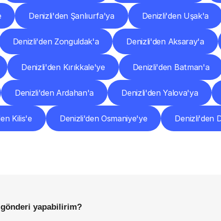
e
Denizli'den Şanlıurfa'ya
Denizli'den Uşak'a
Denizli'den Zonguldak'a
Denizli'den Aksaray'a
Denizli'den Kırıkkale'ye
Denizli'den Batman'a
Denizli'den Ardahan'a
Denizli'den Yalova'ya
en Kilis'e
Denizli'den Osmaniye'ye
Denizli'den 
Sıkça
Sorulan
Sorular
Başlamadan
Önce
Bilmeniz
Gereken
Her
Şey
l gönderi yapabilirim?