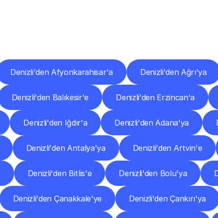
er
Şehirlere
Teslimat
Nokta
Diğer
şehirlerden
faaliyet
gösteren
teslimat
hizmetlerini
keşfedin.
Denizli'den Afyonkarahisar'a
Denizli'den Ağrı'ya
Denizli'den Balıkesir'e
Denizli'den Erzincan'a
Denizli'den Iğdır'a
Denizli'den Adana'ya
Denizli'den Antalya'ya
Denizli'den Artvin'e
e
Denizli'den Bitlis'e
Denizli'den Bolu'ya
D
Denizli'den Çanakkale'ye
Denizli'den Çankırı'ya