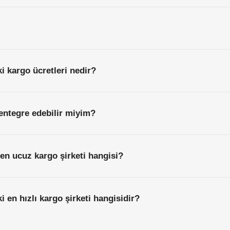
ki kargo ücretleri nedir?
entegre edebilir miyim?
 en ucuz kargo şirketi hangisi?
ki en hızlı kargo şirketi hangisidir?