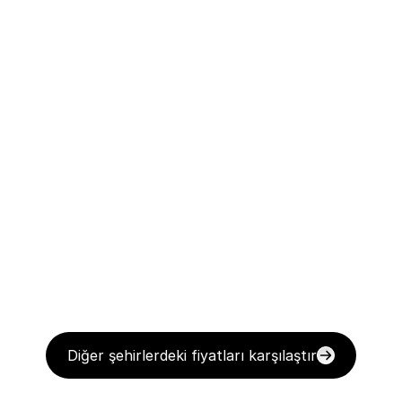
Diğer şehirlerdeki fiyatları karşılaştır