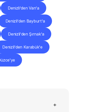
Denizli'den Van'a
Denizli'den Bayburt'a
Denizli'den Şırnak'a
Denizli'den Karabük'e
Düzce'ye
+