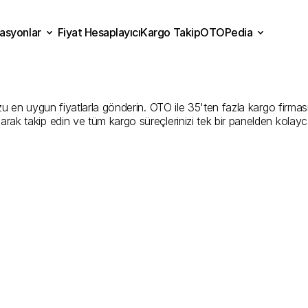
asyonlar
Fiyat Hesaplayıcı
Kargo Takip
OTOPedia
hir
Kargo
Gönderim
Hizme
Fiyat Hesaplayıcı
Kargo Takip
grasyonlar
OTOPedia
Şirketler
u en uygun fiyatlarla gönderin. OTO ile 35'ten fazla kargo firmasını 
larak takip edin ve tüm kargo süreçlerinizi tek bir panelden kolayc