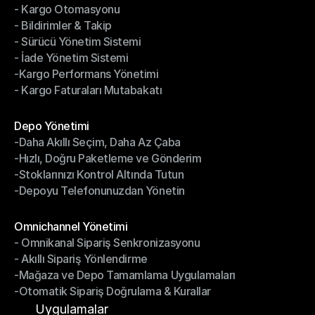
- Kargo Otomasyonu
- Çoklu Taşıyıcı Entegrasyonu
- Bildirimler & Takip
- Kargo Otomasyonu
- Sürücü Yönetim Sistemi
- Bildirimler & Takip
- İade Yönetim Sistemi
- Sürücü Yönetim Sistemi
-Kargo Performans Yönetimi
- İade Yönetim Sistemi
- Kargo Faturaları Mutabakatı
-Kargo Performans Yönetimi
- Kargo Faturaları Mutabakatı
Modüller
Depo Yönetimi
-Daha Akıllı Seçim, Daha Az Çaba
Depo Yönetimi
-Hızlı, Doğru Paketleme ve Gönderim
-Daha Akıllı Seçim, Daha Az Çaba
-Stoklarınızı Kontrol Altında Tutun
-Hızlı, Doğru Paketleme ve Gönderim
-Depoyu Telefonunuzdan Yönetin
-Stoklarınızı Kontrol Altında Tutun
-Depoyu Telefonunuzdan Yönetin
Modüller
Omnichannel Yönetimi
- Omnikanal Sipariş Senkronizasyonu
Omnichannel Yönetimi
- Akıllı Sipariş Yönlendirme
- Omnikanal Sipariş Senkronizasyonu
-Mağaza ve Depo Tamamlama Uygulamaları
- Akıllı Sipariş Yönlendirme
-Otomatik Sipariş Doğrulama & Kurallar
-Mağaza ve Depo Tamamlama Uygulamaları
-Otomatik Sipariş Doğrulama & Kurallar
Uygulamalar