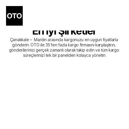
Çanakkale - Mardin Kargo 
Gönderim Hizmeti Sunan 
En İyi Şirketler
Çanakkale –  Mardin arasında kargonuzu en uygun fiyatlarla 
gönderin. OTO ile 35'ten fazla kargo firmasını karşılaştırın, 
gönderilerinizi gerçek zamanlı olarak takip edin ve tüm kargo 
süreçlerinizi tek bir panelden kolayca yönetin.