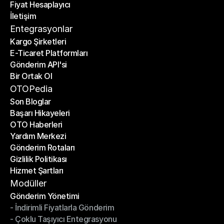
Fiyat Hesaplayıcı
Planlar
İletişim
Fiyat Hesaplayıcı
İletişim
Entegrasyonlar
Kargo Şirketleri
E-Ticaret Platformları
Kargo Şirketleri
Gönderim API'si
E-Ticaret Platformları
Bir Ortak Ol
Gönderim API'si
Bir Ortak Ol
OTOPedia
Son Bloglar
Başarı Hikayeleri
Son Bloglar
OTO Haberleri
Başarı Hikayeleri
Yardım Merkezi
OTO Haberleri
Gönderim Rotaları
Yardım Merkezi
Gizlilik Politikası
Gönderim Rotaları
Hizmet Şartları
Gizlilik Politikası
Hizmet Şartları
Modüller
Gönderim Yönetimi
- İndirimli Fiyatlarla Gönderim
Gönderim Yönetimi
- Çoklu Taşıyıcı Entegrasyonu
- İndirimli Fiyatlarla Gönderim