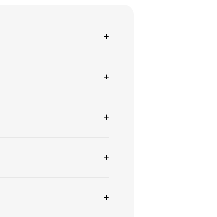
+
+
+
+
+