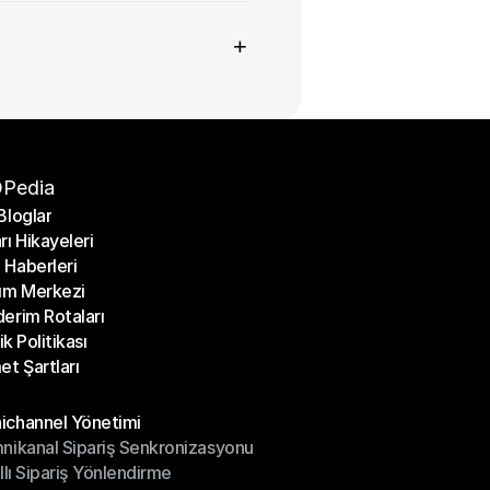
+
Pedia
Bloglar
rı Hikayeleri
Bloglar
Haberleri
rı Hikayeleri
ım Merkezi
Haberleri
erim Rotaları
ım Merkezi
lik Politikası
erim Rotaları
et Şartları
lik Politikası
et Şartları
üller
channel Yönetimi
nikanal Sipariş Senkronizasyonu
ichannel Yönetimi
ıllı Sipariş Yönlendirme
mnikanal Sipariş Senkronizasyonu