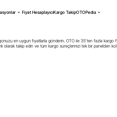
asyonlar
Fiyat Hesaplayıcı
Kargo Takip
OTOPedia
onya
Kargo
Gönderim
Hiz
Fiyat Hesaplayıcı
Kargo Takip
grasyonlar
OTOPedia
İyi
Şirketler
uzu en uygun fiyatlarla gönderin. OTO ile 35'ten fazla kargo firmas
ı olarak takip edin ve tüm kargo süreçlerinizi tek bir panelden ko