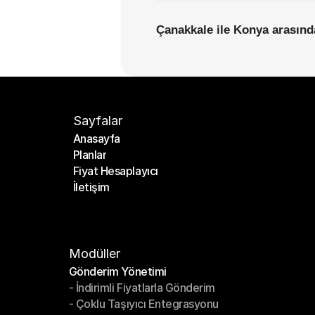
Çanakkale ile Konya arasında
Sayfalar
Anasayfa
Planlar
Anasayfa
Fiyat Hesaplayıcı
Planlar
İletişim
Fiyat Hesaplayıcı
İletişim
Modüller
Gönderim Yönetimi
- İndirimli Fiyatlarla Gönderim
Gönderim Yönetimi
- Çoklu Taşıyıcı Entegrasyonu
- İndirimli Fiyatlarla Gönderim