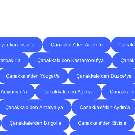
er
Şehirlere
Teslimat
Nokta
Diğer
şehirlerden
faaliyet
gösteren
teslimat
hizmetlerini
keşfedin.
fyonkarahisar'a
Çanakkale'den Artvin'e
Çanakk
arbakır'a
Çanakkale'den Kastamonu'ya
Çanakk
Çanakkale'den Yozgat'a
Çanakkale'den Düzce'ye
 Adıyaman'a
Çanakkale'den Ağrı'ya
Çanakkale
Çanakkale'den Antalya'ya
Çanakkale'den Aydın'a
Çanakkale'den Bingöl'e
Çanakkale'den Bitlis'e