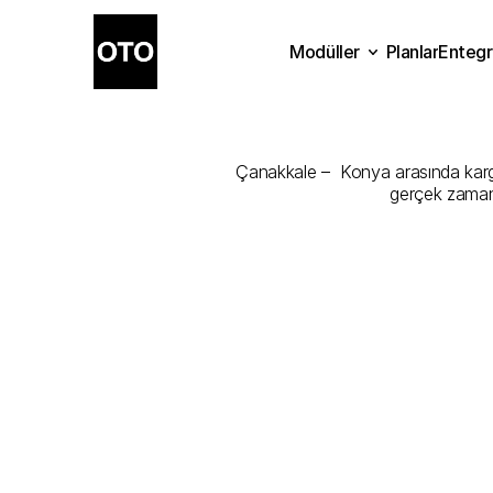
Modüller
Planlar
Entegr
Çanakkale
-
K
Planlar
Modüller
Ente
Çanakkale –  Konya arasında kargon
gerçek zamanl