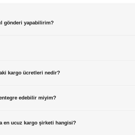
Başlamadan
Önce
Bilmeniz
Gereken
Her
Şey
l gönderi yapabilirim?
ki kargo ücretleri nedir?
entegre edebilir miyim?
a en ucuz kargo şirketi hangisi?