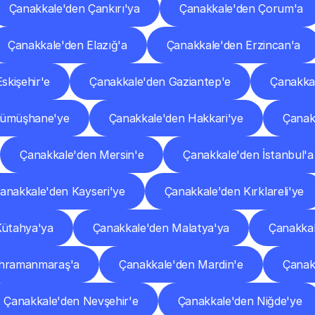
Çanakkale'den Çankırı'ya
Çanakkale'den Çorum'a
Çanakkale'den Elazığ'a
Çanakkale'den Erzincan'a
skişehir'e
Çanakkale'den Gaziantep'e
Çanakkal
Gümüşhane'ye
Çanakkale'den Hakkari'ye
Çanak
Çanakkale'den Mersin'e
Çanakkale'den İstanbul'a
anakkale'den Kayseri'ye
Çanakkale'den Kırklareli'ye
Kütahya'ya
Çanakkale'den Malatya'ya
Çanakkal
ahramanmaraş'a
Çanakkale'den Mardin'e
Çanak
Çanakkale'den Nevşehir'e
Çanakkale'den Niğde'ye