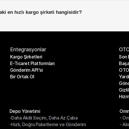
ki en hızlı kargo şirketi hangisidir?
Entegrasyonlar
OTO
Kargo Şirketleri
Son 
E-Ticaret Platformları
Başa
Kargo Şirketleri
Son 
Gönderim API'si
OTO 
E-Ticaret Platformları
Başa
Bir Ortak Ol
Yard
Gönderim API'si
OTO 
Gönd
Bir Ortak Ol
Yard
Gizli
Gönd
Hizm
Gizli
Hizm
Modüller
Mod
Depo Yönetimi
Omni
-Daha Akıllı Seçim, Daha Az Çaba
- Om
Depo Yönetimi
Omn
-Hızlı, Doğru Paketleme ve Gönderim
- Ak
-Daha Akıllı Seçim, Daha Az Çaba
- O