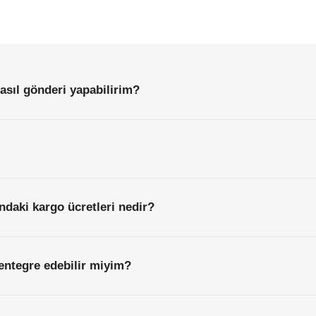
Sıkça
Sorulan
Sorular
Başlamadan
Önce
Bilmeniz
Gereken
Her
Şey
asıl gönderi yapabilirim?
ndaki kargo ücretleri nedir?
entegre edebilir miyim?