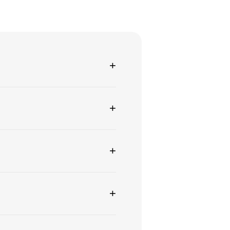
+
+
+
+