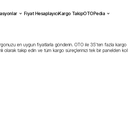
asyonlar
Fiyat Hesaplayıcı
Kargo Takip
OTOPedia
rzincan
Kargo
Gönderim
Fiyat Hesaplayıcı
Kargo Takip
grasyonlar
OTOPedia
En
İyi
Şirketler
nuzu en uygun fiyatlarla gönderin. OTO ile 35'ten fazla kargo firma
ı olarak takip edin ve tüm kargo süreçlerinizi tek bir panelden ko