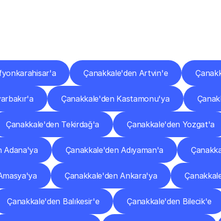
er
Şehirlere
Teslimat
Nokta
Diğer
şehirlerden
faaliyet
gösteren
teslimat
hizmetlerini
keşfedin.
fyonkarahisar'a
Çanakkale'den Artvin'e
Çanakk
arbakır'a
Çanakkale'den Kastamonu'ya
Çanakk
Çanakkale'den Tekirdağ'a
Çanakkale'den Yozgat'a
n Adana'ya
Çanakkale'den Adıyaman'a
Çanakka
Amasya'ya
Çanakkale'den Ankara'ya
Çanakkale
Çanakkale'den Balıkesir'e
Çanakkale'den Bilecik'e