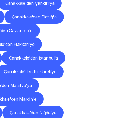
Çanakkale'den Çankırı'ya
Çanakkale'den Elazığ'a
'den Gaziantep'e
le'den Hakkari'ye
Çanakkale'den İstanbul'a
Çanakkale'den Kırklareli'ye
'den Malatya'ya
kkale'den Mardin'e
Çanakkale'den Niğde'ye