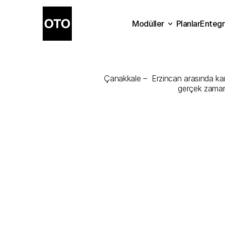
Modüller
Planlar
Entegr
Çanakkale
-
E
Planlar
Modüller
Ente
Çanakkale –  Erzincan arasında kargo
gerçek zamanl