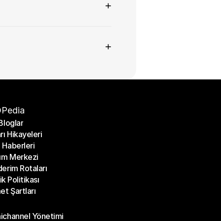
+
+
Pedia
Bloglar
rı Hikayeleri
Bloglar
Haberleri
rı Hikayeleri
ım Merkezi
Haberleri
erim Rotaları
ım Merkezi
lik Politikası
erim Rotaları
et Şartları
lik Politikası
et Şartları
üller
channel Yönetimi