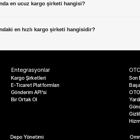
nda en ucuz kargo şirketi hangisi?
ndaki en hızlı kargo şirketi hangisidir?
Entegrasyonlar
OTO
Kargo Şirketleri
Son 
E-Ticaret Platformları
Başa
Kargo Şirketleri
Son 
Gönderim API'si
OTO 
E-Ticaret Platformları
Başa
Bir Ortak Ol
Yard
Gönderim API'si
OTO 
Gönd
Bir Ortak Ol
Yard
Gizli
Gönd
Hizm
Gizli
Hizm
Modüller
Mod
Depo Yönetimi
Omni