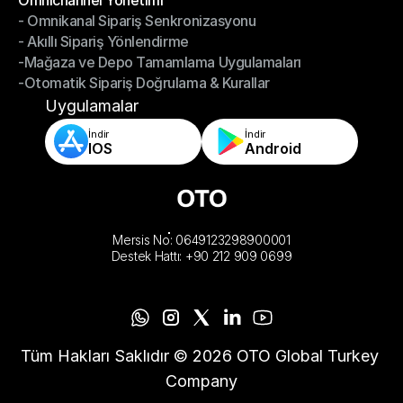
Omnichannel Yönetimi
- Omnikanal Sipariş Senkronizasyonu
Omnichannel Yönetimi
- Akıllı Sipariş Yönlendirme
- Omnikanal Sipariş Senkronizasyonu
-Mağaza ve Depo Tamamlama Uygulamaları
- Akıllı Sipariş Yönlendirme
-Otomatik Sipariş Doğrulama & Kurallar
-Mağaza ve Depo Tamamlama Uygulamaları
-Otomatik Sipariş Doğrulama & Kurallar
Uygulamalar
İndir
İndir
IOS
Android
Mersis No: 0649123298900001
Destek Hattı: +90 212 909 0699
Tüm Hakları Saklıdır © 2026 OTO Global Turkey 
Company