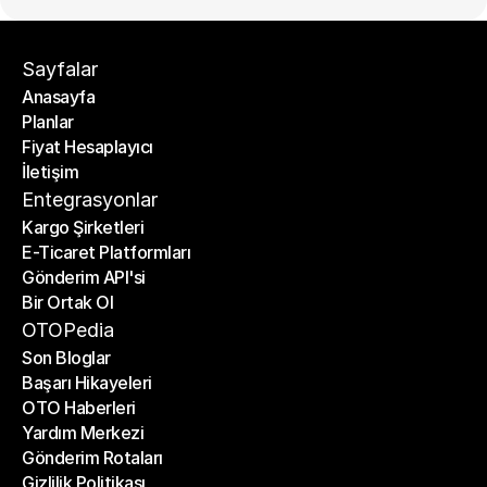
Sayfalar
Anasayfa
Planlar
Anasayfa
Fiyat Hesaplayıcı
Planlar
İletişim
Fiyat Hesaplayıcı
İletişim
Entegrasyonlar
Kargo Şirketleri
E-Ticaret Platformları
Kargo Şirketleri
Gönderim API'si
E-Ticaret Platformları
Bir Ortak Ol
Gönderim API'si
Bir Ortak Ol
OTOPedia
Son Bloglar
Başarı Hikayeleri
Son Bloglar
OTO Haberleri
Başarı Hikayeleri
Yardım Merkezi
OTO Haberleri
Gönderim Rotaları
Yardım Merkezi
Gizlilik Politikası
Gönderim Rotaları