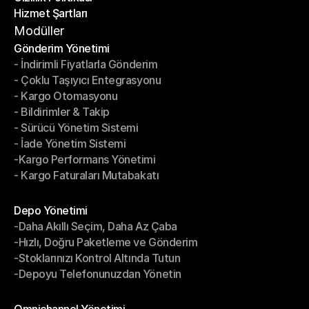
Hizmet Şartları
Gizlilik Politikası
Hizmet Şartları
Modüller
Gönderim Yönetimi
- İndirimli Fiyatlarla Gönderim
Gönderim Yönetimi
- Çoklu Taşıyıcı Entegrasyonu
- İndirimli Fiyatlarla Gönderim
- Kargo Otomasyonu
- Çoklu Taşıyıcı Entegrasyonu
- Bildirimler & Takip
- Kargo Otomasyonu
- Sürücü Yönetim Sistemi
- Bildirimler & Takip
- İade Yönetim Sistemi
- Sürücü Yönetim Sistemi
-Kargo Performans Yönetimi
- İade Yönetim Sistemi
- Kargo Faturaları Mutabakatı
-Kargo Performans Yönetimi
- Kargo Faturaları Mutabakatı
Modüller
Depo Yönetimi
-Daha Akıllı Seçim, Daha Az Çaba
Depo Yönetimi
-Hızlı, Doğru Paketleme ve Gönderim
-Daha Akıllı Seçim, Daha Az Çaba
-Stoklarınızı Kontrol Altında Tutun
-Hızlı, Doğru Paketleme ve Gönderim
-Depoyu Telefonunuzdan Yönetin
-Stoklarınızı Kontrol Altında Tutun
-Depoyu Telefonunuzdan Yönetin
Modüller