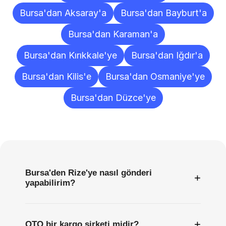
Bursa'dan Aksaray'a
Bursa'dan Bayburt'a
Bursa'dan Karaman'a
Bursa'dan Kırıkkale'ye
Bursa'dan Iğdır'a
Bursa'dan Kilis'e
Bursa'dan Osmaniye'ye
Bursa'dan Düzce'ye
Sıkça
Sorulan
Sorular
Bursa'den Rize'ye nasıl gönderi
+
yapabilirim?
+
OTO bir kargo şirketi midir?