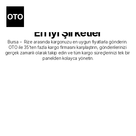
Bursa - Rize Kargo 
Gönderim Hizmeti Sunan 
En İyi Şirketler
Bursa –  Rize arasında kargonuzu en uygun fiyatlarla gönderin. 
OTO ile 35'ten fazla kargo firmasını karşılaştırın, gönderilerinizi 
gerçek zamanlı olarak takip edin ve tüm kargo süreçlerinizi tek bir 
panelden kolayca yönetin.