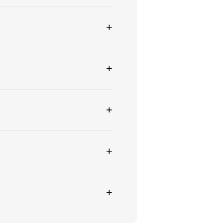
+
+
+
+
+