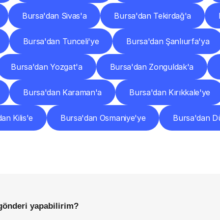
Bursa'dan Sivas'a
Bursa'dan Tekirdağ'a
Bursa'dan Tunceli'ye
Bursa'dan Şanlıurfa'ya
Bursa'dan Yozgat'a
Bursa'dan Zonguldak'a
Bursa'dan Karaman'a
Bursa'dan Kırıkkale'ye
an Kilis'e
Bursa'dan Osmaniye'ye
Bursa'dan D
Sıkça
Sorulan
Sorular
Başlamadan
Önce
Bilmeniz
Gereken
Her
Şey
gönderi yapabilirim?