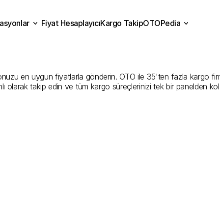
asyonlar
Fiyat Hesaplayıcı
Kargo Takip
OTOPedia
ük
Kargo
Gönderim
Hizme
Fiyat Hesaplayıcı
Kargo Takip
grasyonlar
OTOPedia
Şirketler
zu en uygun fiyatlarla gönderin. OTO ile 35'ten fazla kargo firmasın
ı olarak takip edin ve tüm kargo süreçlerinizi tek bir panelden ko