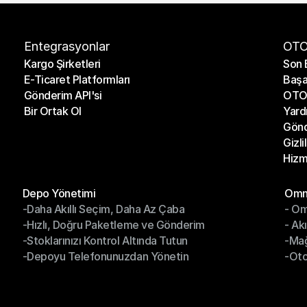
Entegrasyonlar
OTO
Kargo Şirketleri
Son 
E-Ticaret Platformları
Başa
Kargo Şirketleri
Son 
Gönderim API'si
OTO 
E-Ticaret Platformları
Başa
Bir Ortak Ol
Yard
Gönderim API'si
OTO 
Gönd
Bir Ortak Ol
Yard
Gizli
Gönd
Hizm
Gizli
Hizm
Modüller
Mod
Depo Yönetimi
Omni
-Daha Akıllı Seçim, Daha Az Çaba
- Om
Depo Yönetimi
Omn
-Hızlı, Doğru Paketleme ve Gönderim
- Ak
-Daha Akıllı Seçim, Daha Az Çaba
- O
-Stoklarınızı Kontrol Altında Tutun
-Ma
-Hızlı, Doğru Paketleme ve Gönderim
- Ak
-Depoyu Telefonunuzdan Yönetin
-Oto
-Stoklarınızı Kontrol Altında Tutun
-Ma
-Depoyu Telefonunuzdan Yönetin
-Oto