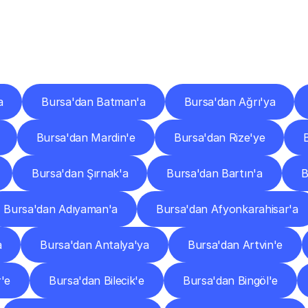
er
Şehirlere
Teslimat
Nokta
Diğer
şehirlerden
faaliyet
gösteren
teslimat
hizmetlerini
keşfedin.
a
Bursa'dan Batman'a
Bursa'dan Ağrı'ya
Bursa'dan Mardin'e
Bursa'dan Rize'ye
Bursa'dan Şırnak'a
Bursa'dan Bartın'a
B
Bursa'dan Adıyaman'a
Bursa'dan Afyonkarahisar'a
a
Bursa'dan Antalya'ya
Bursa'dan Artvin'e
r'e
Bursa'dan Bilecik'e
Bursa'dan Bingöl'e