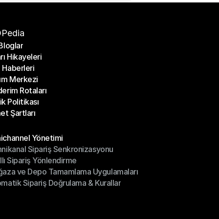
Pedia
Bloglar
rı Hikayeleri
Bloglar
Haberleri
rı Hikayeleri
ım Merkezi
Haberleri
erim Rotaları
ım Merkezi
lik Politikası
erim Rotaları
et Şartları
lik Politikası
et Şartları
üller
channel Yönetimi
nikanal Sipariş Senkronizasyonu
ichannel Yönetimi
ıllı Sipariş Yönlendirme
mnikanal Sipariş Senkronizasyonu
ğaza ve Depo Tamamlama Uygulamaları
ıllı Sipariş Yönlendirme
matik Sipariş Doğrulama & Kurallar
ğaza ve Depo Tamamlama Uygulamaları
matik Sipariş Doğrulama & Kurallar