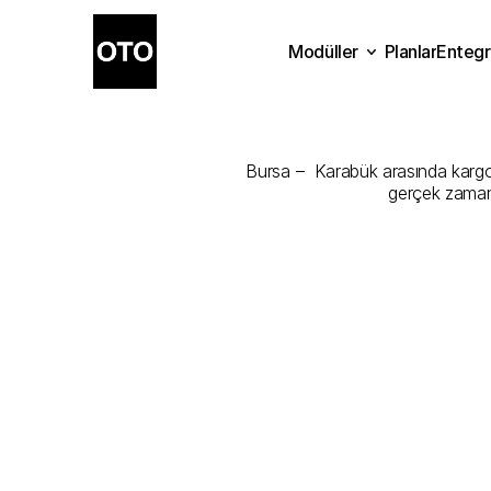
Modüller
Planlar
Entegr
Bursa
-
Karab
Planlar
Modüller
Ente
Bursa –  Karabük arasında kargonu
gerçek zamanl