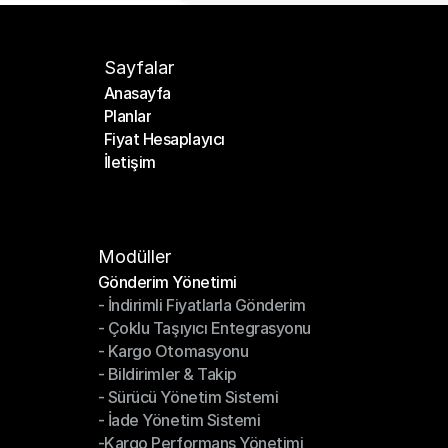
Sayfalar
Anasayfa
Planlar
Anasayfa
Fiyat Hesaplayıcı
Planlar
İletişim
Fiyat Hesaplayıcı
İletişim
Modüller
Gönderim Yönetimi
- İndirimli Fiyatlarla Gönderim
Gönderim Yönetimi
- Çoklu Taşıyıcı Entegrasyonu
- İndirimli Fiyatlarla Gönderim
- Kargo Otomasyonu
- Çoklu Taşıyıcı Entegrasyonu
- Bildirimler & Takip
- Kargo Otomasyonu
- Sürücü Yönetim Sistemi
- Bildirimler & Takip
- İade Yönetim Sistemi
- Sürücü Yönetim Sistemi
-Kargo Performans Yönetimi
- İade Yönetim Sistemi