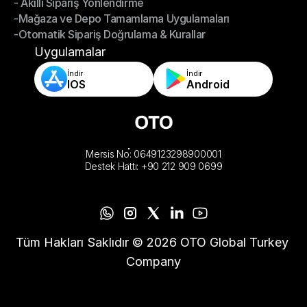
- Akıllı Sipariş Yönlendirme
- Omnikanal Sipariş Senkronizasyonu
-Mağaza ve Depo Tamamlama Uygulamaları
- Akıllı Sipariş Yönlendirme
-Otomatik Sipariş Doğrulama & Kurallar
-Mağaza ve Depo Tamamlama Uygulamaları
-Otomatik Sipariş Doğrulama & Kurallar
Uygulamalar
İndir
İndir
IOS
Android
Mersis No: 0649123298900001
Destek Hattı: +90 212 909 0699
Tüm Hakları Saklıdır © 2026 OTO Global Turkey 
Company