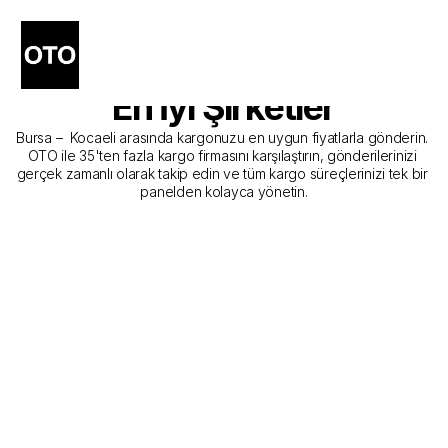
Bursa - Kocaeli Kargo 
Gönderim Hizmeti Sunan 
En İyi Şirketler
Bursa –  Kocaeli arasında kargonuzu en uygun fiyatlarla gönderin. 
OTO ile 35'ten fazla kargo firmasını karşılaştırın, gönderilerinizi 
gerçek zamanlı olarak takip edin ve tüm kargo süreçlerinizi tek bir 
panelden kolayca yönetin.