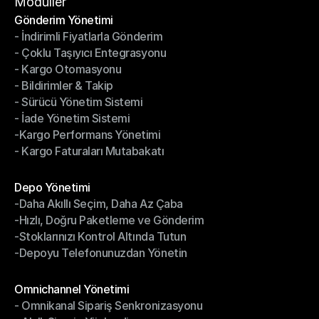
Hizmet Şartları
Modüller
Gönderim Yönetimi
- İndirimli Fiyatlarla Gönderim
Gönderim Yönetimi
- Çoklu Taşıyıcı Entegrasyonu
- İndirimli Fiyatlarla Gönderim
- Kargo Otomasyonu
- Çoklu Taşıyıcı Entegrasyonu
- Bildirimler & Takip
- Kargo Otomasyonu
- Sürücü Yönetim Sistemi
- Bildirimler & Takip
- İade Yönetim Sistemi
- Sürücü Yönetim Sistemi
-Kargo Performans Yönetimi
- İade Yönetim Sistemi
- Kargo Faturaları Mutabakatı
-Kargo Performans Yönetimi
- Kargo Faturaları Mutabakatı
Modüller
Depo Yönetimi
-Daha Akıllı Seçim, Daha Az Çaba
Depo Yönetimi
-Hızlı, Doğru Paketleme ve Gönderim
-Daha Akıllı Seçim, Daha Az Çaba
-Stoklarınızı Kontrol Altında Tutun
-Hızlı, Doğru Paketleme ve Gönderim
-Depoyu Telefonunuzdan Yönetin
-Stoklarınızı Kontrol Altında Tutun
-Depoyu Telefonunuzdan Yönetin
Modüller
Omnichannel Yönetimi
- Omnikanal Sipariş Senkronizasyonu
Omnichannel Yönetimi