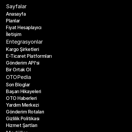
Sayfalar
Anasayfa
Planlar
Anasayfa
Fiyat Hesaplayıcı
Planlar
İletişim
Fiyat Hesaplayıcı
İletişim
Entegrasyonlar
Kargo Şirketleri
E-Ticaret Platformları
Kargo Şirketleri
Gönderim API'si
E-Ticaret Platformları
Bir Ortak Ol
Gönderim API'si
Bir Ortak Ol
OTOPedia
Son Bloglar
Başarı Hikayeleri
Son Bloglar
OTO Haberleri
Başarı Hikayeleri
Yardım Merkezi
OTO Haberleri
Gönderim Rotaları
Yardım Merkezi
Gizlilik Politikası
Gönderim Rotaları
Hizmet Şartları
Gizlilik Politikası