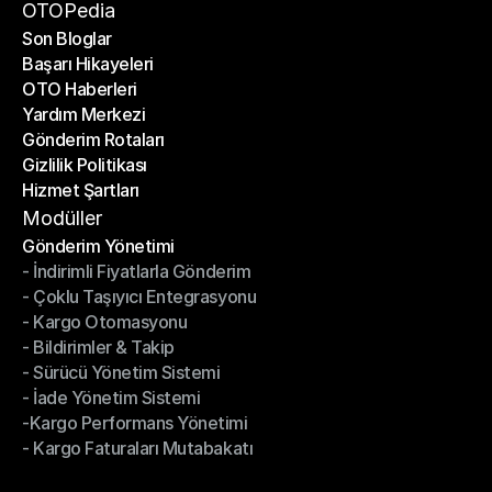
Bir Ortak Ol
OTOPedia
Son Bloglar
Başarı Hikayeleri
Son Bloglar
OTO Haberleri
Başarı Hikayeleri
Yardım Merkezi
OTO Haberleri
Gönderim Rotaları
Yardım Merkezi
Gizlilik Politikası
Gönderim Rotaları
Hizmet Şartları
Gizlilik Politikası
Hizmet Şartları
Modüller
Gönderim Yönetimi
- İndirimli Fiyatlarla Gönderim
Gönderim Yönetimi
- Çoklu Taşıyıcı Entegrasyonu
- İndirimli Fiyatlarla Gönderim
- Kargo Otomasyonu
- Çoklu Taşıyıcı Entegrasyonu
- Bildirimler & Takip
- Kargo Otomasyonu
- Sürücü Yönetim Sistemi
- Bildirimler & Takip
- İade Yönetim Sistemi
- Sürücü Yönetim Sistemi
-Kargo Performans Yönetimi
- İade Yönetim Sistemi
- Kargo Faturaları Mutabakatı
-Kargo Performans Yönetimi
- Kargo Faturaları Mutabakatı
Modüller