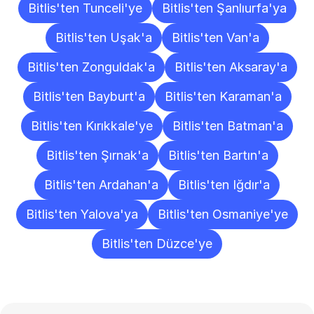
Bitlis'ten Tunceli'ye
Bitlis'ten Şanlıurfa'ya
Bitlis'ten Uşak'a
Bitlis'ten Van'a
Bitlis'ten Zonguldak'a
Bitlis'ten Aksaray'a
Bitlis'ten Bayburt'a
Bitlis'ten Karaman'a
Bitlis'ten Kırıkkale'ye
Bitlis'ten Batman'a
Bitlis'ten Şırnak'a
Bitlis'ten Bartın'a
Bitlis'ten Ardahan'a
Bitlis'ten Iğdır'a
Bitlis'ten Yalova'ya
Bitlis'ten Osmaniye'ye
Bitlis'ten Düzce'ye
Sıkça
Sorulan
Sorular