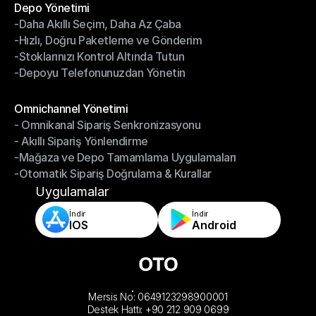
Depo Yönetimi
-Daha Akıllı Seçim, Daha Az Çaba
Depo Yönetimi
-Hızlı, Doğru Paketleme ve Gönderim
-Daha Akıllı Seçim, Daha Az Çaba
-Stoklarınızı Kontrol Altında Tutun
-Hızlı, Doğru Paketleme ve Gönderim
-Depoyu Telefonunuzdan Yönetin
-Stoklarınızı Kontrol Altında Tutun
-Depoyu Telefonunuzdan Yönetin
Modüller
Omnichannel Yönetimi
- Omnikanal Sipariş Senkronizasyonu
Omnichannel Yönetimi
- Akıllı Sipariş Yönlendirme
- Omnikanal Sipariş Senkronizasyonu
-Mağaza ve Depo Tamamlama Uygulamaları
- Akıllı Sipariş Yönlendirme
-Otomatik Sipariş Doğrulama & Kurallar
-Mağaza ve Depo Tamamlama Uygulamaları
-Otomatik Sipariş Doğrulama & Kurallar
Uygulamalar
İndir
İndir
IOS
Android
Mersis No: 0649123298900001
Destek Hattı: +90 212 909 0699