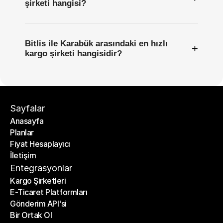
şirketi hangisi?
Bitlis ile Karabük arasındaki en hızlı
+
kargo şirketi hangisidir?
Sayfalar
Anasayfa
Planlar
Anasayfa
Fiyat Hesaplayıcı
Planlar
İletişim
Fiyat Hesaplayıcı
İletişim
Entegrasyonlar
Kargo Şirketleri
E-Ticaret Platformları
Kargo Şirketleri
Gönderim API'si
E-Ticaret Platformları
Bir Ortak Ol
Gönderim API'si