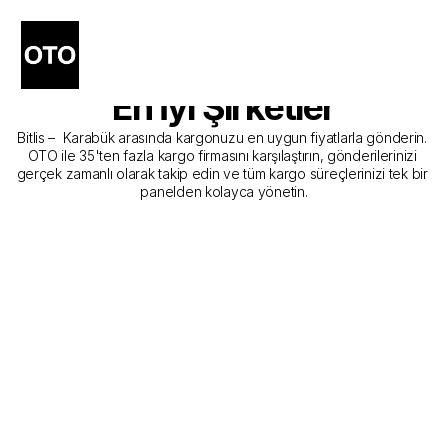
Bitlis - Karabük Kargo 
Gönderim Hizmeti Sunan 
En İyi Şirketler
Bitlis –  Karabük arasında kargonuzu en uygun fiyatlarla gönderin. 
OTO ile 35'ten fazla kargo firmasını karşılaştırın, gönderilerinizi 
gerçek zamanlı olarak takip edin ve tüm kargo süreçlerinizi tek bir 
panelden kolayca yönetin.